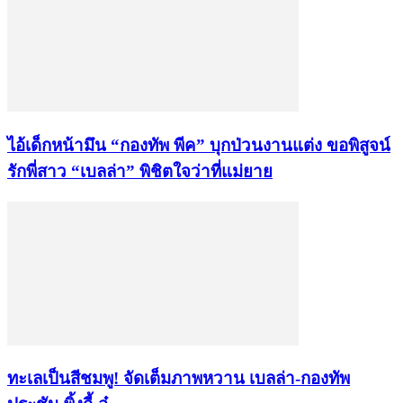
ไอ้เด็กหน้ามึน “กองทัพ พีค” บุกป่วนงานแต่ง ขอพิสูจน์
รักพี่สาว “เบลล่า” พิชิตใจว่าที่แม่ยาย
ทะเลเป็นสีชมพู! จัดเต็มภาพหวาน เบลล่า-กองทัพ