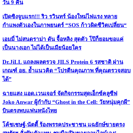
วัน 9 คืน
เปิดซิงจูบแรก!!! ริว รวินทร์ น้องใหม่ไฟแรง ทลาย
กำแพงตัวเองในภาพยนตร์ “SOS ก้าวผิดชีวิตเปลี่ยน“
เอมมี่ ไม่สนดราม่า ดัน จื้อหลิง สุดตัว โป๊ก็ยอมขอแค่
เป็นนางเอก ไม่ได้เป็นเมียน้อยใคร
Dr.JiLL แถลงผลตรวจ JILS Protein 6 รสชาติ ผ่าน
เกณฑ์ อย. ย้ำแนวคิด “โปรตีนคุณภาพ ที่คุณตรวจสอบ
ได้”
ฉายแสง แอด.เวนเจอร์ จัดกิจกรรมสุดเอ็กซ์คลูซีฟ
Joko Anwar ผู้กำกับ “Ghost in the Cell: วัยหนุ่มคุกผี”
บินตรงพบแฟนหนังไทย
​โค้ชเชษฐ์-นัตตี้ ร้องพรรคประชาชน แฉยักษ์ขายตรง