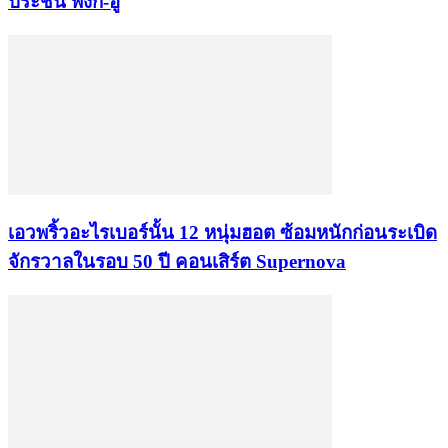
ประชัน พิ้งกี้-อู๋
เอวพริ้วอะไรเบอร์นั้น 12 หนุ่มฮอต ซ้อมหนักก่อนระเบิด
จักรวาลในรอบ 50 ปี คอนเสิร์ต Supernova