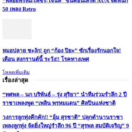
“พลอยพรหม-เพชร-โจนัส” ขึ้นคอนเสิร์ต AUA จัดหนัก
50 เพลง Retro
หมอปลาย ชะงัก! ถูก “ก้อง ปิยะ” ซักเรื่องรักนอกใจ!
เตือน สงกรานต์นี้ ระวัง!! โรคทางเพศ
โหลดเพิ่มเติม
เรื่องล่าสุด
“ทศพล – นก บริพันธ์ – รุ่ง สุริยา” นำทีมร่วมรำลึก 2 ปี
ราชาเพลงพูด “เพลิน พรหมแดน” ศิลปินแห่งชาติ
วงการลูกทุ่งคึกคัก!! “อุ้ม สุรชาติ” ปลุกตำนานราชา
เพลงลูกทุ่ง จัดยิ่งใหญ่รำลึก 96 ปี “สุรพล สมบัติเจริญ” 9