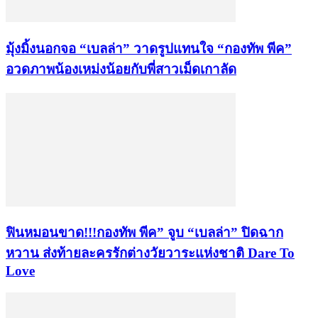
มุ้งมิ้งนอกจอ “เบลล่า” วาดรูปแทนใจ “กองทัพ พีค”
อวดภาพน้องเหม่งน้อยกับพี่สาวเม็ดเกาลัด
ฟินหมอนขาด!!!กองทัพ พีค” จูบ “เบลล่า” ปิดฉาก
หวาน ส่งท้ายละครรักต่างวัยวาระแห่งชาติ Dare To
Love