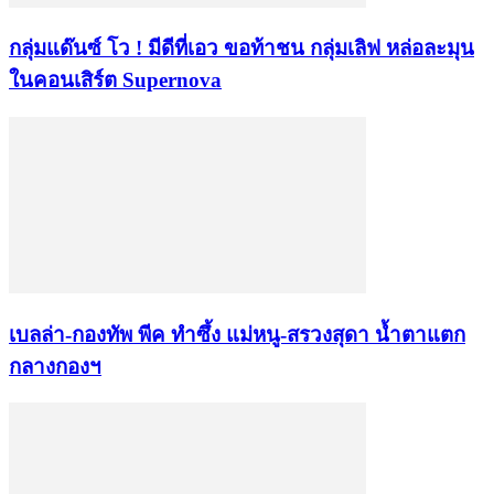
กลุ่มแด๊นซ์ โว ! มีดีที่เอว ขอท้าชน กลุ่มเลิฟ หล่อละมุน
ในคอนเสิร์ต Supernova
เบลล่า-กองทัพ พีค ทำซึ้ง แม่หนู-สรวงสุดา น้ำตาแตก
กลางกองฯ