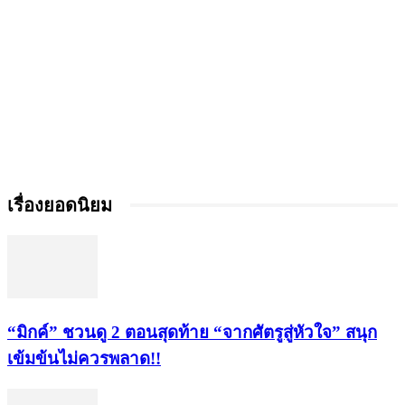
เรื่องยอดนิยม
“มิกค์” ชวนดู 2 ตอนสุดท้าย “จากศัตรูสู่หัวใจ” สนุก
เข้มข้นไม่ควรพลาด!!