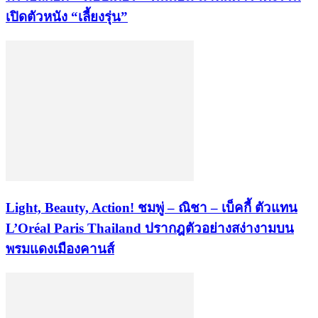
เปิดตัวหนัง “เลี้ยงรุ่น”
Light, Beauty, Action! ชมพู่ – ณิชา – เบ็คกี้ ตัวแทน
L’Oréal Paris Thailand ปรากฎตัวอย่างสง่างามบน
พรมแดงเมืองคานส์