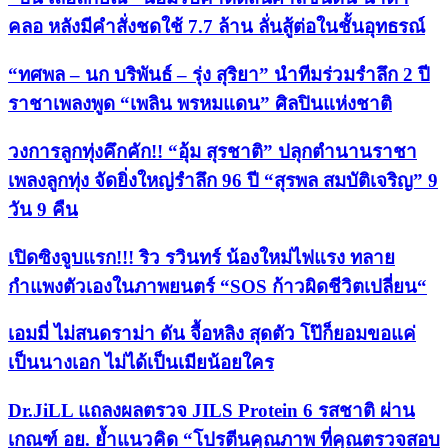
คลอ หลังมีคำสั่งชดใช้ 7.7 ล้าน ลั่นสู้ต่อในชั้นอุทธรณ์
“ทศพล – นก บริพันธ์ – รุ่ง สุริยา” นำทีมร่วมรำลึก 2 ปี
ราชาเพลงพูด “เพลิน พรหมแดน” ศิลปินแห่งชาติ
วงการลูกทุ่งคึกคัก!! “อุ้ม สุรชาติ” ปลุกตำนานราชา
เพลงลูกทุ่ง จัดยิ่งใหญ่รำลึก 96 ปี “สุรพล สมบัติเจริญ” 9
วัน 9 คืน
เปิดซิงจูบแรก!!! ริว รวินทร์ น้องใหม่ไฟแรง ทลาย
กำแพงตัวเองในภาพยนตร์ “SOS ก้าวผิดชีวิตเปลี่ยน“
เอมมี่ ไม่สนดราม่า ดัน จื้อหลิง สุดตัว โป๊ก็ยอมขอแค่
เป็นนางเอก ไม่ได้เป็นเมียน้อยใคร
Dr.JiLL แถลงผลตรวจ JILS Protein 6 รสชาติ ผ่าน
เกณฑ์ อย. ย้ำแนวคิด “โปรตีนคุณภาพ ที่คุณตรวจสอบ