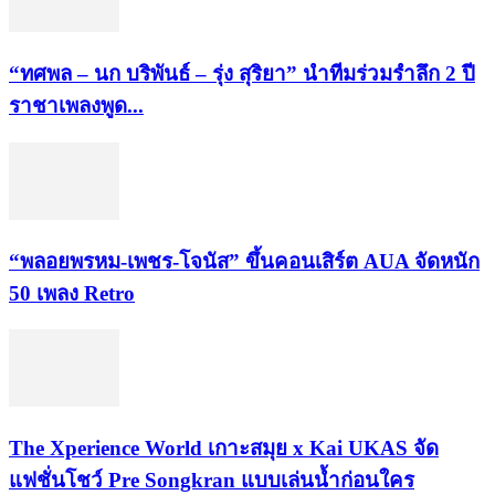
“ทศพล – นก บริพันธ์ – รุ่ง สุริยา” นำทีมร่วมรำลึก 2 ปี
ราชาเพลงพูด...
“พลอยพรหม-เพชร-โจนัส” ขึ้นคอนเสิร์ต AUA จัดหนัก
50 เพลง Retro
​The Xperience World เกาะสมุย x Kai UKAS จัด
แฟชั่นโชว์ Pre Songkran แบบเล่นน้ำก่อนใคร