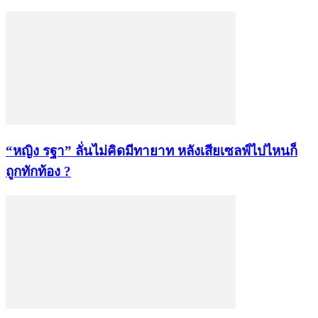
“หญิง รฐา” ลั่นไม่คิดมีทายาท หลังเสียเซลฟ์ไปไหนก็
ถูกทักท้อง ?