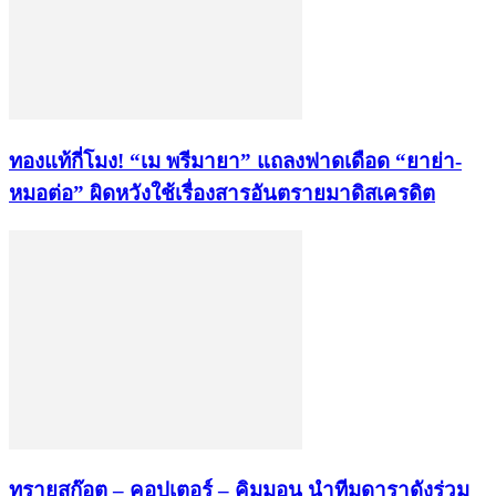
ทองแท้กี่โมง! “เม พรีมายา” แถลงฟาดเดือด “ยาย่า-
หมอต่อ” ผิดหวังใช้เรื่องสารอันตรายมาดิสเครดิต
ทรายสก๊อต – คอปเตอร์ – คิมมอน นำทีมดาราดังร่วม