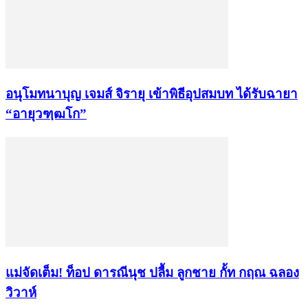
อนุโมทนาบุญ เจมส์ จิรายุ เข้าพิธีอุปสมบท ได้รับฉายา
“อายุวฑฺฒโก”
แม่จัดเต็ม! ท็อป ดารณีนุช ปลื้ม ลูกชาย กั้ท กฤณ ฉลอง
วิวาห์