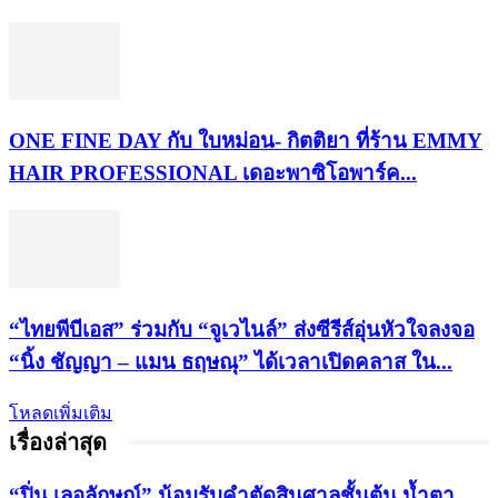
ONE FINE DAY กับ ใบหม่อน- กิตติยา ที่ร้าน EMMY
HAIR PROFESSIONAL เดอะพาซิโอพาร์ค...
“ไทยพีบีเอส” ร่วมกับ “จูเวไนล์” ส่งซีรีส์อุ่นหัวใจลงจอ
“นิ้ง ชัญญา – แมน ธฤษณุ” ได้เวลาเปิดคลาส ใน...
โหลดเพิ่มเติม
เรื่องล่าสุด
“ปิ่น เลอลักษณ์” น้อมรับคำตัดสินศาลชั้นต้น น้ำตา