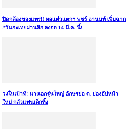
ปิดกล้องของแทร่!! หอแต๋วแตกฯ พชร์ อานนท์ เพิ่มฉาก
#วันกะเทยผ่านศึก ลงจอ 14 มี.ค. นี้!
วงในเม้าท์! นางเอกรุ่นใหญ่ อักษรย่อ ต. ย่องอัปหน้า
ใหม่ กลัวแฟนเด็กทิ้ง