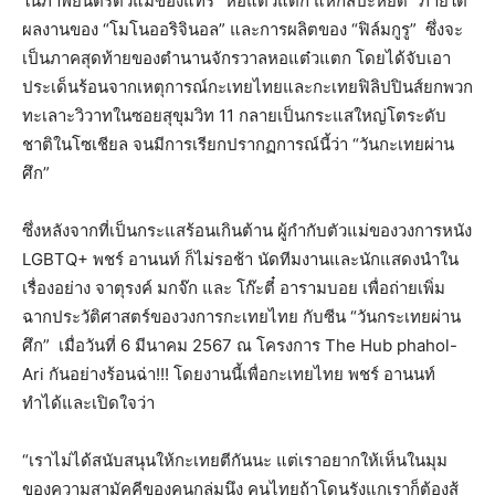
ในภาพยนตร์ตัวแม่ของแทร่ “หอแต๋วแตก แหกสัปะหยด” ภายใต้
ผลงานของ “โมโนออริจินอล” และการผลิตของ “ฟิล์มกูรู” ซึ่งจะ
เป็นภาคสุดท้ายของตำนานจักรวาลหอแต๋วแตก โดยได้จับเอา
ประเด็นร้อนจากเหตุการณ์กะเทยไทยและกะเทยฟิลิปปินส์ยกพวก
ทะเลาะวิวาทในซอยสุขุมวิท 11 กลายเป็นกระแสใหญ่โตระดับ
ชาติในโซเชียล จนมีการเรียกปรากฏการณ์นี้ว่า “วันกะเทยผ่าน
ศึก”
ซึ่งหลังจากที่เป็นกระแสร้อนเกินต้าน ผู้กำกับตัวแม่ของวงการหนัง
LGBTQ+ พชร์ อานนท์ ก็ไม่รอช้า นัดทีมงานและนักแสดงนำใน
เรื่องอย่าง จาตุรงค์ มกจ๊ก และ โก๊ะตี๋ อารามบอย เพื่อถ่ายเพิ่ม
ฉากประวัติศาสตร์ของวงการกะเทยไทย กับซีน “วันกระเทยผ่าน
ศึก” เมื่อวันที่ 6 มีนาคม 2567 ณ โครงการ The Hub phahol-
Ari กันอย่างร้อนฉ่า!!! โดยงานนี้เพื่อกะเทยไทย พชร์ อานนท์
ทำได้และเปิดใจว่า
“เราไม่ได้สนับสนุนให้กะเทยตีกันนะ แต่เราอยากให้เห็นในมุม
ของความสามัคคีของคนกลุ่มนึง คนไทยถ้าโดนรังแกเราก็ต้องสู้