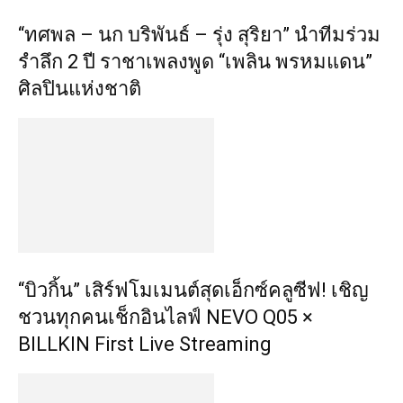
“ทศพล – นก บริพันธ์ – รุ่ง สุริยา” นำทีมร่วม
รำลึก 2 ปี ราชาเพลงพูด “เพลิน พรหมแดน”
ศิลปินแห่งชาติ
“บิวกิ้น” เสิร์ฟโมเมนต์สุดเอ็กซ์คลูซีฟ! เชิญ
ชวนทุกคนเช็กอินไลฟ์ NEVO Q05 ×
BILLKIN First Live Streaming