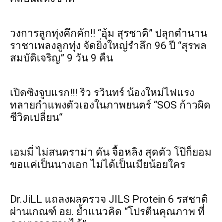
วงการลูกทุ่งคึกคัก!! “อุ้ม สุรชาติ” ปลุกตำนาน
ราชาเพลงลูกทุ่ง จัดยิ่งใหญ่รำลึก 96 ปี “สุรพล
สมบัติเจริญ” 9 วัน 9 คืน
เปิดซิงจูบแรก!!! ริว รวินทร์ น้องใหม่ไฟแรง
ทลายกำแพงตัวเองในภาพยนตร์ “SOS ก้าวผิด
ชีวิตเปลี่ยน“
เอมมี่ ไม่สนดราม่า ดัน จื้อหลิง สุดตัว โป๊ก็ยอม
ขอแค่เป็นนางเอก ไม่ได้เป็นเมียน้อยใคร
Dr.JiLL แถลงผลตรวจ JILS Protein 6 รสชาติ
ผ่านเกณฑ์ อย. ย้ำแนวคิด “โปรตีนคุณภาพ ที่