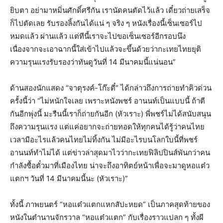
ยิบตา อย่ามาหมิ่นศักดิ์ศรีกัน เรานัดคนตัดไว้แล้ว เดี๋ยวถ่ายเสร็จ
ก็ไปตัดเลย รับรองลิ้งกันได้แน่ ๆ จริง ๆ หนังเรื่องนี้เซ็นเซอร์ไป
หมดแล้ว ผ่านแล้ว แต่ทีนี้เราจะไปขอเซ็นเซอร์อีกรอบนึง
เนื่องจากจะเอาฉากนี้ใส่เข้าไปแล้วจะขึ้นด้วยว่ากะเทยไทยยุติ
ความรุนแรงรับรองว่าทันดูวันที่ 14 มีนาคมนี้แน่นอน”
ด้านสองนักแสดง “จาตุรงค์-โก๊ะตี๋” ได้กล่าวถึงการถ่ายทำคิวด่วน
ครั้งนี้ว่า “ไม่หนักใจเลย เพราะหนังพชร์ อานนท์เป็นแบบนี้ ถ้าตี
กันอีกพุ่งนี้ มะรืนนี้เราก็ถ่ายกันอีก (หัวเราะ) พี่พชร์ไม่ได้สนับสนุน
ถึงความรุนแรง แต่แค่อยากจะถ่ายทอดให้ทุกคนได้รู้ว่าคนไทย
เวลามีอะไรแล้วคนไทยไม่ทิ้งกัน ไม่มีอะไรบนโลกใบนี้ที่พชร์
อานนท์ทำไม่ได้ แต่ข่าวล่าสุดมาไวว่ากะเทยฟิลิปปินส์พันกว่าคน
กำลังซื้อตั๋วมาที่เมืองไทย น่าจะถึงอาทิตย์หน้าเพื่อจะมาดูหอแต๋ว
แตกฯ วันที่ 14 มีนาคมนี้นะ (หัวเราะ)”
ทั้งนี้ ภาพยนตร์ “หอแต๋วแตกแหกสัปะหยด” เป็นภาคสุดท้ายของ
หนังในตำนานจักรวาล “หอแต๋วแตก” กับเรื่องราวแปลก ๆ ทั้งผี