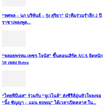
“ทศพล – นก บริพันธ์ – รุ่ง สุริยา” นำทีมร่วมรำลึก 2 ปี
ราชาเพลงพูด...
“พลอยพรหม-เพชร-โจนัส” ขึ้นคอนเสิร์ต AUA จัดหนัก
50 เพลง Retro
“ไทยพีบีเอส” ร่วมกับ “จูเวไนล์” ส่งซีรีส์อุ่นหัวใจลงจอ
“นิ้ง ชัญญา – แมน ธฤษณุ” ได้เวลาเปิดคลาส ใน...