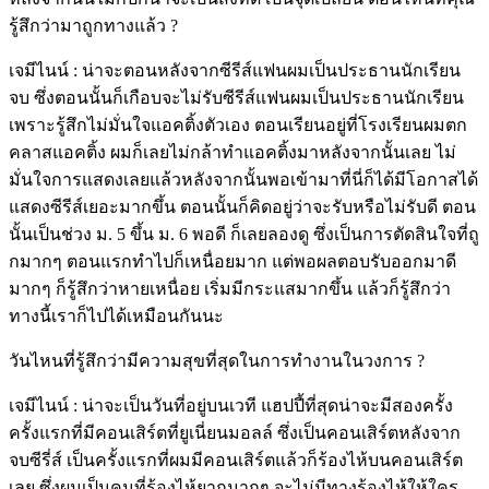
รู้สึกว่ามาถูกทางแล้ว ?
เจมีไนน์ : น่าจะตอนหลังจากซีรีส์แฟนผมเป็นประธานนักเรียน
จบ ซึ่งตอนนั้นก็เกือบจะไม่รับซีรีส์แฟนผมเป็นประธานนักเรียน
เพราะรู้สึกไม่มั่นใจแอคติ้งตัวเอง ตอนเรียนอยู่ที่โรงเรียนผมตก
คลาสแอคติ้ง ผมก็เลยไม่กล้าทำแอคติ้งมาหลังจากนั้นเลย ไม่
มั่นใจการแสดงเลยแล้วหลังจากนั้นพอเข้ามาที่นี่ก็ได้มีโอกาสได้
แสดงซีรีส์เยอะมากขึ้น ตอนนั้นก็คิดอยู่ว่าจะรับหรือไม่รับดี ตอน
นั้นเป็นช่วง ม. 5 ขึ้น ม. 6 พอดี ก็เลยลองดู ซึ่งเป็นการตัดสินใจที่ถู
กมากๆ ตอนแรกทำไปก็เหนื่อยมาก แต่พอผลตอบรับออกมาดี
มากๆ ก็รู้สึกว่าหายเหนื่อย เริ่มมีกระแสมากขึ้น แล้วก็รู้สึกว่า
ทางนี้เราก็ไปได้เหมือนกันนะ
วันไหนที่รู้สึกว่ามีความสุขที่สุดในการทำงานในวงการ ?
เจมีไนน์ : น่าจะเป็นวันที่อยู่บนเวที แฮปปี้ที่สุดน่าจะมีสองครั้ง
ครั้งแรกที่มีคอนเสิร์ตที่ยูเนี่ยนมอลล์ ซึ่งเป็นคอนเสิร์ตหลังจาก
จบซีรี่ส์ เป็นครั้งแรกที่ผมมีคอนเสิร์ตแล้วก็ร้องไห้บนคอนเสิร์ต
เลย ซึ่งผมเป็นคนที่ร้องไห้ยากมากๆ จะไม่มีทางร้องไห้ให้ใคร