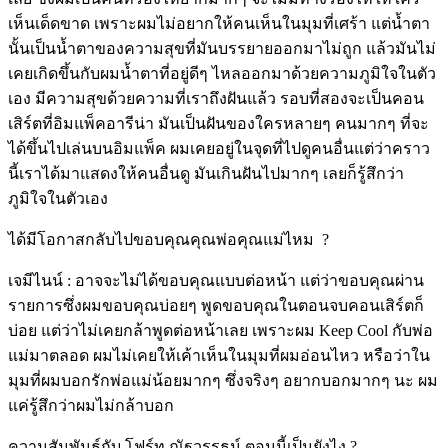
เห็นเด็ดขาด เพราะผมไม่อยากให้คนเห็นในมุมที่เศร้า แต่น้ำตา
นั้นเป็นน้ำตาของความสุขที่มันบรรยายออกมาไม่ถูก แล้วมันไม่
เคยเกิดขึ้นกับผมน้ำตาที่อยู่ดีๆ ไหลออกมาด้วยความภูมิใจในตัว
เอง มีความสุขด้วยความที่เราถึงฝันแล้ว รอบที่สองจะเป็นคอน
เสิร์ตที่อิมแพ็คอารีน่า มันเป็นฝันของใครหลายๆ คนมากๆ ที่จะ
ได้ขึ้นไปเล่นบนอิมแพ็ค ผมเคยอยู่ในจุดที่ไปดูคนอื่นแต่ว่าคราว
นี้เราได้มาแสดงให้คนอื่นดู มันเกินฝันไปมากๆ เลยก็รู้สึกว่า
ภูมิใจในตัวเอง
ได้มีโอกาสกลับไปขอบคุณคุณพ่อคุณแม่ไหม ?
เจมีไนน์ : อาจจะไม่ได้ขอบคุณแบบต่อหน้า แต่ว่าขอบคุณผ่าน
รายการซึ่งผมขอบคุณบ่อยๆ พูดขอบคุณในตอนจบคอนเสิร์ตก็
บ่อย แต่ว่าไม่เคยกล้าพูดต่อหน้าเลย เพราะผม Keep Cool กับพ่อ
แม่มาตลอด ผมไม่เคยให้เค้าเห็นในมุมที่ผมอ่อนไหว หรือว่าใน
มุมที่ผมบอกรักพ่อแม่น้อยมากๆ ซึ่งจริงๆ อยากบอกมากๆ นะ ผม
แค่รู้สึกว่าผมไม่กล้าบอก
ความสัมพันธ์กับ โฟร์ท ณัฐวรรธน์ ตอนนี้เป็นยังไง ?