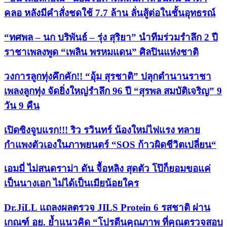
คลอ หลังมีคำสั่งชดใช้ 7.7 ล้าน ลั่นสู้ต่อในชั้นอุทธรณ์
“ทศพล – นก บริพันธ์ – รุ่ง สุริยา” นำทีมร่วมรำลึก 2 ปี
ราชาเพลงพูด “เพลิน พรหมแดน” ศิลปินแห่งชาติ
วงการลูกทุ่งคึกคัก!! “อุ้ม สุรชาติ” ปลุกตำนานราชา
เพลงลูกทุ่ง จัดยิ่งใหญ่รำลึก 96 ปี “สุรพล สมบัติเจริญ” 9
วัน 9 คืน
เปิดซิงจูบแรก!!! ริว รวินทร์ น้องใหม่ไฟแรง ทลาย
กำแพงตัวเองในภาพยนตร์ “SOS ก้าวผิดชีวิตเปลี่ยน“
เอมมี่ ไม่สนดราม่า ดัน จื้อหลิง สุดตัว โป๊ก็ยอมขอแค่
เป็นนางเอก ไม่ได้เป็นเมียน้อยใคร
Dr.JiLL แถลงผลตรวจ JILS Protein 6 รสชาติ ผ่าน
เกณฑ์ อย. ย้ำแนวคิด “โปรตีนคุณภาพ ที่คุณตรวจสอบ