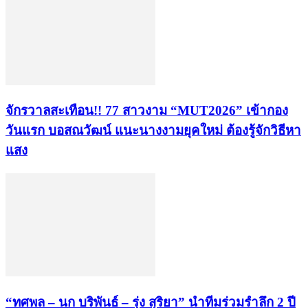
จักรวาลสะเทือน!! 77 สาวงาม “MUT2026” เข้ากอง
วันแรก บอสณวัฒน์ แนะนางงามยุคใหม่ ต้องรู้จักวิธีหา
แสง
“ทศพล – นก บริพันธ์ – รุ่ง สุริยา” นำทีมร่วมรำลึก 2 ปี