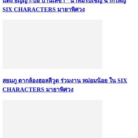
แดง ธัญญา-ปอ ปานเลขา ‘ นำทีมรับเชิญ ฉากใหญ่
SIX CHARACTERS มายาพิศวง
สยมภู ตากล้องฮอลลีวูด ร่วมงาน หม่อมน้อย ใน SIX
CHARACTERS มายาพิศวง