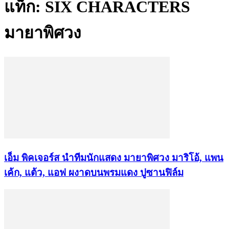
แท็ก: SIX CHARACTERS
มายาพิศวง
เอ็ม พิคเจอร์ส นำทีมนักแสดง มายาพิศวง มาริโอ้, แพน
เค้ก, แต้ว, แอฟ ผงาดบนพรมแดง ปูซานฟิล์ม