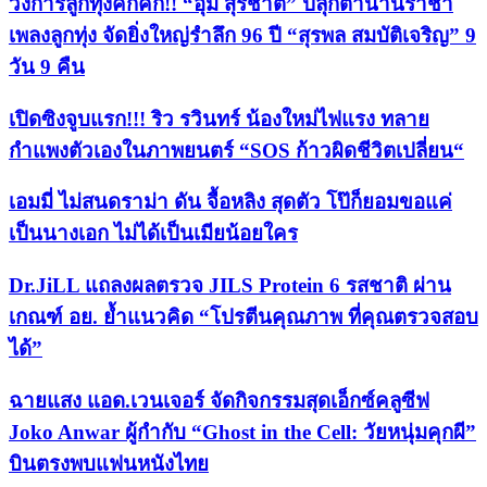
วงการลูกทุ่งคึกคัก!! “อุ้ม สุรชาติ” ปลุกตำนานราชา
เพลงลูกทุ่ง จัดยิ่งใหญ่รำลึก 96 ปี “สุรพล สมบัติเจริญ” 9
วัน 9 คืน
เปิดซิงจูบแรก!!! ริว รวินทร์ น้องใหม่ไฟแรง ทลาย
กำแพงตัวเองในภาพยนตร์ “SOS ก้าวผิดชีวิตเปลี่ยน“
เอมมี่ ไม่สนดราม่า ดัน จื้อหลิง สุดตัว โป๊ก็ยอมขอแค่
เป็นนางเอก ไม่ได้เป็นเมียน้อยใคร
Dr.JiLL แถลงผลตรวจ JILS Protein 6 รสชาติ ผ่าน
เกณฑ์ อย. ย้ำแนวคิด “โปรตีนคุณภาพ ที่คุณตรวจสอบ
ได้”
ฉายแสง แอด.เวนเจอร์ จัดกิจกรรมสุดเอ็กซ์คลูซีฟ
Joko Anwar ผู้กำกับ “Ghost in the Cell: วัยหนุ่มคุกผี”
บินตรงพบแฟนหนังไทย