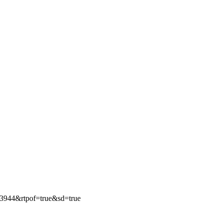
3944&rtpof=true&sd=true