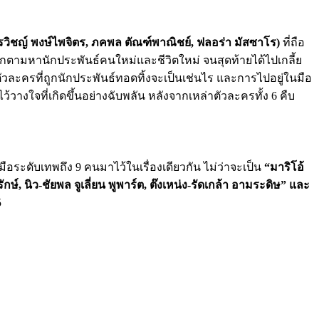
จิรวิชญ์ พงษ์ไพจิตร, ภคพล ตัณฑ์พาณิชย์, ฟลอร่า มัสซาโร)
ที่ถือ
ออกตามหานักประพันธ์คนใหม่และชีวิตใหม่ จนสุดท้ายได้ไปเกลี้ย
วละครที่ถูกนักประพันธ์ทอดทิ้งจะเป็นเช่นไร และการไปอยู่ในมือ
วางใจที่เกิดขึ้นอย่างฉับพลัน หลังจากเหล่าตัวละครทั้ง 6 คืบ
ือระดับเทพถึง 9 คนมาไว้ในเรื่องเดียวกัน ไม่ว่าจะเป็น
“มาริโอ้
ษ์, นิว-ชัยพล จูเลี่ยน พูพาร์ต, ต๊งเหน่ง-รัดเกล้า อามระดิษ” และ
5