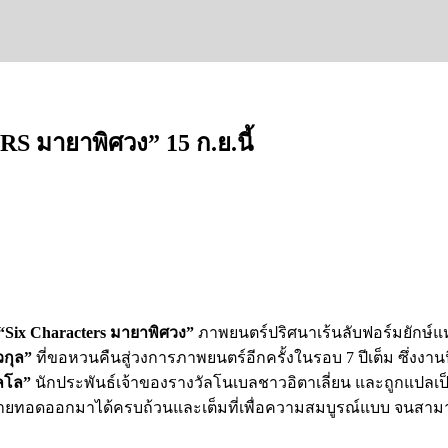
S มายาพิศวง” 15 ก.ย.นี้
“
Six Characters มายาพิศวง”
ภาพยนตร์ปริศนาเร้นลับฟอร์มยักษ์แห
วกุล”
ที่ขอหวนคืนสู่วงการภาพยนตร์อีกครั้งในรอบ 7 ปีเต็ม ซึ่งงา
ดลโล”
นักประพันธ์เจ้าของรางวัลโนเบลชาวอิตาเลี่ยน และถูกแป
ถ่ายทอดออกมาได้ครบถ้วนและเต็มที่เพื่อความสมบูรณ์แบบ จนสามารถทำ