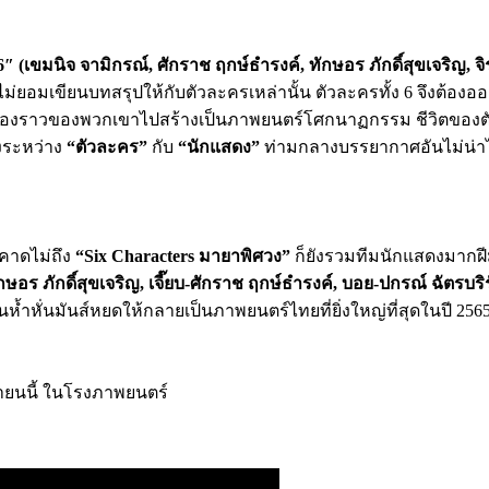
6″ (เขมนิจ จามิกรณ์, ศักราช ฤกษ์ธำรงค์, ทักษอร ภักดิ์สุขเจริญ, 
ไม่ยอมเขียนบทสรุปให้กับตัวละครเหล่านั้น ตัวละครทั้ง 6 จึงต้อง
นำเรื่องราวของพวกเขาไปสร้างเป็นภาพยนตร์โศกนาฏกรรม ชีวิตของตั
างระหว่าง
“ตัวละคร”
กับ
“นักแสดง”
ท่ามกลางบรรยากาศอันไม่น่าไว้
คาดไม่ถึง
“
Six Characters มายาพิศวง”
ก็ยังรวมทีมนักแสดงมากฝีม
อร ภักดิ์สุขเจริญ, เจี๊ยบ-ศักราช ฤกษ์ธำรงค์, บอย-ปกรณ์ ฉัตรบริรัก
ห้ำหั่นมันส์หยดให้กลายเป็นภาพยนตร์ไทยที่ยิ่งใหญ่ที่สุดในปี 256
ยายนนี้ ในโรงภาพยนตร์