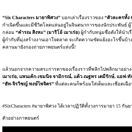
“Six Characters มายาพิศวง”
บอกเล่าเรื่องราวของ
“ตัวละครทั้ง
กำเนิดขึ้นและมีชีวิตโลดแล่นอยู่ในจินตนาการของนักประพันธ์ ผู้
กล่อม
“คำรณ สิงหะ” (มาริโอ้ เมาเร่อ)
ผู้กำกับหนุ่มชื่อดังให้
ผู้กำกับที่มุ่งสร้างงานเอาใจตลาด จะเกิดความขัดแย้งอะไรขึ้นบ้
คลานมายังกองถ่ายภาพยนตร์แห่งนี้!
แล้วนอกจากความตระการตาของเรื่องราวที่พลิกไปพลิกมาอย่าง
เมาเร่อ
, แพนเค้ก-เขมนิจ จามิกรณ์, แต้ว-ณฐพร เตมีรักษ์, แอฟ-ทักษ
“ฮัท-จิรวิชญ์ พงษ์ไพจิตร”
ที่แต่ละคนก็พร้อมใส่เต็มและเชือดเฉือน
#SixCharacters #มายาพิศวง ได้เวลาปฏิวัติทั้งวงการมายา 15 กัน
ตัวอย่างภาพยนตร์