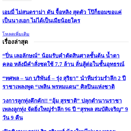
เอมมี่ ไม่สนดราม่า ดัน จื้อหลิง สุดตัว โป๊ก็ยอมขอแค่
เป็นนางเอก ไม่ได้เป็นเมียน้อยใคร
โหลดเพิ่มเติม
เรื่องล่าสุด
“ปิ่น เลอลักษณ์” น้อมรับคำตัดสินศาลชั้นต้น น้ำตา
คลอ หลังมีคำสั่งชดใช้ 7.7 ล้าน ลั่นสู้ต่อในชั้นอุทธรณ์
“ทศพล – นก บริพันธ์ – รุ่ง สุริยา” นำทีมร่วมรำลึก 2 ปี
ราชาเพลงพูด “เพลิน พรหมแดน” ศิลปินแห่งชาติ
วงการลูกทุ่งคึกคัก!! “อุ้ม สุรชาติ” ปลุกตำนานราชา
เพลงลูกทุ่ง จัดยิ่งใหญ่รำลึก 96 ปี “สุรพล สมบัติเจริญ” 9
วัน 9 คืน