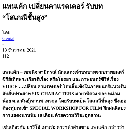
แพนเค้ก เปลี่ยนคาแรคเตอร์ รับบท
“โสเภณีชั้นสูง”
โดย
Genial
-
13 ธันวาคม 2021
112
แพนเค้ก – เขมนิจ จามิกรณ์ นักแสดงเจ้าบทบาทจากภาพยนตร์
ซีรีส์เทิดพระเกียรติเรื่อง ศรีอโยธยา และภาพยนตร์ซีรีส์เรื่อง
VOICE …เปลี่ยน คาแรคเตอร์ โดนสิ้นเชิงในภาพยนตร์แนวเร้น
ลับสั่นประสาท SIX CHARACTERS มายาพิศวง ของ หม่อม
น้อย ม.ล.พันธุ์เทวนพ เทวกุล โดยรับบทเป็น โสเภณีชั้นสูง ซึ่งเธอ
ต้องทุ่มเทเข้า SPECIAL WORKSHOP FOR FILM ฝึกฝนศิลปะ
การแสดงนานนับ 10 เดือน ด้วยความวิริยะอุตสาหะ
เช่นเดียวกับ
มาริโอ้ เมาเร่อ
ดารานำฝ่ายชาย แพนเค้ก กล่าวว่า