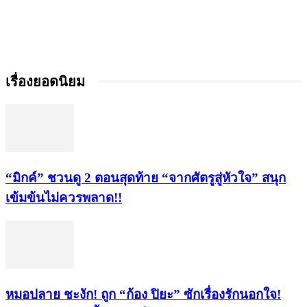
เรื่องยอดนิยม
“มิกค์” ชวนดู 2 ตอนสุดท้าย “จากศัตรูสู่หัวใจ” สนุก
เข้มข้นไม่ควรพลาด!!
หมอปลาย ชะงัก! ถูก “ก้อง ปิยะ” ซักเรื่องรักนอกใจ!