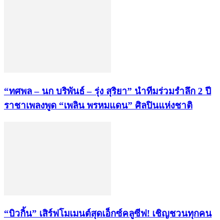
“ทศพล – นก บริพันธ์ – รุ่ง สุริยา” นำทีมร่วมรำลึก 2 ปี
ราชาเพลงพูด “เพลิน พรหมแดน” ศิลปินแห่งชาติ
“บิวกิ้น” เสิร์ฟโมเมนต์สุดเอ็กซ์คลูซีฟ! เชิญชวนทุกคน