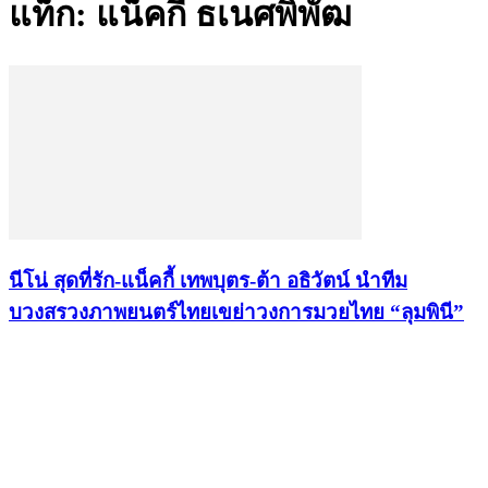
แท็ก: แน็คกี้ ธเนศพิพัฒ
นีโน่ สุดที่รัก-แน็คกี้ เทพบุตร-ต้า อธิวัตน์ นำทีม
บวงสรวงภาพยนตร์ไทยเขย่าวงการมวยไทย “ลุมพินี”