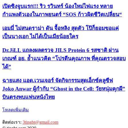
เปิดซิงจูบแรก!!! ริว รวินทร์ น้องใหม่ไฟแรง ทลาย
กำแพงตัวเองในภาพยนตร์ “SOS ก้าวผิดชีวิตเปลี่ยน“
เอมมี่ ไม่สนดราม่า ดัน จื้อหลิง สุดตัว โป๊ก็ยอมขอแค่
เป็นนางเอก ไม่ได้เป็นเมียน้อยใคร
Dr.JiLL แถลงผลตรวจ JILS Protein 6 รสชาติ ผ่าน
เกณฑ์ อย. ย้ำแนวคิด “โปรตีนคุณภาพ ที่คุณตรวจสอบ
ได้”
ฉายแสง แอด.เวนเจอร์ จัดกิจกรรมสุดเอ็กซ์คลูซีฟ
Joko Anwar ผู้กำกับ “Ghost in the Cell: วัยหนุ่มคุกผี”
บินตรงพบแฟนหนังไทย
โหลดเพิ่มเติม
ติดต่อเรา:
3tingbt@gmail.com