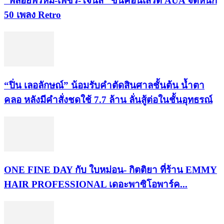
“พลอยพรหม-เพชร-โจนัส” ขึ้นคอนเสิร์ต AUA จัดหนัก
50 เพลง Retro
“ปิ่น เลอลักษณ์” น้อมรับคำตัดสินศาลชั้นต้น น้ำตา
คลอ หลังมีคำสั่งชดใช้ 7.7 ล้าน ลั่นสู้ต่อในชั้นอุทธรณ์
ONE FINE DAY กับ ใบหม่อน- กิตติยา ที่ร้าน EMMY
HAIR PROFESSIONAL เดอะพาซิโอพาร์ค...