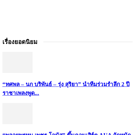
เรื่องยอดนิยม
“ทศพล – นก บริพันธ์ – รุ่ง สุริยา” นำทีมร่วมรำลึก 2 ปี
ราชาเพลงพูด...