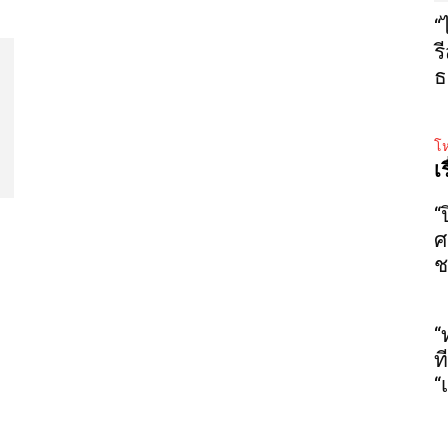
“
ร
ธ
โห
เ
“
ศ
ช
“
ท
“