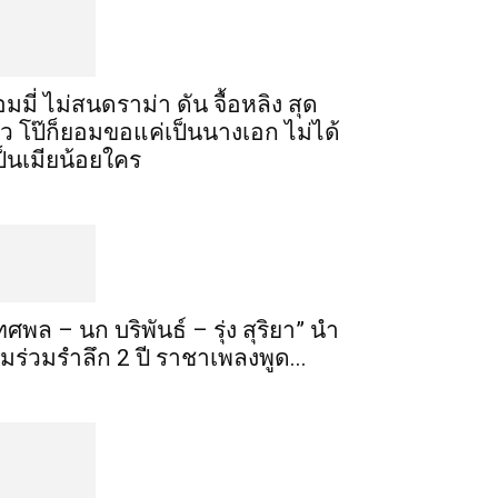
อมมี่ ไม่สนดราม่า ดัน จื้อหลิง สุด
ัว โป๊ก็ยอมขอแค่เป็นนางเอก ไม่ได้
ป็นเมียน้อยใคร
ทศพล – นก บริพันธ์ – รุ่ง สุริยา” นำ
ีมร่วมรำลึก 2 ปี ราชาเพลงพูด...