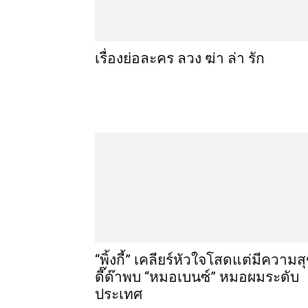
เรื่องย่อละคร ลวง ฆ่า ล่า รัก
“พิ้งกี้” เคลียร์หัวใจโสดแต่มีความส
ดี๊ด๊าพบ “หมอเบนซ์” หมอผมระดับ
ประเทศ