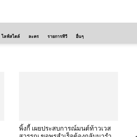
ไลฟ์สไตล์
ละคร
รายการทีวี
อื่นๆ
พิ้งกี้ เผยประสบการณ์มนต์ท้าวเวส
สุวรรณ ขอพรสำเร็จต้องกลับมารำ