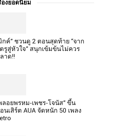
รื่องยอดนิยม
มิกค์” ชวนดู 2 ตอนสุดท้าย “จาก
ัตรูสู่หัวใจ” สนุกเข้มข้นไม่ควร
ลาด!!
พลอยพรหม-เพชร-โจนัส” ขึ้น
อนเสิร์ต AUA จัดหนัก 50 เพลง
etro