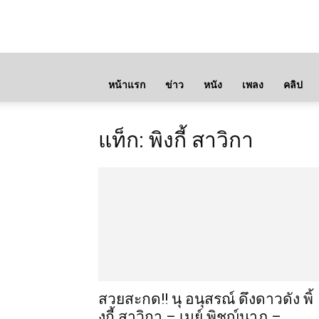
หน้าแรก
ข่าว
หนัง
เพลง
คลิป
แท็ก: พิงกี้ สาวิกา
สวยสะกด!! นุ อนุสรณ์ ดึงดาวดัง พิ้
งกี้ สาวิกา – เมย์ พิชญ์นาฏ –