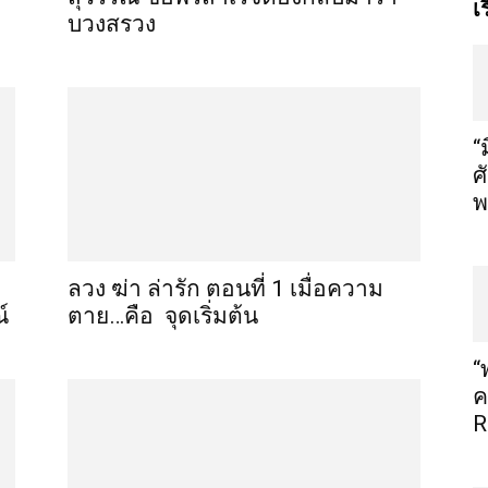
เ
บวงสรวง
“
ศ
พ
ลวง ฆ่า ล่ารัก ตอนที่ 1 เมื่อความ
์
ตาย…คือ จุดเริ่มต้น
“
ค
R