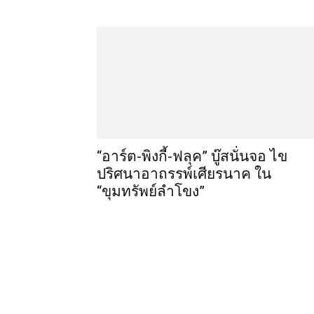
“อาร์ต-พิงกี้-ฟลุค” บู๊สนั่นจอ ไข
ปริศนาอาถรรพ์เศียรนาค ใน
“ขุมทรัพย์ลำโขง”