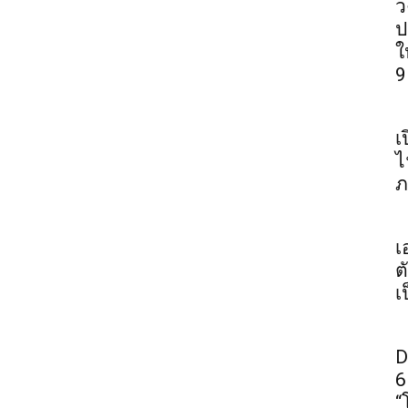
ว
ป
ใ
9
เ
ไ
ภ
เ
ต
เ
D
6
“