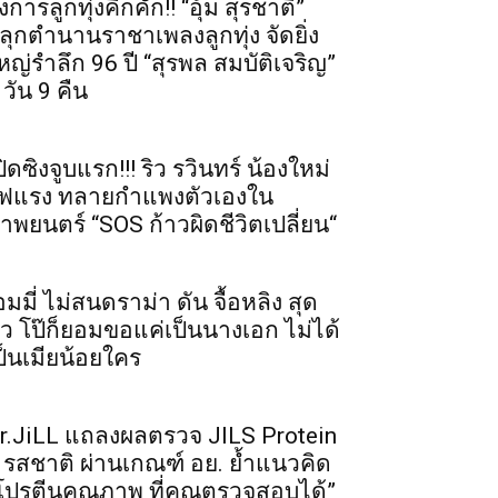
งการลูกทุ่งคึกคัก!! “อุ้ม สุรชาติ”
ลุกตำนานราชาเพลงลูกทุ่ง จัดยิ่ง
หญ่รำลึก 96 ปี “สุรพล สมบัติเจริญ”
 วัน 9 คืน
ปิดซิงจูบแรก!!! ริว รวินทร์ น้องใหม่
ฟแรง ทลายกำแพงตัวเองใน
าพยนตร์ “SOS ก้าวผิดชีวิตเปลี่ยน“
อมมี่ ไม่สนดราม่า ดัน จื้อหลิง สุด
ัว โป๊ก็ยอมขอแค่เป็นนางเอก ไม่ได้
ป็นเมียน้อยใคร
r.JiLL แถลงผลตรวจ JILS Protein
 รสชาติ ผ่านเกณฑ์ อย. ย้ำแนวคิด
โปรตีนคุณภาพ ที่คุณตรวจสอบได้”