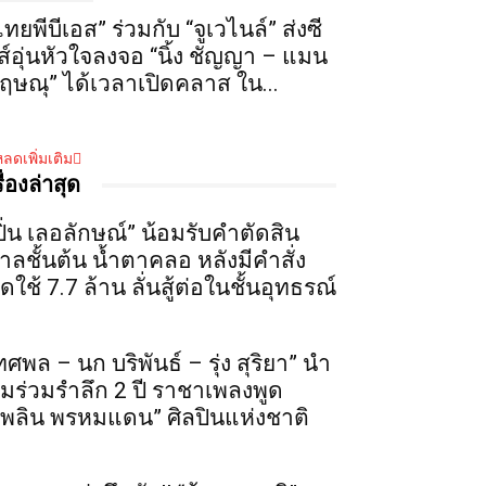
ไทยพีบีเอส” ร่วมกับ “จูเวไนล์” ส่งซี
ีส์อุ่นหัวใจลงจอ “นิ้ง ชัญญา – แมน
ฤษณุ” ได้เวลาเปิดคลาส ใน...
ลดเพิ่มเติม
รื่องล่าสุด
ปิ่น เลอลักษณ์” น้อมรับคำตัดสิน
าลชั้นต้น น้ำตาคลอ หลังมีคำสั่ง
ดใช้ 7.7 ล้าน ลั่นสู้ต่อในชั้นอุทธรณ์
ทศพล – นก บริพันธ์ – รุ่ง สุริยา” นำ
ีมร่วมรำลึก 2 ปี ราชาเพลงพูด
เพลิน พรหมแดน” ศิลปินแห่งชาติ