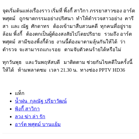
จุดเริ่มต้นแห่งเรื่องราว เริ่มที่ พิ้งกี้ สาวิกา ภรรยาสาวของ อาร์ต
พศุตม์ ถูกฆาตกรรมอย่างปริศนา ทำให้ตำรวจสาวอย่าง คารี
สา และ ณัฐ ศักดาทร ต้องเข้ามาสืบสวนคดี ทุกคนที่อยู่ราย
ล้อม พิ้งกี้ ต้องตกเป็นผู้ต้องสงสัยไปโดยปริยาย รวมถึง อาร์ต
พศุตม์ สามีของพิ้งกี้ด้วย งานนี้ต้องมาตามลุ้นกันให้ได้ ว่า
ตำรวจ จะสามารถแกะรอย ตามจับตัวคนร้ายได้หรือไม่
ทุกวันพุธ และวันพฤหัสบดี มาติดตาม ช่วยกันไขคดีในครั้งนี้
ให้ได้ ห้ามพลาดชม เวลา 21.30 น. ทางช่อง PPTV HD36
แท็ก
น้ำฝน กุลณัฐ ปรียาวัฒน์
พิงกี้ สาวิกา
ลวง ฆ่า ล่า รัก
อาร์ต พศุตม์ บานแย้ม