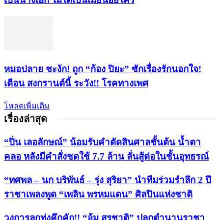
หมอปลาย ชะงัก! ถูก “ก้อง ปิยะ” ซักเรื่องรักนอกใจ!
เตือน สงกรานต์นี้ ระวัง!! โรคทางเพศ
โหลดเพิ่มเติม
เรื่องล่าสุด
“ปิ่น เลอลักษณ์” น้อมรับคำตัดสินศาลชั้นต้น น้ำตา
คลอ หลังมีคำสั่งชดใช้ 7.7 ล้าน ลั่นสู้ต่อในชั้นอุทธรณ์
“ทศพล – นก บริพันธ์ – รุ่ง สุริยา” นำทีมร่วมรำลึก 2 ปี
ราชาเพลงพูด “เพลิน พรหมแดน” ศิลปินแห่งชาติ
วงการลูกทุ่งคึกคัก!! “อุ้ม สุรชาติ” ปลุกตำนานราชา