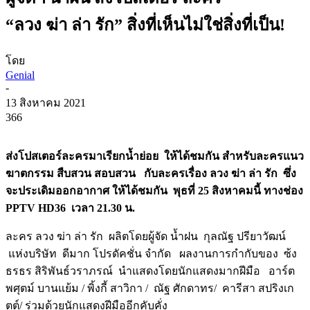
“ลวง ฆ่า ล่า รัก” สิ่งที่เห็นไม่ใช่สิ่งที่เป็น!
โดย
Genial
-
13 สิงหาคม 2021
366
ส่งโปสเตอร์ละครมาเรียกน้ำย่อย ให้ได้ชมกัน สำหรับละครแนว
ฆาตกรรม สืบสวน สอบสวน กับละครเรื่อง ลวง ฆ่า ล่า รัก ซึ่ง
จะประเดิมออกอากาศ ให้ได้ชมกัน พุธที่ 25 สิงหาคมนี้ ทางช่อง
PPTV HD36 เวลา 21.30 น.
ละคร ลวง ฆ่า ล่า รัก ผลิตโดยผู้จัด น้ำฝน กุลณัฐ ปรียาวัฒน์
แห่งบริษัท ดีมาก โปรดัคชั่น จำกัด ผลงานการกำกับของ ซ้ง
ธรธร สิริพันธ์วราภรณ์ นำแสดงโดยนักแสดงมากฝีมือ อาร์ต
พศุตม์ บานแย้ม / พิ้งกี้ สาวิกา / ณัฐ ศักดาทร/ คารีสา สปริงเก
ตต์/ ร่วมด้วยนักแสดงฝีมืออีกคับคั่ง