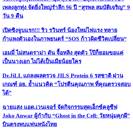
เพลงลูกทุ่ง จัดยิ่งใหญ่รำลึก 96 ปี “สุรพล สมบัติเจริญ” 9
วัน 9 คืน
เปิดซิงจูบแรก!!! ริว รวินทร์ น้องใหม่ไฟแรง ทลาย
กำแพงตัวเองในภาพยนตร์ “SOS ก้าวผิดชีวิตเปลี่ยน“
เอมมี่ ไม่สนดราม่า ดัน จื้อหลิง สุดตัว โป๊ก็ยอมขอแค่
เป็นนางเอก ไม่ได้เป็นเมียน้อยใคร
Dr.JiLL แถลงผลตรวจ JILS Protein 6 รสชาติ ผ่าน
เกณฑ์ อย. ย้ำแนวคิด “โปรตีนคุณภาพ ที่คุณตรวจสอบ
ได้”
ฉายแสง แอด.เวนเจอร์ จัดกิจกรรมสุดเอ็กซ์คลูซีฟ
Joko Anwar ผู้กำกับ “Ghost in the Cell: วัยหนุ่มคุกผี”
บินตรงพบแฟนหนังไทย