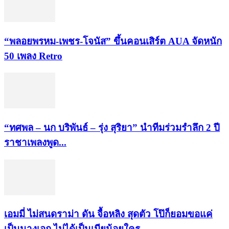
“พลอยพรหม-เพชร-โจนัส” ขึ้นคอนเสิร์ต AUA จัดหนัก
50 เพลง Retro
“ทศพล – นก บริพันธ์ – รุ่ง สุริยา” นำทีมร่วมรำลึก 2 ปี
ราชาเพลงพูด...
เอมมี่ ไม่สนดราม่า ดัน จื้อหลิง สุดตัว โป๊ก็ยอมขอแค่
เป็นนางเอก ไม่ได้เป็นเมียน้อยใคร