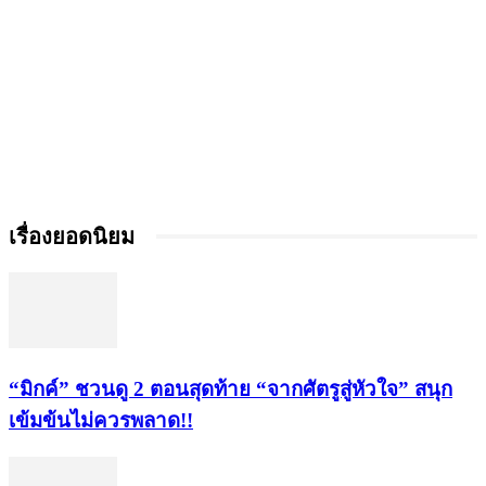
เรื่องยอดนิยม
“มิกค์” ชวนดู 2 ตอนสุดท้าย “จากศัตรูสู่หัวใจ” สนุก
เข้มข้นไม่ควรพลาด!!