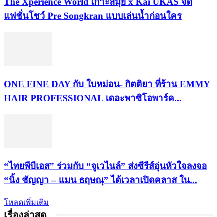
​The Xperience World เกาะสมุย x Kai UKAS จัด
แฟชั่นโชว์ Pre Songkran แบบเล่นน้ำก่อนใคร
ONE FINE DAY กับ ใบหม่อน- กิตติยา ที่ร้าน EMMY
HAIR PROFESSIONAL เดอะพาซิโอพาร์ค...
“ไทยพีบีเอส” ร่วมกับ “จูเวไนล์” ส่งซีรีส์อุ่นหัวใจลงจอ
“นิ้ง ชัญญา – แมน ธฤษณุ” ได้เวลาเปิดคลาส ใน...
โหลดเพิ่มเติม
เรื่องล่าสุด