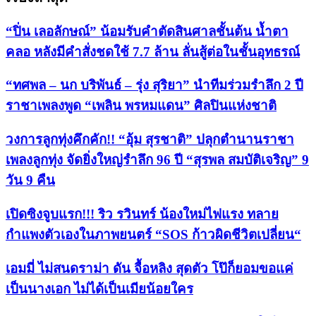
“ปิ่น เลอลักษณ์” น้อมรับคำตัดสินศาลชั้นต้น น้ำตา
คลอ หลังมีคำสั่งชดใช้ 7.7 ล้าน ลั่นสู้ต่อในชั้นอุทธรณ์
“ทศพล – นก บริพันธ์ – รุ่ง สุริยา” นำทีมร่วมรำลึก 2 ปี
ราชาเพลงพูด “เพลิน พรหมแดน” ศิลปินแห่งชาติ
วงการลูกทุ่งคึกคัก!! “อุ้ม สุรชาติ” ปลุกตำนานราชา
เพลงลูกทุ่ง จัดยิ่งใหญ่รำลึก 96 ปี “สุรพล สมบัติเจริญ” 9
วัน 9 คืน
เปิดซิงจูบแรก!!! ริว รวินทร์ น้องใหม่ไฟแรง ทลาย
กำแพงตัวเองในภาพยนตร์ “SOS ก้าวผิดชีวิตเปลี่ยน“
เอมมี่ ไม่สนดราม่า ดัน จื้อหลิง สุดตัว โป๊ก็ยอมขอแค่
เป็นนางเอก ไม่ได้เป็นเมียน้อยใคร