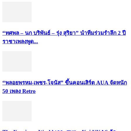
“ทศพล – นก บริพันธ์ – รุ่ง สุริยา” นำทีมร่วมรำลึก 2 ปี
ราชาเพลงพูด...
“พลอยพรหม-เพชร-โจนัส” ขึ้นคอนเสิร์ต AUA จัดหนัก
50 เพลง Retro