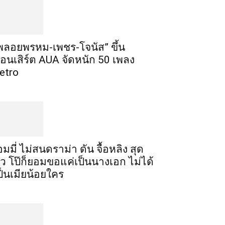
พลอยพรหม-เพชร-โจนัส” ขึ้น
อนเสิร์ต AUA จัดหนัก 50 เพลง
etro
อมมี่ ไม่สนดราม่า ดัน จื้อหลิง สุด
ัว โป๊ก็ยอมขอแค่เป็นนางเอก ไม่ได้
ป็นเมียน้อยใคร