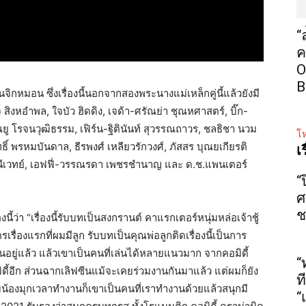
“
ค
O
B
ิกหมอน ซึ่งเรื่องนี้นอกจากสองพระนางแม่เหล็กคู่นี้แล้วยังมี
ิงหอำพล, ใจบัว ฮิดดิง, เจด้า-ศรัณย่า ชุณหศาสตร์, บิ๊ก-
ัณยู โรจนวุฒิธรรม, เฟิร์น-ฐิตินันท์ สุวรรณถาวร, ชลธิชา นวม
โห
ฤทธิ์ พรหมบันดาล, ธีรพงศ์ เหลียวรักวงศ์, ภัสสร บุณยเกียรติ
เ
นีเวทย์, เอฟฟี่-วรรณรดา เพชรชำนาญ และ ด.ช.แพนเตอร์
“
ศ
ช
้ว่า “เรื่องนี้รับบทเป็นสงกรานต์ คาแรกเตอร์หนุ่มหล่อเจ้าชู้
ะครเรื่องแรกที่ผมมีลูก รับบทเป็นคุณพ่อลูกติดเรื่องนี้เป็นการ
ันอยู่แล้ว แล้วเขาเป็นคนที่เล่นได้หลายแนวมาก จากคอมิดี้
“
อมิดี้อีก ส่วนฉากเลิฟซีนแม้จะเคยร่วมงานกันมาแล้ว แต่ผมก็ยัง
ท
กับน้องมุกเวลาทำงานก็เขาเป็นคนที่เราทำงานด้วยแล้วสนุกมี
“