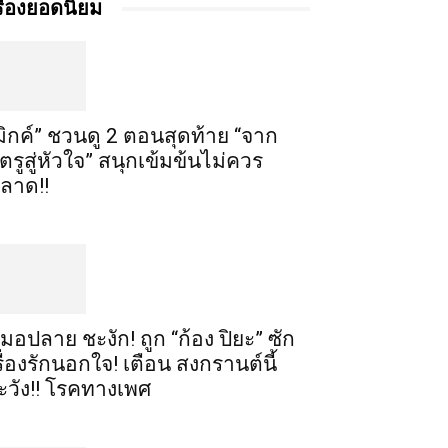
รื่องยอดนิยม
มิกค์” ชวนดู 2 ตอนสุดท้าย “จาก
ัตรูสู่หัวใจ” สนุกเข้มข้นไม่ควร
ลาด!!
มอปลาย ชะงัก! ถูก “ก้อง ปิยะ” ซัก
รื่องรักนอกใจ! เตือน สงกรานต์นี้
ะวัง!! โรคทางเพศ