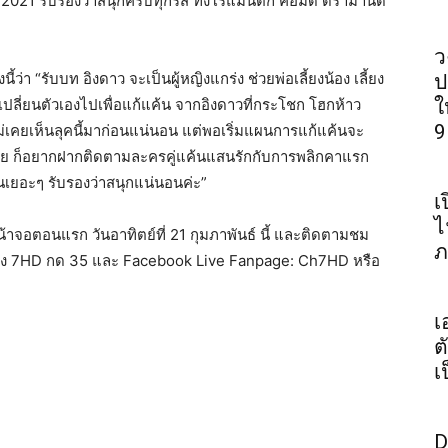
021 รับรองว่าสนุกครบทุกรส ทั้งโรแมนติก คอมิดี้ ดราม่านิด
ว
่า “รับบท อิงดาว จะเป็นผู้หญิงแกร่ง ช่วยพ่อเลี้ยงน้อง เลี้ยง
ป
เปลี่ยนตัวเองไปเพื่อแก้แค้น จากอิงดาวที่กระโชก โฮกห้าว
ใ
9
่เคยเห็นลุคนี้มาก่อนแน่นอน แต่พอเริ่มแผนการแก้แค้นจะ
ลย ก็อยากฝากติดตามละครคู่แค้นแสนรักกับการพลิกคาแรก
ันเยอะๆ รับรองว่าสนุกแน่นอนค่ะ”
เ
ไ
้าจอตอนแรก วันอาทิตย์ที่ 21 กุมภาพันธ์ นี้ และติดตามชม
ภ
างช่อง 7HD กด 35 และ Facebook Live Fanpage: Ch7HD หรือ
เ
ต
เ
D