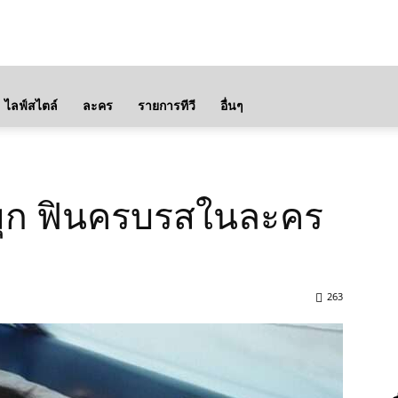
ไลฟ์สไตล์
ละคร
รายการทีวี
อื่นๆ
มค์-มุก ฟินครบรสในละคร
263