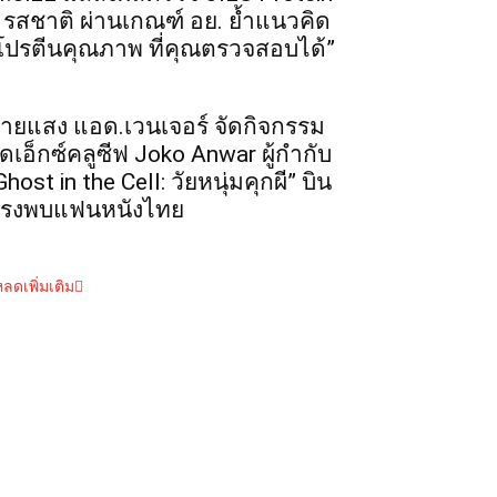
 รสชาติ ผ่านเกณฑ์ อย. ย้ำแนวคิด
โปรตีนคุณภาพ ที่คุณตรวจสอบได้”
ายแสง แอด.เวนเจอร์ จัดกิจกรรม
ุดเอ็กซ์คลูซีฟ Joko Anwar ผู้กำกับ
Ghost in the Cell: วัยหนุ่มคุกผี” บิน
รงพบแฟนหนังไทย
ลดเพิ่มเติม