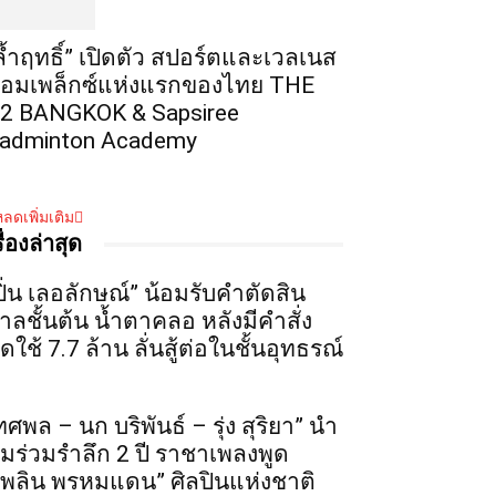
ล้ำฤทธิ์” เปิดตัว สปอร์ตและเวลเนส
อมเพล็กซ์แห่งแรกของไทย THE
2 BANGKOK & Sapsiree
adminton Academy
ลดเพิ่มเติม
รื่องล่าสุด
ปิ่น เลอลักษณ์” น้อมรับคำตัดสิน
าลชั้นต้น น้ำตาคลอ หลังมีคำสั่ง
ดใช้ 7.7 ล้าน ลั่นสู้ต่อในชั้นอุทธรณ์
ทศพล – นก บริพันธ์ – รุ่ง สุริยา” นำ
ีมร่วมรำลึก 2 ปี ราชาเพลงพูด
เพลิน พรหมแดน” ศิลปินแห่งชาติ