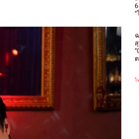
6
“
ฉ
ส
“
ต
โห