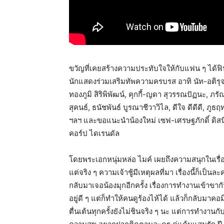
ขวัญที่เคยสร้างความประทับใจให้กับแฟน ๆ ได้ฟินจ
นักแสดงร่วมเสริมทัพความครบรส อาทิ นัท-อติรุจ ส
ทองภูมิ สิริพิพัฒน์, คุกกี้-ญดา สุวรรณปัฏนะ, ภร
สุคนธ์, ธนัชพันธ์ บูรณาชีวาวิไล, ดีใจ ดีดีดี, ภูธ
ฯลฯ และขอแนะนำน้องใหม่ เซฟ-เศรษฐภักดิ์ ดิส
คอร์ป ไดเรนดัล
โดยพระเอกหนุ่มหล่อ ไมค์ เผยถึงความสนุกในเรื่องนี
แต่จริง ๆ ความเจ้าชู้มีเหตุผลที่มา เรื่องนี้ก็เป็นล
กลับมาเจอน้องมุกอีกครั้ง เรื่องการทำงานเข้าขาก
อยู่ดี ๆ แต่ก็ทำให้คนดูร้องไห้ได้ แล้วก็กลับมาค
ตื่นเต้นทุกครั้งยังไม่ชินจริง ๆ นะ แต่การทำงาน