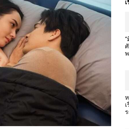
เ
“
ศ
พ
ห
เ
ร