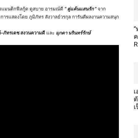
รแมนติกฟีลกู้ด ดูสบาย อารมณ์ดี
“ คู่แค้นแสนรัก ”
จาก
การแสดงโดย ภูมิภัทร สังวาลย์วรกุล การันตีผลงานความสนุก
“
์-ภัทรเดช สงวนความดี
และ
มุกดา นรินทร์รักษ์
ค
R
เ
ต
เ