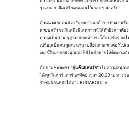
ความสุข อยากฝากติดตามละคร คู่แค้นแสนรัก ปี 2
ๆ และอย่าลืมเตรียมหมอนไว้เยอะ ๆ นะครับ”
ด้านนางเอกคนสวย “มุกดา” เผยถึงการทำงานเรื่องนี้ว
ครอบครัว จนวันหนึ่งมีเหตุการณ์ให้ตัวอิงดาวต้อง
ความเป็นบ้าน ๆ สูงมากจะห้าวจะโก๊ะ แฟนๆ จะไม
เปลี่ยนเป็นคนพูดฉะฉาน เปลี่ยนคาแรกเตอร์ไปเ
เตอร์ใหม่ของตัวมุกและก็พี่ไมค์อยากให้ติดตามก
ติดตามชมละคร
“คู่แค้นแสนรัก”
เริ่มความสนุกหน
ได้ทุกวันศุกร์ เสาร์ อาทิตย์ เวลา 20.20 น. ท
รับชมย้อนหลังได้ทาง BUGABOO.TV