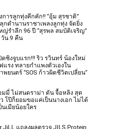
งการลูกทุ่งคึกคัก!! “อุ้ม สุรชาติ”
ลุกตำนานราชาเพลงลูกทุ่ง จัดยิ่ง
หญ่รำลึก 96 ปี “สุรพล สมบัติเจริญ”
 วัน 9 คืน
ปิดซิงจูบแรก!!! ริว รวินทร์ น้องใหม่
ฟแรง ทลายกำแพงตัวเองใน
าพยนตร์ “SOS ก้าวผิดชีวิตเปลี่ยน“
อมมี่ ไม่สนดราม่า ดัน จื้อหลิง สุด
ัว โป๊ก็ยอมขอแค่เป็นนางเอก ไม่ได้
ป็นเมียน้อยใคร
r.JiLL แถลงผลตรวจ JILS Protein