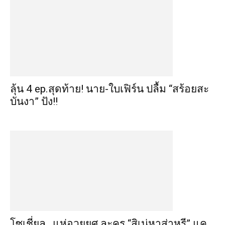
ลุ้น 4 ep.สุดท้าย! นาย-ใบเฟิร์น ปลื้ม “สร้อยสะ
บันงา” ปัง!!
โซเชี่ยล…แห่อวยยศ ละคร “สิเน่หาส่าหรี” แค