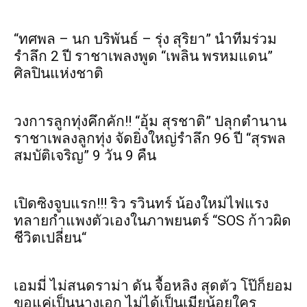
“ทศพล – นก บริพันธ์ – รุ่ง สุริยา” นำทีมร่วม
รำลึก 2 ปี ราชาเพลงพูด “เพลิน พรหมแดน”
ศิลปินแห่งชาติ
วงการลูกทุ่งคึกคัก!! “อุ้ม สุรชาติ” ปลุกตำนาน
ราชาเพลงลูกทุ่ง จัดยิ่งใหญ่รำลึก 96 ปี “สุรพล
สมบัติเจริญ” 9 วัน 9 คืน
เปิดซิงจูบแรก!!! ริว รวินทร์ น้องใหม่ไฟแรง
ทลายกำแพงตัวเองในภาพยนตร์ “SOS ก้าวผิด
ชีวิตเปลี่ยน“
เอมมี่ ไม่สนดราม่า ดัน จื้อหลิง สุดตัว โป๊ก็ยอม
ขอแค่เป็นนางเอก ไม่ได้เป็นเมียน้อยใคร