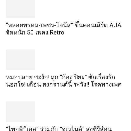
“พลอยพรหม-เพชร-โจนัส” ขึ้นคอนเสิร์ต AUA
จัดหนัก 50 เพลง Retro
หมอปลาย ชะงัก! ถูก “ก้อง ปิยะ” ซักเรื่องรัก
นอกใจ! เตือน สงกรานต์นี้ ระวัง!! โรคทางเพศ
“ไทยพีบีเอส” ร่วมกับ “จูเวไนล์” ส่งซีรีส์อุ่น