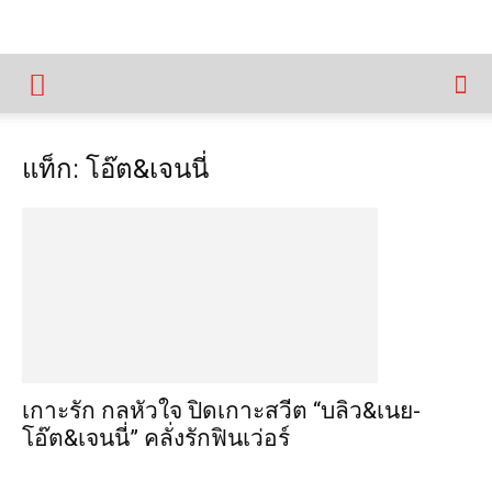
แท็ก: โอ๊ต&เจนนี่
เกาะรัก กลหัวใจ ปิดเกาะสวีต “บลิว&เนย-
โอ๊ต&เจนนี่” คลั่งรักฟินเว่อร์