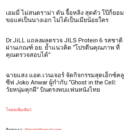
เอมมี่ ไม่สนดราม่า ดัน จื้อหลิง สุดตัว โป๊ก็ยอม
ขอแค่เป็นนางเอก ไม่ได้เป็นเมียน้อยใคร
Dr.JiLL แถลงผลตรวจ JILS Protein 6 รสชาติ
ผ่านเกณฑ์ อย. ย้ำแนวคิด “โปรตีนคุณภาพ ที่
คุณตรวจสอบได้”
ฉายแสง แอด.เวนเจอร์ จัดกิจกรรมสุดเอ็กซ์คลู
ซีฟ Joko Anwar ผู้กำกับ “Ghost in the Cell:
วัยหนุ่มคุกผี” บินตรงพบแฟนหนังไทย
โหลดเพิ่มเติม
ติดต่อเรา:
3tingbt@gmail.com