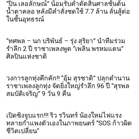
“ปิ่น เลอลักษณ์” น้อมรับคำตัดสินศาลชั้นต้น
น้ำตาคลอ หลังมีคำสั่งชดใช้ 7.7 ล้าน ลั่นสู้ต่อ
ในชั้นอุทธรณ์
“ทศพล – นก บริพันธ์ – รุ่ง สุริยา” นำทีมร่วม
รำลึก 2 ปี ราชาเพลงพูด “เพลิน พรหมแดน”
ศิลปินแห่งชาติ
วงการลูกทุ่งคึกคัก!! “อุ้ม สุรชาติ” ปลุกตำนาน
ราชาเพลงลูกทุ่ง จัดยิ่งใหญ่รำลึก 96 ปี “สุรพล
สมบัติเจริญ” 9 วัน 9 คืน
เปิดซิงจูบแรก!!! ริว รวินทร์ น้องใหม่ไฟแรง
ทลายกำแพงตัวเองในภาพยนตร์ “SOS ก้าวผิด
ชีวิตเปลี่ยน“