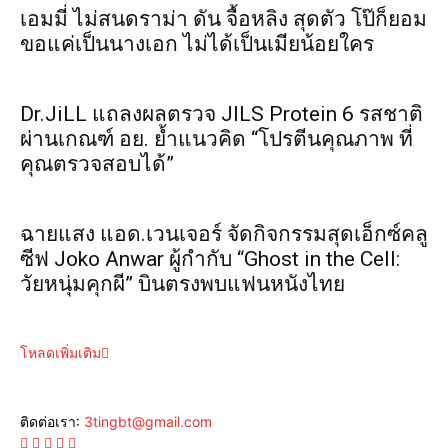
เอมมี่ ไม่สนดราม่า ดัน จื้อหลิง สุดตัว โป๊ก็ยอม
ขอแค่เป็นนางเอก ไม่ได้เป็นเมียน้อยใคร
Dr.JiLL แถลงผลตรวจ JILS Protein 6 รสชาติ
ผ่านเกณฑ์ อย. ย้ำแนวคิด “โปรตีนคุณภาพ ที่
คุณตรวจสอบได้”
ฉายแสง แอด.เวนเจอร์ จัดกิจกรรมสุดเอ็กซ์คลู
ซีฟ Joko Anwar ผู้กำกับ “Ghost in the Cell:
วัยหนุ่มคุกผี” บินตรงพบแฟนหนังไทย
โหลดเพิ่มเติม
ติดต่อเรา:
3tingbt@gmail.com