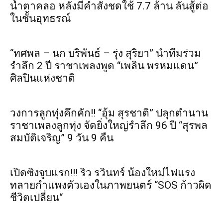
น้ำตาคลอ หลังมีคำสั่งชดใช้ 7.7 ล้าน ลั่นสู้ต่อ
ในชั้นอุทธรณ์
“ทศพล – นก บริพันธ์ – รุ่ง สุริยา” นำทีมร่วม
รำลึก 2 ปี ราชาเพลงพูด “เพลิน พรหมแดน”
ศิลปินแห่งชาติ
วงการลูกทุ่งคึกคัก!! “อุ้ม สุรชาติ” ปลุกตำนาน
ราชาเพลงลูกทุ่ง จัดยิ่งใหญ่รำลึก 96 ปี “สุรพล
สมบัติเจริญ” 9 วัน 9 คืน
เปิดซิงจูบแรก!!! ริว รวินทร์ น้องใหม่ไฟแรง
ทลายกำแพงตัวเองในภาพยนตร์ “SOS ก้าวผิด
ชีวิตเปลี่ยน“