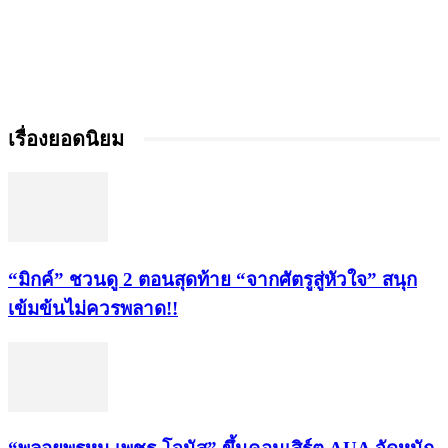
เรื่องยอดนิยม
“มิกค์” ชวนดู 2 ตอนสุดท้าย “จากศัตรูสู่หัวใจ” สนุก
เข้มข้นไม่ควรพลาด!!