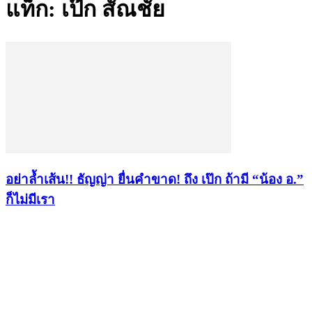
แท็ก: เป๊ก สัณชัย
อย่าล้ำเส้น!! ธัญญ่า ยื่นคำขาด! ถึง เป๊ก ถ้ามี “น้อง อ.”
ก็ไม่มีเรา