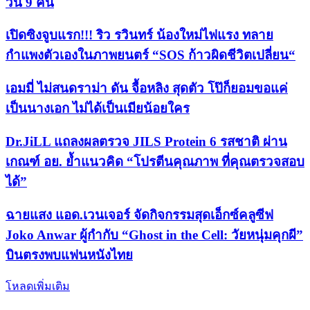
วัน 9 คืน
เปิดซิงจูบแรก!!! ริว รวินทร์ น้องใหม่ไฟแรง ทลาย
กำแพงตัวเองในภาพยนตร์ “SOS ก้าวผิดชีวิตเปลี่ยน“
เอมมี่ ไม่สนดราม่า ดัน จื้อหลิง สุดตัว โป๊ก็ยอมขอแค่
เป็นนางเอก ไม่ได้เป็นเมียน้อยใคร
Dr.JiLL แถลงผลตรวจ JILS Protein 6 รสชาติ ผ่าน
เกณฑ์ อย. ย้ำแนวคิด “โปรตีนคุณภาพ ที่คุณตรวจสอบ
ได้”
ฉายแสง แอด.เวนเจอร์ จัดกิจกรรมสุดเอ็กซ์คลูซีฟ
Joko Anwar ผู้กำกับ “Ghost in the Cell: วัยหนุ่มคุกผี”
บินตรงพบแฟนหนังไทย
โหลดเพิ่มเติม