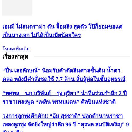
เอมมี่ ไม่สนดราม่า ดัน จื้อหลิง สุดตัว โป๊ก็ยอมขอแค่
เป็นนางเอก ไม่ได้เป็นเมียน้อยใคร
โหลดเพิ่มเติม
เรื่องล่าสุด
“ปิ่น เลอลักษณ์” น้อมรับคำตัดสินศาลชั้นต้น น้ำตา
คลอ หลังมีคำสั่งชดใช้ 7.7 ล้าน ลั่นสู้ต่อในชั้นอุทธรณ์
“ทศพล – นก บริพันธ์ – รุ่ง สุริยา” นำทีมร่วมรำลึก 2 ปี
ราชาเพลงพูด “เพลิน พรหมแดน” ศิลปินแห่งชาติ
วงการลูกทุ่งคึกคัก!! “อุ้ม สุรชาติ” ปลุกตำนานราชา
เพลงลูกทุ่ง จัดยิ่งใหญ่รำลึก 96 ปี “สุรพล สมบัติเจริญ” 9