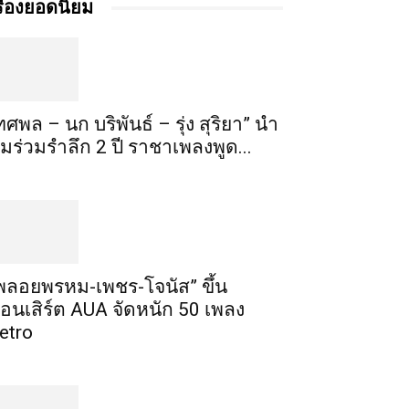
รื่องยอดนิยม
ทศพล – นก บริพันธ์ – รุ่ง สุริยา” นำ
ีมร่วมรำลึก 2 ปี ราชาเพลงพูด...
พลอยพรหม-เพชร-โจนัส” ขึ้น
อนเสิร์ต AUA จัดหนัก 50 เพลง
etro