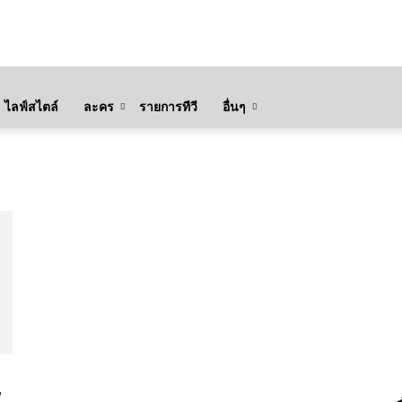
ไลฟ์สไตล์
ละคร
รายการทีวี
อื่นๆ
”