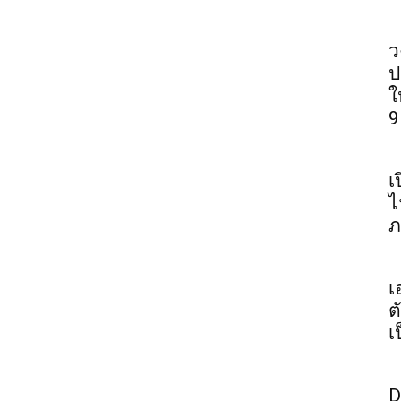
ว
ป
ใ
9
เ
ไ
ภ
เ
ต
เ
D