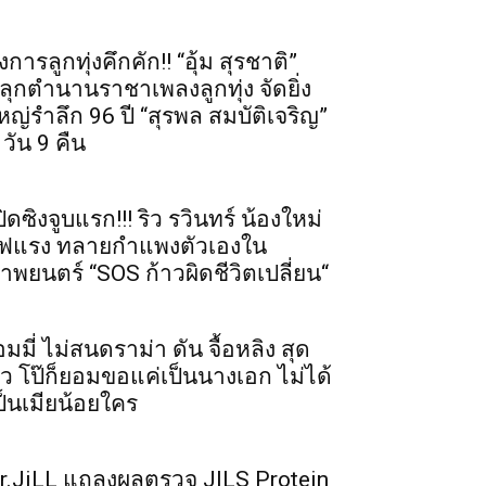
งการลูกทุ่งคึกคัก!! “อุ้ม สุรชาติ”
ลุกตำนานราชาเพลงลูกทุ่ง จัดยิ่ง
หญ่รำลึก 96 ปี “สุรพล สมบัติเจริญ”
 วัน 9 คืน
ปิดซิงจูบแรก!!! ริว รวินทร์ น้องใหม่
ฟแรง ทลายกำแพงตัวเองใน
าพยนตร์ “SOS ก้าวผิดชีวิตเปลี่ยน“
อมมี่ ไม่สนดราม่า ดัน จื้อหลิง สุด
ัว โป๊ก็ยอมขอแค่เป็นนางเอก ไม่ได้
ป็นเมียน้อยใคร
r.JiLL แถลงผลตรวจ JILS Protein