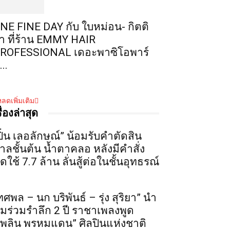
NE FINE DAY กับ ใบหม่อน- กิตติ
า ที่ร้าน EMMY HAIR
ROFESSIONAL เดอะพาซิโอพาร์
...
ลดเพิ่มเติม
รื่องล่าสุด
ปิ่น เลอลักษณ์” น้อมรับคำตัดสิน
าลชั้นต้น น้ำตาคลอ หลังมีคำสั่ง
ดใช้ 7.7 ล้าน ลั่นสู้ต่อในชั้นอุทธรณ์
ทศพล – นก บริพันธ์ – รุ่ง สุริยา” นำ
ีมร่วมรำลึก 2 ปี ราชาเพลงพูด
เพลิน พรหมแดน” ศิลปินแห่งชาติ