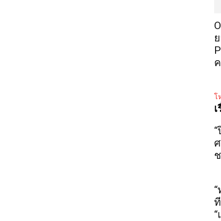
O
ย
P
ค
โห
เ
“
ศ
ช
“
ท
“