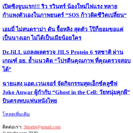
เปิดซิงจูบแรก!!! ริว รวินทร์ น้องใหม่ไฟแรง ทลาย
กำแพงตัวเองในภาพยนตร์ “SOS ก้าวผิดชีวิตเปลี่ยน“
เอมมี่ ไม่สนดราม่า ดัน จื้อหลิง สุดตัว โป๊ก็ยอมขอแค่
เป็นนางเอก ไม่ได้เป็นเมียน้อยใคร
Dr.JiLL แถลงผลตรวจ JILS Protein 6 รสชาติ ผ่าน
เกณฑ์ อย. ย้ำแนวคิด “โปรตีนคุณภาพ ที่คุณตรวจสอบ
ได้”
ฉายแสง แอด.เวนเจอร์ จัดกิจกรรมสุดเอ็กซ์คลูซีฟ
Joko Anwar ผู้กำกับ “Ghost in the Cell: วัยหนุ่มคุกผี”
บินตรงพบแฟนหนังไทย
โหลดเพิ่มเติม
ติดต่อเรา:
3tingbt@gmail.com