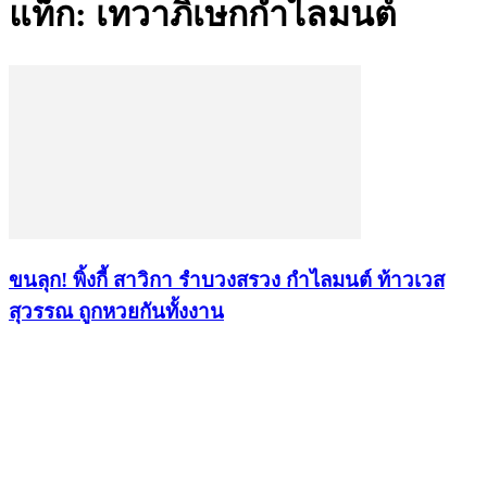
แท็ก: เทวาภิเษกกำไลมนต์
ขนลุก! พิ้งกี้ สาวิกา รำบวงสรวง กำไลมนต์ ท้าวเวส
สุวรรณ ถูกหวยกันทั้งงาน