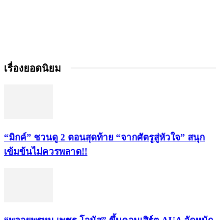
เรื่องยอดนิยม
“มิกค์” ชวนดู 2 ตอนสุดท้าย “จากศัตรูสู่หัวใจ” สนุก
เข้มข้นไม่ควรพลาด!!