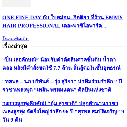
ONE FINE DAY กับ ใบหม่อน- กิตติยา ที่ร้าน EMMY
HAIR PROFESSIONAL เดอะพาซิโอพาร์ค...
โหลดเพิ่มเติม
เรื่องล่าสุด
“ปิ่น เลอลักษณ์” น้อมรับคำตัดสินศาลชั้นต้น น้ำตา
คลอ หลังมีคำสั่งชดใช้ 7.7 ล้าน ลั่นสู้ต่อในชั้นอุทธรณ์
“ทศพล – นก บริพันธ์ – รุ่ง สุริยา” นำทีมร่วมรำลึก 2 ปี
ราชาเพลงพูด “เพลิน พรหมแดน” ศิลปินแห่งชาติ
วงการลูกทุ่งคึกคัก!! “อุ้ม สุรชาติ” ปลุกตำนานราชา
เพลงลูกทุ่ง จัดยิ่งใหญ่รำลึก 96 ปี “สุรพล สมบัติเจริญ” 9
วัน 9 คืน