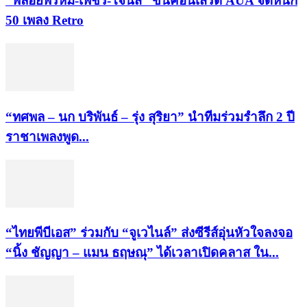
“พลอยพรหม-เพชร-โจนัส” ขึ้นคอนเสิร์ต AUA จัดหนัก
50 เพลง Retro
“ทศพล – นก บริพันธ์ – รุ่ง สุริยา” นำทีมร่วมรำลึก 2 ปี
ราชาเพลงพูด...
“ไทยพีบีเอส” ร่วมกับ “จูเวไนล์” ส่งซีรีส์อุ่นหัวใจลงจอ
“นิ้ง ชัญญา – แมน ธฤษณุ” ได้เวลาเปิดคลาส ใน...