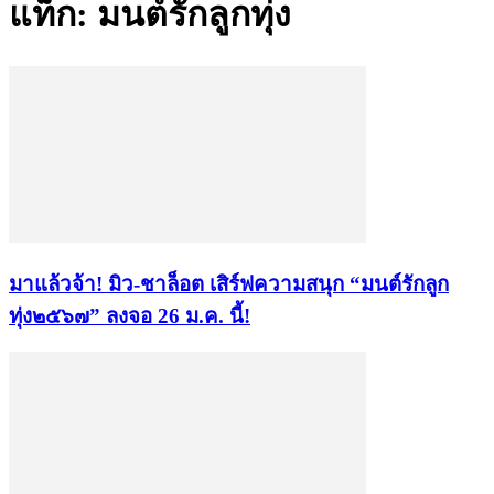
แท็ก: มนต์รักลูกทุ่ง
มาแล้วจ้า! มิว-ชาล็อต เสิร์ฟความสนุก “มนต์รักลูก
ทุ่ง๒๕๖๗” ลงจอ 26 ม.ค. นี้!