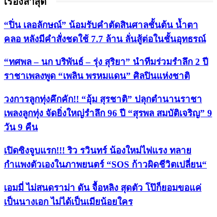
เรื่องล่าสุด
“ปิ่น เลอลักษณ์” น้อมรับคำตัดสินศาลชั้นต้น น้ำตา
คลอ หลังมีคำสั่งชดใช้ 7.7 ล้าน ลั่นสู้ต่อในชั้นอุทธรณ์
“ทศพล – นก บริพันธ์ – รุ่ง สุริยา” นำทีมร่วมรำลึก 2 ปี
ราชาเพลงพูด “เพลิน พรหมแดน” ศิลปินแห่งชาติ
วงการลูกทุ่งคึกคัก!! “อุ้ม สุรชาติ” ปลุกตำนานราชา
เพลงลูกทุ่ง จัดยิ่งใหญ่รำลึก 96 ปี “สุรพล สมบัติเจริญ” 9
วัน 9 คืน
เปิดซิงจูบแรก!!! ริว รวินทร์ น้องใหม่ไฟแรง ทลาย
กำแพงตัวเองในภาพยนตร์ “SOS ก้าวผิดชีวิตเปลี่ยน“
เอมมี่ ไม่สนดราม่า ดัน จื้อหลิง สุดตัว โป๊ก็ยอมขอแค่
เป็นนางเอก ไม่ได้เป็นเมียน้อยใคร