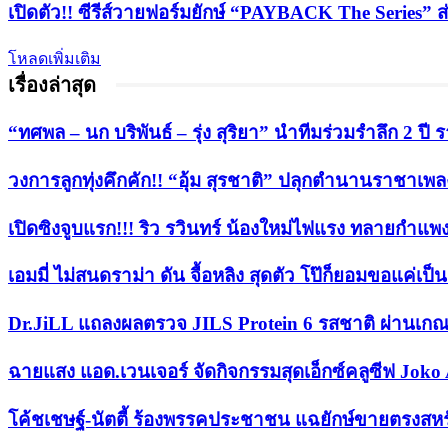
เปิดตัว!! ซีรีส์วายฟอร์มยักษ์ “PAYBACK The Series”
โหลดเพิ่มเติม
เรื่องล่าสุด
“ทศพล – นก บริพันธ์ – รุ่ง สุริยา” นำทีมร่วมรำลึก 2 
วงการลูกทุ่งคึกคัก!! “อุ้ม สุรชาติ” ปลุกตำนานราชาเพลงลู
เปิดซิงจูบแรก!!! ริว รวินทร์ น้องใหม่ไฟแรง ทลายกำแพ
เอมมี่ ไม่สนดราม่า ดัน จื้อหลิง สุดตัว โป๊ก็ยอมขอแค่เป
Dr.JiLL แถลงผลตรวจ JILS Protein 6 รสชาติ ผ่านเกณ
ฉายแสง แอด.เวนเจอร์ จัดกิจกรรมสุดเอ็กซ์คลูซีฟ Joko 
​โค้ชเชษฐ์-นัตตี้ ร้องพรรคประชาชน แฉยักษ์ขายตรงสหร