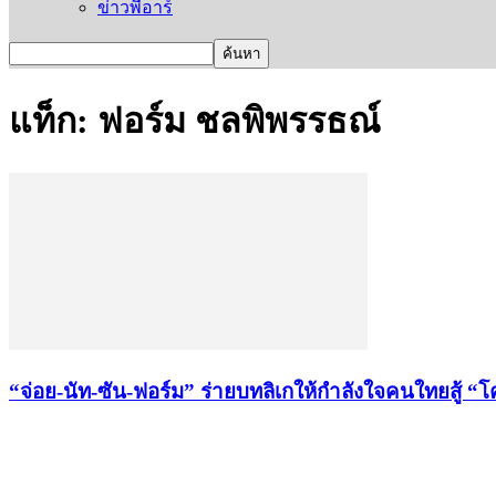
ข่าวพีอาร์
แท็ก: ฟอร์ม ชลพิพรรธณ์
“จ่อย-นัท-ซัน-ฟอร์ม” ร่ายบทลิเกให้กำลังใจคนใทยสู้ “โ