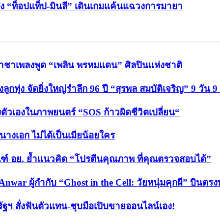
 ส่ง “ท็อปแท็ป-มินลี” เดินเกมแค้นแฉวงการมายา
ปี ราชาเพลงพูด “เพลิน พรหมแดน” ศิลปินแห่งชาติ
กทุ่ง จัดยิ่งใหญ่รำลึก 96 ปี “สุรพล สมบัติเจริญ” 9 วัน 9
งตัวเองในภาพยนตร์ “SOS ก้าวผิดชีวิตเปลี่ยน“
็นนางเอก ไม่ได้เป็นเมียน้อยใคร
ฑ์ อย. ย้ำแนวคิด “โปรตีนคุณภาพ ที่คุณตรวจสอบได้”
Anwar ผู้กำกับ “Ghost in the Cell: วัยหนุ่มคุกผี” บิน
ัฐฯ สั่งฟันตัวแทน-ชุบมือเปิบขายออนไลน์เอง!