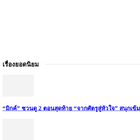
เรื่องยอดนิยม
“มิกค์” ชวนดู 2 ตอนสุดท้าย “จากศัตรูสู่หัวใจ” สนุกเข