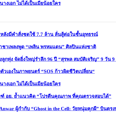
็นนางเอก ไม่ได้เป็นเมียน้อยใคร
ังมีคำสั่งชดใช้ 7.7 ล้าน ลั่นสู้ต่อในชั้นอุทธรณ์
ปี ราชาเพลงพูด “เพลิน พรหมแดน” ศิลปินแห่งชาติ
กทุ่ง จัดยิ่งใหญ่รำลึก 96 ปี “สุรพล สมบัติเจริญ” 9 วัน 9
งตัวเองในภาพยนตร์ “SOS ก้าวผิดชีวิตเปลี่ยน“
็นนางเอก ไม่ได้เป็นเมียน้อยใคร
ฑ์ อย. ย้ำแนวคิด “โปรตีนคุณภาพ ที่คุณตรวจสอบได้”
Anwar ผู้กำกับ “Ghost in the Cell: วัยหนุ่มคุกผี” บิน