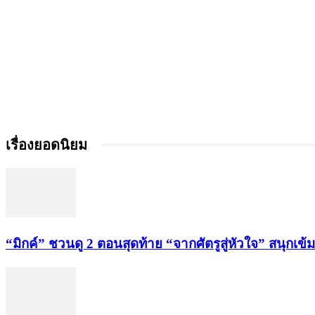
เรื่องยอดนิยม
“มิกค์” ชวนดู 2 ตอนสุดท้าย “จากศัตรูสู่หัวใจ” สนุกเข