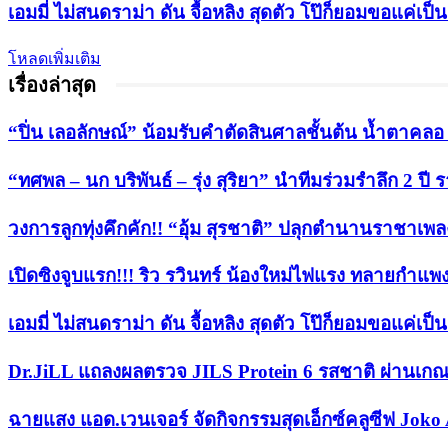
เอมมี่ ไม่สนดราม่า ดัน จื้อหลิง สุดตัว โป๊ก็ยอมขอแค่เป
โหลดเพิ่มเติม
เรื่องล่าสุด
“ปิ่น เลอลักษณ์” น้อมรับคำตัดสินศาลชั้นต้น น้ำตาคลอ หล
“ทศพล – นก บริพันธ์ – รุ่ง สุริยา” นำทีมร่วมรำลึก 2 
วงการลูกทุ่งคึกคัก!! “อุ้ม สุรชาติ” ปลุกตำนานราชาเพลงลู
เปิดซิงจูบแรก!!! ริว รวินทร์ น้องใหม่ไฟแรง ทลายกำแพ
เอมมี่ ไม่สนดราม่า ดัน จื้อหลิง สุดตัว โป๊ก็ยอมขอแค่เป
Dr.JiLL แถลงผลตรวจ JILS Protein 6 รสชาติ ผ่านเกณ
ฉายแสง แอด.เวนเจอร์ จัดกิจกรรมสุดเอ็กซ์คลูซีฟ Joko 