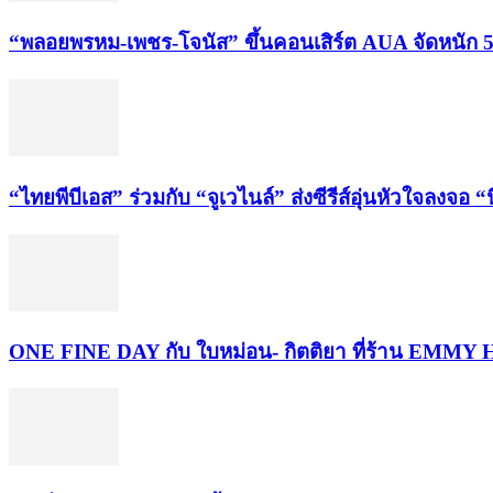
“พลอยพรหม-เพชร-โจนัส” ขึ้นคอนเสิร์ต AUA จัดหนัก 5
“ไทยพีบีเอส” ร่วมกับ “จูเวไนล์” ส่งซีรีส์อุ่นหัวใจลงจ
ONE FINE DAY กับ ใบหม่อน- กิตติยา ที่ร้าน EMM