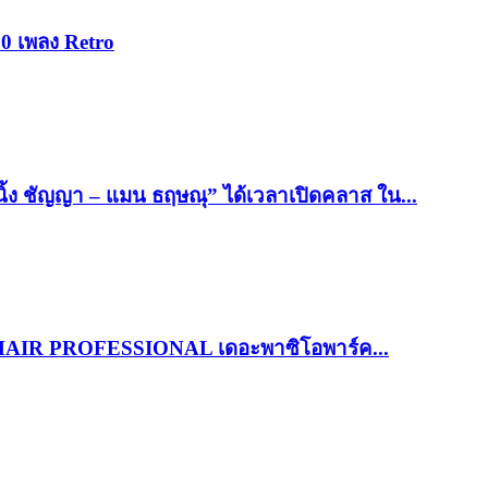
0 เพลง Retro
อ “นิ้ง ชัญญา – แมน ธฤษณุ” ได้เวลาเปิดคลาส ใน...
Y HAIR PROFESSIONAL เดอะพาซิโอพาร์ค...