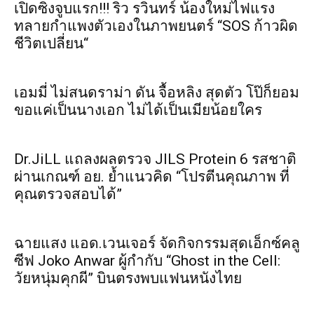
เปิดซิงจูบแรก!!! ริว รวินทร์ น้องใหม่ไฟแรง
ทลายกำแพงตัวเองในภาพยนตร์ “SOS ก้าวผิด
ชีวิตเปลี่ยน“
เอมมี่ ไม่สนดราม่า ดัน จื้อหลิง สุดตัว โป๊ก็ยอม
ขอแค่เป็นนางเอก ไม่ได้เป็นเมียน้อยใคร
Dr.JiLL แถลงผลตรวจ JILS Protein 6 รสชาติ
ผ่านเกณฑ์ อย. ย้ำแนวคิด “โปรตีนคุณภาพ ที่
คุณตรวจสอบได้”
ฉายแสง แอด.เวนเจอร์ จัดกิจกรรมสุดเอ็กซ์คลู
ซีฟ Joko Anwar ผู้กำกับ “Ghost in the Cell:
วัยหนุ่มคุกผี” บินตรงพบแฟนหนังไทย