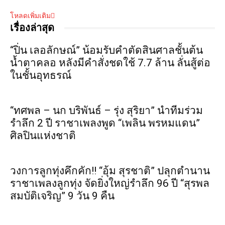
โหลดเพิ่มเติม
เรื่องล่าสุด
“ปิ่น เลอลักษณ์” น้อมรับคำตัดสินศาลชั้นต้น
น้ำตาคลอ หลังมีคำสั่งชดใช้ 7.7 ล้าน ลั่นสู้ต่อ
ในชั้นอุทธรณ์
“ทศพล – นก บริพันธ์ – รุ่ง สุริยา” นำทีมร่วม
รำลึก 2 ปี ราชาเพลงพูด “เพลิน พรหมแดน”
ศิลปินแห่งชาติ
วงการลูกทุ่งคึกคัก!! “อุ้ม สุรชาติ” ปลุกตำนาน
ราชาเพลงลูกทุ่ง จัดยิ่งใหญ่รำลึก 96 ปี “สุรพล
สมบัติเจริญ” 9 วัน 9 คืน