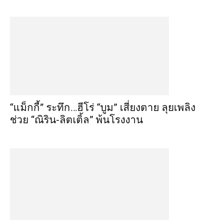
“แม็กกี้” ระทึก…ฮีโร่ “บูม” เสี่ยงตาย ลุยเพลิง
ช่วย “ณิริน-ลิตเติ้ล” พ้นโรงงาน