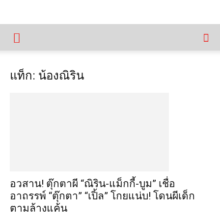
แท็ก: น้องณิริน
อวสาน! ตุ๊กตาผี “ณิริน-แม็กกี้-บูม” เชื่อ
อาถรรพ์ “ตุ๊กตา” “เปิ้ล” โกยแน่บ! โดนผีเด็ก
ตามล้างแค้น