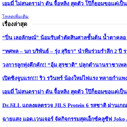
เอมมี่ ไม่สนดราม่า ดัน จื้อหลิง สุดตัว โป๊ก็ยอมขอแค่เป
โหลดเพิ่มเติม
เรื่องล่าสุด
“ปิ่น เลอลักษณ์” น้อมรับคำตัดสินศาลชั้นต้น น้ำตาคลอ หล
“ทศพล – นก บริพันธ์ – รุ่ง สุริยา” นำทีมร่วมรำลึก 2 
วงการลูกทุ่งคึกคัก!! “อุ้ม สุรชาติ” ปลุกตำนานราชาเพลงลู
เปิดซิงจูบแรก!!! ริว รวินทร์ น้องใหม่ไฟแรง ทลายกำแพ
เอมมี่ ไม่สนดราม่า ดัน จื้อหลิง สุดตัว โป๊ก็ยอมขอแค่เป
Dr.JiLL แถลงผลตรวจ JILS Protein 6 รสชาติ ผ่านเกณ
ฉายแสง แอด.เวนเจอร์ จัดกิจกรรมสุดเอ็กซ์คลูซีฟ Joko 