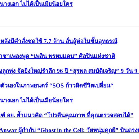
็นนางเอก ไม่ได้เป็นเมียน้อยใคร
ังมีคำสั่งชดใช้ 7.7 ล้าน ลั่นสู้ต่อในชั้นอุทธรณ์
ปี ราชาเพลงพูด “เพลิน พรหมแดน” ศิลปินแห่งชาติ
กทุ่ง จัดยิ่งใหญ่รำลึก 96 ปี “สุรพล สมบัติเจริญ” 9 วัน 9
งตัวเองในภาพยนตร์ “SOS ก้าวผิดชีวิตเปลี่ยน“
็นนางเอก ไม่ได้เป็นเมียน้อยใคร
ฑ์ อย. ย้ำแนวคิด “โปรตีนคุณภาพ ที่คุณตรวจสอบได้”
Anwar ผู้กำกับ “Ghost in the Cell: วัยหนุ่มคุกผี” บิน