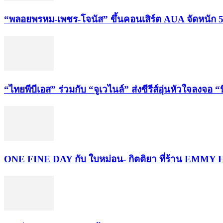
“พลอยพรหม-เพชร-โจนัส” ขึ้นคอนเสิร์ต AUA จัดหนัก 5
“ไทยพีบีเอส” ร่วมกับ “จูเวไนล์” ส่งซีรีส์อุ่นหัวใจลงจ
ONE FINE DAY กับ ใบหม่อน- กิตติยา ที่ร้าน EMM