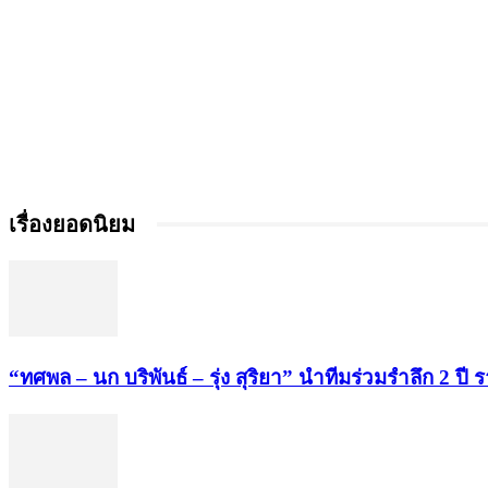
เรื่องยอดนิยม
“ทศพล – นก บริพันธ์ – รุ่ง สุริยา” นำทีมร่วมรำลึก 2 ปี 