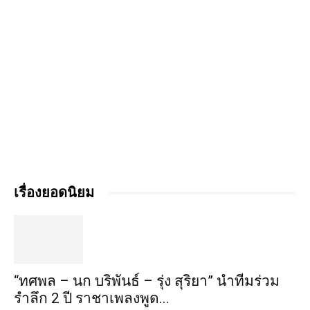
เรื่องยอดนิยม
“ทศพล – นก บริพันธ์ – รุ่ง สุริยา” นำทีมร่วม
รำลึก 2 ปี ราชาเพลงพูด...