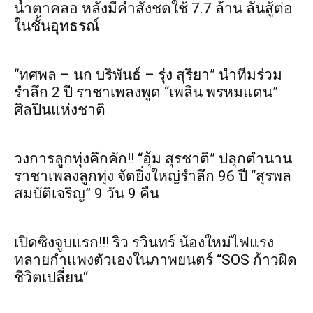
น้ำตาคลอ หลังมีคำสั่งชดใช้ 7.7 ล้าน ลั่นสู้ต่อ
ในชั้นอุทธรณ์
“ทศพล – นก บริพันธ์ – รุ่ง สุริยา” นำทีมร่วม
รำลึก 2 ปี ราชาเพลงพูด “เพลิน พรหมแดน”
ศิลปินแห่งชาติ
วงการลูกทุ่งคึกคัก!! “อุ้ม สุรชาติ” ปลุกตำนาน
ราชาเพลงลูกทุ่ง จัดยิ่งใหญ่รำลึก 96 ปี “สุรพล
สมบัติเจริญ” 9 วัน 9 คืน
เปิดซิงจูบแรก!!! ริว รวินทร์ น้องใหม่ไฟแรง
ทลายกำแพงตัวเองในภาพยนตร์ “SOS ก้าวผิด
ชีวิตเปลี่ยน“