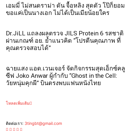
เอมมี่ ไม่สนดราม่า ดัน จื้อหลิง สุดตัว โป๊ก็ยอม
ขอแค่เป็นนางเอก ไม่ได้เป็นเมียน้อยใคร
Dr.JiLL แถลงผลตรวจ JILS Protein 6 รสชาติ
ผ่านเกณฑ์ อย. ย้ำแนวคิด “โปรตีนคุณภาพ ที่
คุณตรวจสอบได้”
ฉายแสง แอด.เวนเจอร์ จัดกิจกรรมสุดเอ็กซ์คลู
ซีฟ Joko Anwar ผู้กำกับ “Ghost in the Cell:
วัยหนุ่มคุกผี” บินตรงพบแฟนหนังไทย
โหลดเพิ่มเติม
ติดต่อเรา:
3tingbt@gmail.com