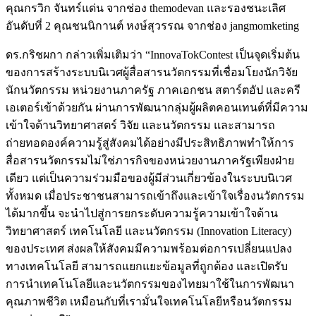
คุณกรวิก จันทร์แด่น จากช่อง themodevan และรองชนะเลิศ
อันดับที่ 2 คุณชนนิกานต์ หงษ์สุวรรณ จากช่อง jangmomketing
ดร.กริชผกา
กล่าวเพิ่มเติมว่า
“InnovaTokContest
เป็นจุดเริ่มต้น
ของการสร้างระบบนิเวศผู้สื่อสารนวัตกรรมที่เชื่อมโยงนักวิจัย
นักนวัตกรรม
หน่วยงานภาครัฐ
ภาคเอกชน
สตาร์ตอัป
และครี
เอเตอร์เข้าด้วยกัน
ผ่านการพัฒนากลุ่มผู้ผลิตคอนเทนต์ที่มีความ
เข้าใจด้านวิทยาศาสตร์
วิจัย
และนวัตกรรม
และสามารถ
ถ่ายทอดองค์ความรู้สู่สังคมได้อย่างมีประสิทธิภาพทำให้การ
สื่อสารนวัตกรรมไม่ใช่ภารกิจของหน่วยงานภาครัฐเพียงฝ่าย
เดียว
แต่เป็นความร่วมมือของผู้มีส่วนเกี่ยวข้องในระบบนิเวศ
ทั้งหมด
เมื่อประชาชนสามารถเข้าถึงและเข้าใจเรื่องนวัตกรรม
ได้มากขึ้น
จะนำไปสู่การยกระดับความรู้ความเข้าใจด้าน
วิทยาศาสตร์
เทคโนโลยี
และนวัตกรรม
(Innovation Literacy)
ของประเทศ
ส่งผลให้สังคมมีความพร้อมต่อการเปลี่ยนแปลง
ทางเทคโนโลยี
สามารถแยกแยะข้อมูลที่ถูกต้อง
และเปิดรับ
การนำเทคโนโลยีและนวัตกรรมของไทยมาใช้ในการพัฒนา
คุณภาพชีวิต
เหมือนกับที่เรามั่นใจเทคโนโลยีหรือนวัตกรรม