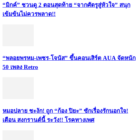
“มิกค์” ชวนดู 2 ตอนสุดท้าย “จากศัตรูสู่หัวใจ” สนุก
เข้มข้นไม่ควรพลาด!!
“พลอยพรหม-เพชร-โจนัส” ขึ้นคอนเสิร์ต AUA จัดหนัก
50 เพลง Retro
หมอปลาย ชะงัก! ถูก “ก้อง ปิยะ” ซักเรื่องรักนอกใจ!
เตือน สงกรานต์นี้ ระวัง!! โรคทางเพศ