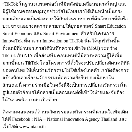
“TikTok
ในฐานะแพลตฟอร์มที่มีพลังขับเคลื่อนขนาดใหญ่
และ
มีผู้ใช้งานครอบคลุมทุกช่วงวัยในไทย
เราได้เดินหน้าเป็นกระ
บอกเสียงและเป็นช่องทางให้กับส่วนราชการที่มีนโยบายที่ดีเพื่อ
ประชาชนอย่างหลากหลายภายใต้ยุทธศาสตร์
Smart Education
Smart Economy
และ
Smart Environment
สำหรับโครงการ
InnovaTok
ที่มาจาก
Innovation on TikTok
นั้น
ได้ถูกริเริ่มขึ้น
ตั้งแต่ปีที่ผ่านมา
ภายใต้บันทึกความเข้าใจ
(MoU)
ระหว่าง
TikTok
กับ
NIA
เพื่อส่งเสริมคอนเทนต์ที่มีสาระความรู้ให้เพิ่ม
มากขึ้นบน
TikTok
โดยโครงการนี้ตั้งใจจะปรับเปลี่ยนทัศนคติที่ดี
ของคนไทยให้เห็นว่า
นวัตกรรมไม่ใช่เรื่องไกลตัว
เราจึงต้องการ
สร้างนักเล่าเรื่องนวัตกรรมเพื่อความยั่งยืนของเนื้อหาใน
ลักษณะนี้
ความร่วมมือในครั้งนี้จึงเป็นการเปลี่ยนนวัตกรรมใน
รูปแบบตัวอักษรให้กลายเป็นคอนเทนต์ที่เข้าใจง่ายและจับต้อง
ได้
”
นางชนิดา
กล่าวปิดท้าย
ติดตามคอนเทนต์ด้านนวัตกรรมและกิจกรรมที่น่าสนใจเพิ่มเติม
ได้ที่ Facebook : NIA – National Innovation Agency Thailand และ
เว็บไซต์ www.nia.or.th