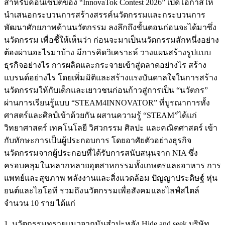
สำหรับคอนเซปต์ของ
“InnovaTok Contest 2026”
เปิดโอกาสให้
นำเสนอกระบวนการสร้างสรรค์นวัตกรรมและกระบวนการ
พัฒนาศักยภาพด้านนวัตกรรม ลงลึกถึงขั้นตอนก่อนจะได้มาซึ่ง
นวัตกรรม เพื่อชี้ให้เห็นว่า ก่อนจะมาเป็นนวัตกรรมสักหนึ่งอย่าง
ต้องผ่านอะไรมาบ้าง มีการคิดวิเคราะห์ วางแผนสร้างรูปแบบ
ธุรกิจอย่างไร การผลิตและกระจายเข้าสู่ตลาดอย่างไร สร้าง
แบรนด์อย่างไร โดยเพิ่มมิติและสร้างแรงบันดาลใจในการสร้าง
นวัตกรรมให้กับเด็กและเยาวชนก่อนก้าวสู่การเป็น
“นวัตกร”
ผ่าน
การเรียนรู้แบบ “STEAM4INNOVATOR”
ที่บูรณาการทั้ง
ศาสตร์และศิลป์เข้าด้วยกัน ผสานความรู้
“STEAM”ได้แก่
วิทยาศาสตร์ เทคโนโลยี วิศวกรรม ศิลปะ และคณิตศาสตร์
เข้า
กับทักษะการเป็นผู้ประกอบการ โดยอาศัยตัวอย่างธุรกิจ
นวัตกรรมจากผู้ประกอบที่ได้รับการสนับสนุนจาก NIA ซึ่ง
ครอบคลุมในหลากหลายอุตสาหกรรมทั้งเกษตรและอาหาร การ
แพทย์และสุขภาพ พลังงานและสิ่งแวดล้อม ปัญญาประดิษฐ์ หุ่น
ยนต์และไอโอที รวมถึงนวัตกรรมเพื่อสังคมและไลฟ์สไตล์
จำนวน 10 ราย ได้แก่
1. นวัตกรรมทรายแมวจากมันสำปะหลัง Hide and seek บริษัท