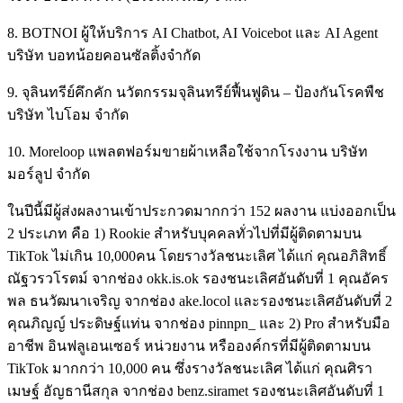
8. BOTNOI ผู้ให้บริการ AI Chatbot, AI Voicebot และ AI Agent
บริษัท บอทน้อยคอนซัลติ้งจำกัด
9. จุลินทรีย์คึกคัก นวัตกรรมจุลินทรีย์ฟื้นฟูดิน – ป้องกันโรคพืช
บริษัท ไบโอม จำกัด
10. Moreloop แพลตฟอร์มขายผ้าเหลือใช้จากโรงงาน บริษัท
มอร์ลูป จำกัด
ในปีนี้มีผู้ส่งผลงานเข้าประกวดมากกว่า 152 ผลงาน แบ่งออกเป็น
2 ประเภท คือ
1) Rookie
สำหรับบุคคลทั่วไปที่มีผู้ติดตามบน
TikTok ไม่เกิน 10,000คน โดย
รางวัลชนะเลิศ ได้แก่ คุณอภิสิทธิ์
ณัฐวรวโรตม์ จากช่อง okk.is.ok
รองชนะเลิศอันดับที่ 1 คุณอัคร
พล ธนวัฒนาเจริญ จากช่อง ake.locol และรองชนะเลิศอันดับที่ 2
คุณภิญญ์ ประดิษฐ์แท่น จากช่อง pinnpn_ และ
2) Pro
สำหรับมือ
อาชีพ อินฟลูเอนเซอร์ หน่วยงาน หรือองค์กรที่มีผู้ติดตามบน
TikTok มากกว่า 10,000 คน ซึ่ง
รางวัลชนะเลิศ ได้แก่ คุณศิรา
เมษฐ์ อัญธานีสกุล จากช่อง benz.siramet
รองชนะเลิศอันดับที่ 1