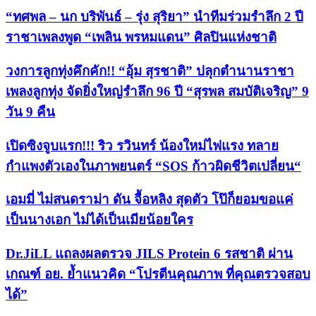
“ทศพล – นก บริพันธ์ – รุ่ง สุริยา” นำทีมร่วมรำลึก 2 ปี
ราชาเพลงพูด “เพลิน พรหมแดน” ศิลปินแห่งชาติ
วงการลูกทุ่งคึกคัก!! “อุ้ม สุรชาติ” ปลุกตำนานราชา
เพลงลูกทุ่ง จัดยิ่งใหญ่รำลึก 96 ปี “สุรพล สมบัติเจริญ” 9
วัน 9 คืน
เปิดซิงจูบแรก!!! ริว รวินทร์ น้องใหม่ไฟแรง ทลาย
กำแพงตัวเองในภาพยนตร์ “SOS ก้าวผิดชีวิตเปลี่ยน“
เอมมี่ ไม่สนดราม่า ดัน จื้อหลิง สุดตัว โป๊ก็ยอมขอแค่
เป็นนางเอก ไม่ได้เป็นเมียน้อยใคร
Dr.JiLL แถลงผลตรวจ JILS Protein 6 รสชาติ ผ่าน
เกณฑ์ อย. ย้ำแนวคิด “โปรตีนคุณภาพ ที่คุณตรวจสอบ
ได้”