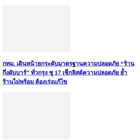
กทม. เดินหน้ายกระดับมาตรฐานความปลอดภัย “ร้าน
กึ่งผับบาร์” ทั่วกรุง ชู 17 เช็กลิสต์ความปลอดภัย ย้ำ
ร้านไม่พร้อม ต้องเร่งแก้ไข