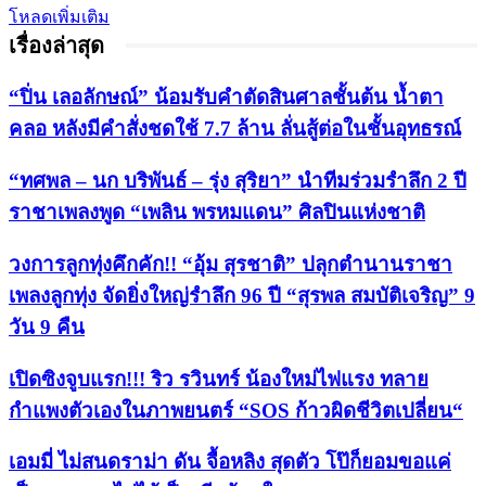
โหลดเพิ่มเติม
เรื่องล่าสุด
“ปิ่น เลอลักษณ์” น้อมรับคำตัดสินศาลชั้นต้น น้ำตา
คลอ หลังมีคำสั่งชดใช้ 7.7 ล้าน ลั่นสู้ต่อในชั้นอุทธรณ์
“ทศพล – นก บริพันธ์ – รุ่ง สุริยา” นำทีมร่วมรำลึก 2 ปี
ราชาเพลงพูด “เพลิน พรหมแดน” ศิลปินแห่งชาติ
วงการลูกทุ่งคึกคัก!! “อุ้ม สุรชาติ” ปลุกตำนานราชา
เพลงลูกทุ่ง จัดยิ่งใหญ่รำลึก 96 ปี “สุรพล สมบัติเจริญ” 9
วัน 9 คืน
เปิดซิงจูบแรก!!! ริว รวินทร์ น้องใหม่ไฟแรง ทลาย
กำแพงตัวเองในภาพยนตร์ “SOS ก้าวผิดชีวิตเปลี่ยน“
เอมมี่ ไม่สนดราม่า ดัน จื้อหลิง สุดตัว โป๊ก็ยอมขอแค่