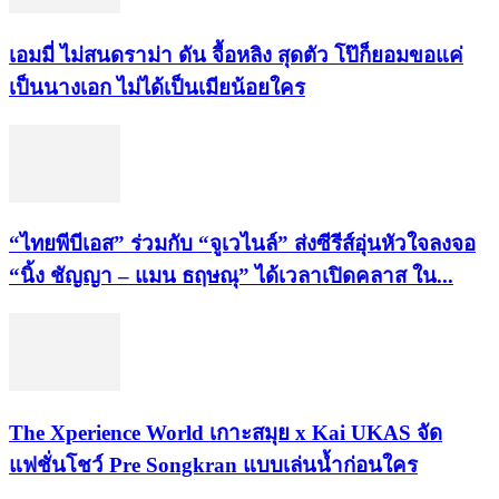
เอมมี่ ไม่สนดราม่า ดัน จื้อหลิง สุดตัว โป๊ก็ยอมขอแค่
เป็นนางเอก ไม่ได้เป็นเมียน้อยใคร
“ไทยพีบีเอส” ร่วมกับ “จูเวไนล์” ส่งซีรีส์อุ่นหัวใจลงจอ
“นิ้ง ชัญญา – แมน ธฤษณุ” ได้เวลาเปิดคลาส ใน...
​The Xperience World เกาะสมุย x Kai UKAS จัด
แฟชั่นโชว์ Pre Songkran แบบเล่นน้ำก่อนใคร