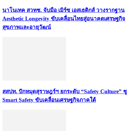
นาโนเทค สวทช. จับมือ เมิร์ซ เอสเธติกส์ วางรากฐาน
Aesthetic Longevity ขับเคลื่อนไทยสู่อนาคตเศรษฐกิจ
สุขภาพและอายุวัฒน์
สสปท. ปักหมุดสุราษฎร์ฯ ยกระดับ “Safety Culture” ชู
Smart Safety ขับเคลื่อนเศรษฐกิจภาคใต้