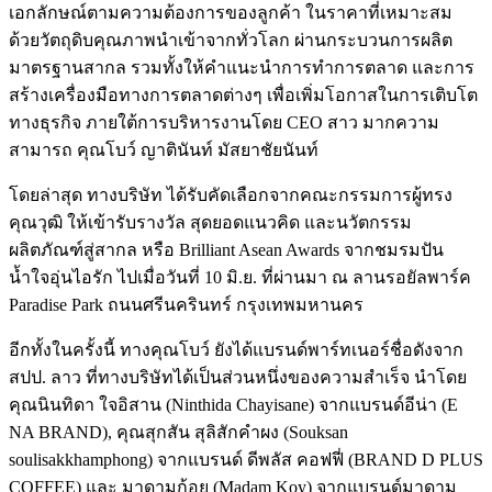
เอกลักษณ์ตามความต้องการของลูกค้า ในราคาที่เหมาะสม
ด้วยวัตถุดิบคุณภาพนำเข้าจากทั่วโลก ผ่านกระบวนการผลิต
มาตรฐานสากล รวมทั้งให้คำแนะนำการทำการตลาด และการ
สร้างเครื่องมือทางการตลาดต่างๆ เพื่อเพิ่มโอกาสในการเติบโต
ทางธุรกิจ ภายใต้การบริหารงานโดย CEO สาว มากความ
สามารถ คุณโบว์ ญาตินันท์ มัสยาชัยนันท์
โดยล่าสุด ทางบริษัท ได้รับคัดเลือกจากคณะกรรมการผู้ทรง
คุณวุฒิ ให้เข้ารับรางวัล สุดยอดแนวคิด และนวัตกรรม
ผลิตภัณฑ์สู่สากล หรือ Brilliant Asean Awards จากชมรมปัน
น้ำใจอุ่นไอรัก ไปเมื่อวันที่ 10 มิ.ย. ที่ผ่านมา ณ ลานรอยัลพาร์ค
Paradise Park ถนนศรีนครินทร์ กรุงเทพมหานคร
อีกทั้งในครั้งนี้ ทางคุณโบว์ ยังได้แบรนด์พาร์ทเนอร์ชื่อดังจาก
สปป. ลาว ที่ทางบริษัทได้เป็นส่วนหนึ่งของความสำเร็จ นำโดย
คุณนินทิดา ใจอิสาน (Ninthida Chayisane) จากแบรนด์อีน่า (E
NA BRAND), คุณสุกสัน สุลิสักคำผง (Souksan
soulisakkhamphong) จากแบรนด์ ดีพลัส คอฟฟี่ (BRAND D PLUS
COFFEE) และ มาดามก้อย (Madam Koy) จากแบรนด์มาดาม