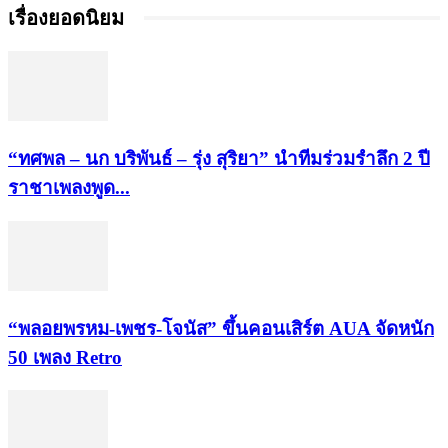
เรื่องยอดนิยม
“ทศพล – นก บริพันธ์ – รุ่ง สุริยา” นำทีมร่วมรำลึก 2 ปี
ราชาเพลงพูด...
“พลอยพรหม-เพชร-โจนัส” ขึ้นคอนเสิร์ต AUA จัดหนัก
50 เพลง Retro