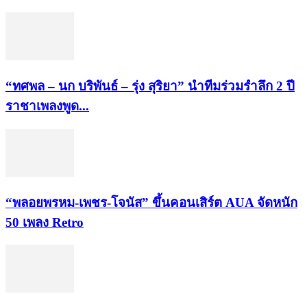
“ทศพล – นก บริพันธ์ – รุ่ง สุริยา” นำทีมร่วมรำลึก 2 ปี
ราชาเพลงพูด...
“พลอยพรหม-เพชร-โจนัส” ขึ้นคอนเสิร์ต AUA จัดหนัก
50 เพลง Retro