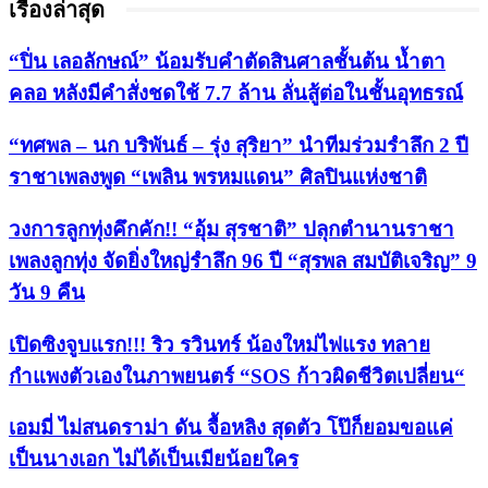
เรื่องล่าสุด
“ปิ่น เลอลักษณ์” น้อมรับคำตัดสินศาลชั้นต้น น้ำตา
คลอ หลังมีคำสั่งชดใช้ 7.7 ล้าน ลั่นสู้ต่อในชั้นอุทธรณ์
“ทศพล – นก บริพันธ์ – รุ่ง สุริยา” นำทีมร่วมรำลึก 2 ปี
ราชาเพลงพูด “เพลิน พรหมแดน” ศิลปินแห่งชาติ
วงการลูกทุ่งคึกคัก!! “อุ้ม สุรชาติ” ปลุกตำนานราชา
เพลงลูกทุ่ง จัดยิ่งใหญ่รำลึก 96 ปี “สุรพล สมบัติเจริญ” 9
วัน 9 คืน
เปิดซิงจูบแรก!!! ริว รวินทร์ น้องใหม่ไฟแรง ทลาย
กำแพงตัวเองในภาพยนตร์ “SOS ก้าวผิดชีวิตเปลี่ยน“
เอมมี่ ไม่สนดราม่า ดัน จื้อหลิง สุดตัว โป๊ก็ยอมขอแค่
เป็นนางเอก ไม่ได้เป็นเมียน้อยใคร