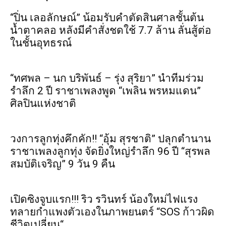
“ปิ่น เลอลักษณ์” น้อมรับคำตัดสินศาลชั้นต้น
น้ำตาคลอ หลังมีคำสั่งชดใช้ 7.7 ล้าน ลั่นสู้ต่อ
ในชั้นอุทธรณ์
“ทศพล – นก บริพันธ์ – รุ่ง สุริยา” นำทีมร่วม
รำลึก 2 ปี ราชาเพลงพูด “เพลิน พรหมแดน”
ศิลปินแห่งชาติ
วงการลูกทุ่งคึกคัก!! “อุ้ม สุรชาติ” ปลุกตำนาน
ราชาเพลงลูกทุ่ง จัดยิ่งใหญ่รำลึก 96 ปี “สุรพล
สมบัติเจริญ” 9 วัน 9 คืน
เปิดซิงจูบแรก!!! ริว รวินทร์ น้องใหม่ไฟแรง
ทลายกำแพงตัวเองในภาพยนตร์ “SOS ก้าวผิด
ชีวิตเปลี่ยน“