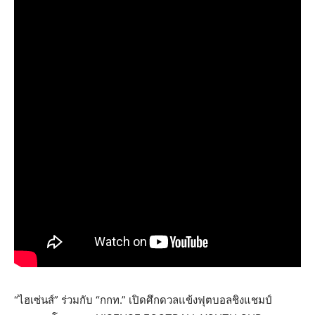
“ไฮเซ่นส์” ร่วมกับ “กกท.” เปิดศึกดวลแข้งฟุตบอลชิงแชมป์