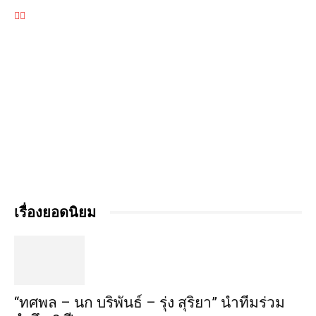
เรื่องยอดนิยม
“ทศพล – นก บริพันธ์ – รุ่ง สุริยา” นำทีมร่วม