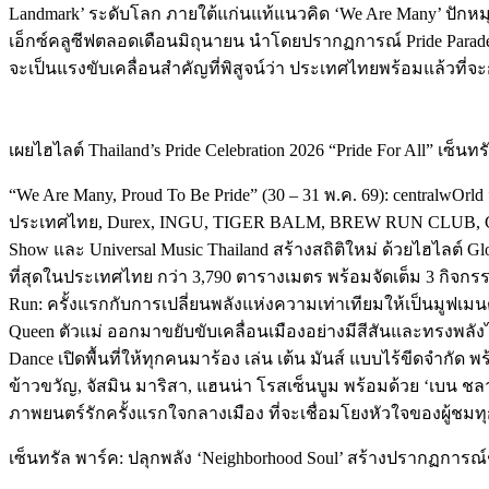
Landmark’ ระดับโลก ภายใต้แก่นแท้แนวคิด ‘We Are Many’ ปักหมุด
เอ็กซ์คลูซีฟตลอดเดือนมิถุนายน นำโดยปรากฏการณ์ Pride Parade
จะเป็นแรงขับเคลื่อนสำคัญที่พิสูจน์ว่า ประเทศไทยพร้อมแล้วที่จะ
เผยไฮไลต์ Thailand’s Pride Celebration 2026 “Pride For All” เซ็นทร
“We Are Many, Proud To Be Pride” (30 – 31 พ.ค. 69): centralwO
ประเทศไทย, Durex, INGU, TIGER BALM, BREW RUN CLUB, CENTRA
Show และ Universal Music Thailand สร้างสถิติใหม่ ด้วยไฮไลต์ G
ที่สุดในประเทศไทย กว่า 3,790 ตารางเมตร พร้อมจัดเต็ม 3 กิจกรรมไ
Run: ครั้งแรกกับการเปลี่ยนพลังแห่งความเท่าเทียมให้เป็นมูฟเม
Queen ตัวแม่ ออกมาขยับขับเคลื่อนเมืองอย่างมีสีสันและทรงพลังไ
Dance เปิดพื้นที่ให้ทุกคนมาร้อง เล่น เต้น มันส์ แบบไร้ขีดจำก
ข้าวขวัญ, จัสมิน มาริสา, แฮนน่า โรสเซ็นบูม พร้อมด้วย ‘เบน
ภาพยนตร์รักครั้งแรกใจกลางเมือง ที่จะเชื่อมโยงหัวใจของผู้ชมท
เซ็นทรัล พาร์ค: ปลุกพลัง ‘Neighborhood Soul’ สร้างปรากฏการณ