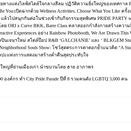
ยปลายทางแห่งไลฟ์สไตล์ใจกลางสีลม ปฏิวัติความยิ่งใหญ่ของเทศกาล Pr
Be You:เปิดฉากด้วย Wellness Activities, Choose What You Like ครั
 แล้วไปสนุกกันต่อในช่วงเช้ากับกิจกรรมสุดพิเศษ PRIDE PARTY wit
ย ORI x Curve BKK, Barre Class คลาสออกกำลังกายสร้างความยืดห
ractive Experiences อย่าง Rainbow Photobooth, We Are Drawn This 
ลปินเจนฯใหม่ สไตล์ป๊อป R&B ‘GALCHANIE’ และ ‘ BLKGEM Studio’, 
่’, Neighborhood Souls Show: โชว์สุดตระการตาตอกย้ำแนวคิด “A Sta
ิลปะแห่งการแสดงมาสร้างค่ำคืนสุดประทับใจ
de ยิ่งใหญ่ที่ย่านเมืองเก่า นำขบวนโดย ฮาย อาภาพร
100 องค์กร ทำ City Pride Parade ปีที่ 8 รวมคนดัง LGBTQ 3,000 คน