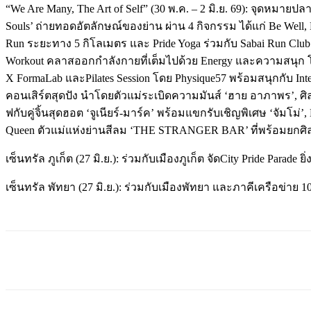
“We Are Many, The Art of Self” (30 พ.ค. – 2 มิ.ย. 69): จุดหมา
Souls’ ถ่ายทอดอัตลักษณ์ของย่าน ผ่าน 4 กิจกรรม ได้แก่ Be Well, 
Run ระยะทาง 5 กิโลเมตร และ Pride Yoga ร่วมกับ Sabai Run Club
Workout คลาสออกกำลังกายที่เต็มไปด้วย Energy และความสนุก โด
X FormaLab และPilates Session โดย Physique57 พร้อมสนุกกับ Inte
คอนเสิร์ตสุดปัง นำโดยตัวแม่ระเบิดความมันส์ ‘ฮาย อาภาพร’, ศิ
ฟกับคู่จิ้นสุดฮอต ‘จูเนียร์-มาร์ค’ พร้อมแขกรับเชิญพิเศษ ‘จัมโม
Queen ตัวแม่แห่งย่านสีลม ‘THE STRANGER BAR’ ที่พร้อมยกศ
เซ็นทรัล ภูเก็ต (27 มิ.ย.): ร่วมกับเมืองภูเก็ต จัดCity Pride Para
เซ็นทรัล พัทยา (27 มิ.ย.): ร่วมกับเมืองพัทยา และภาคีเครือข่าย 
แบ่งปัน