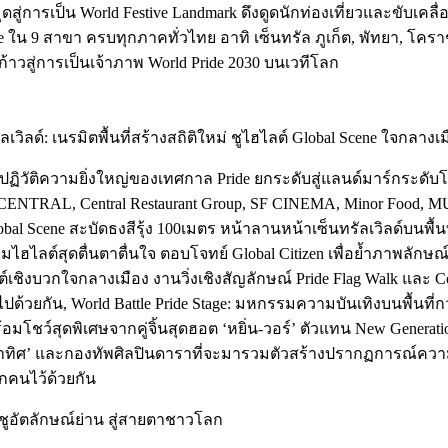
สู่การเป็น World Festive Landmark ดึงดูดนักท่องเที่ยวและขับเคล
 ใน 9 สาขา ครบทุกภาคทั่วไทย อาทิ เซ็นทรัล ภูเก็ต, พัทยา, โคร
ก้าวสู่การเป็นเจ้าภาพ World Pride 2030 บนเวทีโลก
ัลเวิลด์: เนรมิตพื้นที่สร้างสถิติใหม่ ชูไฮไลต์ Global Scene ใจกลางเ
rld ปฏิวัติความยิ่งใหญ่ของเทศกาล Pride ยกระดับสู่แลนด์มาร์กระด
L, Central Restaurant Group, SF CINEMA, Minor Food, MUSE by
lobal Scene สะบัดธงสีรุ้ง 100เมตร หน้าลานหน้าเซ็นทรัลเวิลด์บนพื้
ฮไลต์สุดตื่นตาตื่นใจ ตอบโจทย์ Global Citizen เพื่อย้ำภาพลักษณ์กา
นต์เชิงบวกใจกลางเมือง งานวิ่งเชิงสัญลักษณ์ Pride Flag Walk แล
ปด้วยกัน, World Battle Pride Stage: มหกรรมความบันเทิงบนพื้นที่
ัด พร้อมโชว์สุดพิเศษจากคู่จิ้นสุดฮอต ‘หยิ่น-วอร์’ ตัวแทน New Ge
 ชลาทิศ’ และกองทัพศิลปินดาราที่จะมารวมตัวสร้างปรากฏการณ์ควา
ุกคนไว้ด้วยกัน
์ชูอัตลักษณ์ย่าน สู่สายตาชาวโลก