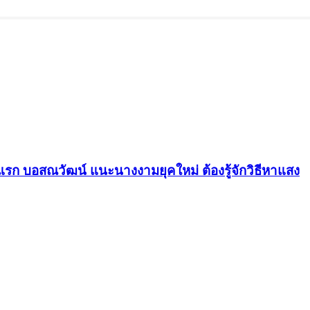
รก บอสณวัฒน์ แนะนางงามยุคใหม่ ต้องรู้จักวิธีหาแสง