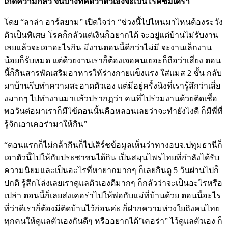
เกิดความกลัว จนบางทีคิดว่าตัวเองจะเป็นโรคซึมเศร้า
โดย “ลาล่า อาร์สยาม” เปิดใจว่า “ช่วงนี้ไปไหนมาไหนต้องระวัง
ตัวเป็นพิเศษ โรคก็กลัวแต่เงินก็อยากได้ จะอยู่แต่บ้านไม่รับงาน
เลยแล้วจะเอาอะไรกิน มีงานตอนนี้ดีกว่าไม่มี จะงานเล็กงาน
น้อยก็รับหมด แต่ด้วยงานเราก็ต้องเจอคนเยอะก็ถือว่าเสี่ยง ตอน
นี้ก็กินสารพัดเสริมอาหารให้ร่างกายแข็งแรง ใส่แมส 2 ชั้น กลับ
มาบ้านรีบทำความสะอาดตัวเอง แต่มีอยู่ครั้งนึงที่เรารู้สึกว่าเสี่ย
งมากๆ ไปทำงานมาแล้วปรากฏว่า คนที่ไปร่วมงานด้วยติดเชื้อ
พอวันต่อมาเราก็มีไข้ตอนนั้นคือหลอนเลยว่าจะทำยังไงดี ก็มีพี่ที่
รู้จักเอาเคอร่ามาให้กิน”
“ตอนแรกก็ไม่กล้ากินก็ไปเสิร์ชข้อมูลเห็นว่าทางอบจ.ปทุมธานีก็
เอาตัวนี้ไปให้กับประชาชนได้กิน เป็นสมุนไพรไทยที่กำลังได้รับ
ความนิยมและเป็นอะไรที่หายากมากๆ ก็เลยกินดู 5 วันผ่านไปก็
ปกติ รู้สึกโล่งเลยเราดูแลตัวเองดีมากๆ ก็กลัวว่าจะเป็นอะไรหรือ
เปล่า ตอนนี้ก็เลยส่งเคอร่าไปให้พ่อกับแม่ที่บ้านด้วย ตอนนี้อะไร
ที่ว่าดีเราก็ต้องมีติดบ้านไว้ก่อนค่ะ ก็ฝากความห่วงใยถึงคนไทย
ทุกคนให้ดูแลตัวเองกันดีๆ หรืออยากได้”เคอร่า” ไว้ดูแลตัวเอง ก็