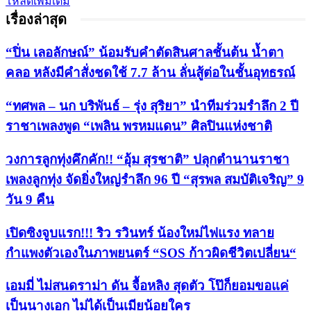
โหลดเพิ่มเติม
เรื่องล่าสุด
“ปิ่น เลอลักษณ์” น้อมรับคำตัดสินศาลชั้นต้น น้ำตา
คลอ หลังมีคำสั่งชดใช้ 7.7 ล้าน ลั่นสู้ต่อในชั้นอุทธรณ์
“ทศพล – นก บริพันธ์ – รุ่ง สุริยา” นำทีมร่วมรำลึก 2 ปี
ราชาเพลงพูด “เพลิน พรหมแดน” ศิลปินแห่งชาติ
วงการลูกทุ่งคึกคัก!! “อุ้ม สุรชาติ” ปลุกตำนานราชา
เพลงลูกทุ่ง จัดยิ่งใหญ่รำลึก 96 ปี “สุรพล สมบัติเจริญ” 9
วัน 9 คืน
เปิดซิงจูบแรก!!! ริว รวินทร์ น้องใหม่ไฟแรง ทลาย
กำแพงตัวเองในภาพยนตร์ “SOS ก้าวผิดชีวิตเปลี่ยน“
เอมมี่ ไม่สนดราม่า ดัน จื้อหลิง สุดตัว โป๊ก็ยอมขอแค่
เป็นนางเอก ไม่ได้เป็นเมียน้อยใคร