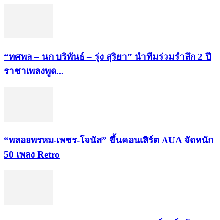
“ทศพล – นก บริพันธ์ – รุ่ง สุริยา” นำทีมร่วมรำลึก 2 ปี
ราชาเพลงพูด...
“พลอยพรหม-เพชร-โจนัส” ขึ้นคอนเสิร์ต AUA จัดหนัก
50 เพลง Retro