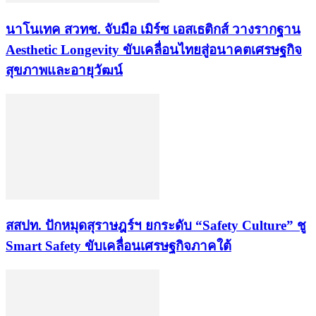
นาโนเทค สวทช. จับมือ เมิร์ซ เอสเธติกส์ วางรากฐาน
Aesthetic Longevity ขับเคลื่อนไทยสู่อนาคตเศรษฐกิจ
สุขภาพและอายุวัฒน์
สสปท. ปักหมุดสุราษฎร์ฯ ยกระดับ “Safety Culture” ชู
Smart Safety ขับเคลื่อนเศรษฐกิจภาคใต้