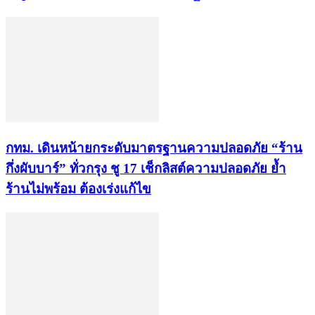
กทม. เดินหน้ายกระดับมาตรฐานความปลอดภัย “ร้าน
กึ่งผับบาร์” ทั่วกรุง ชู 17 เช็กลิสต์ความปลอดภัย ย้ำ
ร้านไม่พร้อม ต้องเร่งแก้ไข