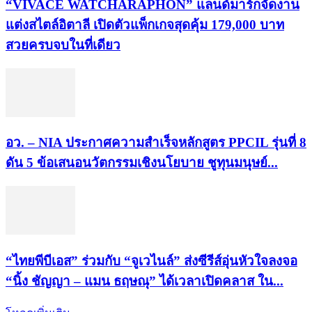
“VIVACE WATCHARAPHON” แลนด์มาร์กจัดงาน
แต่งสไตล์อิตาลี เปิดตัวแพ็กเกจสุดคุ้ม 179,000 บาท
สวยครบจบในที่เดียว
อว. – NIA ประกาศความสำเร็จหลักสูตร PPCIL รุ่นที่ 8
ดัน 5 ข้อเสนอนวัตกรรมเชิงนโยบาย ชูทุนมนุษย์...
“ไทยพีบีเอส” ร่วมกับ “จูเวไนล์” ส่งซีรีส์อุ่นหัวใจลงจอ
“นิ้ง ชัญญา – แมน ธฤษณุ” ได้เวลาเปิดคลาส ใน...