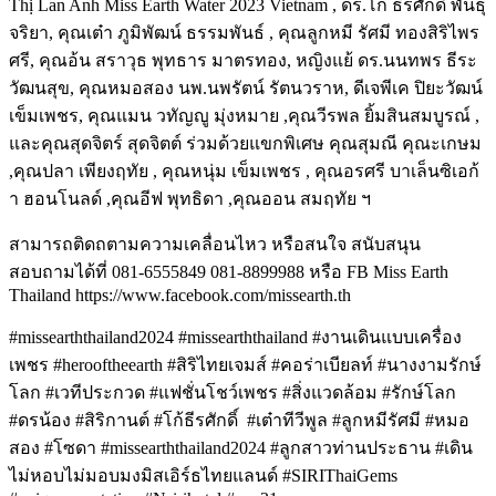
Thị Lan Anh Miss Earth Water 2023 Vietnam , ดร.โก้ ธีรศักดิ์ พันธุ
จริยา, คุณเต๋า ภูมิพัฒน์ ธรรมพันธ์ , คุณลูกหมี รัศมี ทองสิริไพร
ศรี, คุณอ้น สราวุธ พุทธาร มาตรทอง, หญิงแย้ ดร.นนทพร ธีระ
วัฒนสุข, คุณหมอสอง นพ.นพรัตน์ รัตนวราห, ดีเจพีเค ปิยะวัฒน์
เข็มเพชร, คุณแมน วทัญญู มุ่งหมาย ,คุณวีรพล ยิ้มสินสมบูรณ์ ,
และคุณสุดจิตร์ สุดจิตต์ ร่วมด้วยแขกพิเศษ คุณสุมณี คุณะเกษม
,คุณปลา เพียงฤทัย , คุณหนุ่ม เข็มเพชร , คุณอรศรี บาเล็นซิเอก้
า ฮอนโนลด์ ,คุณอีฟ พุทธิดา ,คุณออน สมฤทัย ฯ
สามารถติดถตามความเคลื่อนไหว หรือสนใจ สนับสนุน
สอบถามได้ที่ 081-6555849 081-8899988 หรือ FB Miss Earth
Thailand https://www.facebook.com/missearth.th
#missearththailand2024 #missearththailand #งานเดินแบบเครื่อง
เพชร #herooftheearth #สิริไทยเจมส์ #คอร่าเบียลท์ #นางงามรักษ์
โลก #เวทีประกวด #แฟชั่นโชว์เพชร #สิ่งแวดล้อม #รักษ์โลก
#ดรน้อง #สิริกานต์ #โก้ธีรศักดิ์
#เต๋าทีวีพูล #ลูกหมีรัศมี #หมอ
สอง #โซดา #missearththailand2024 #ลูกสาวท่านประธาน #เดิน
ไม่หอบไม่มอบมงมิสเอิร์ธไทยแลนด์ #SIRIThaiGems