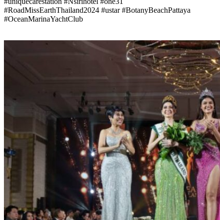
#uniquecarestation #Nsirihotel #one31
#RoadMissEarthThailand2024
#ustar #BotanyBeachPattaya
#OceanMarinaYachtClub