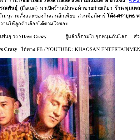
ด็ด ร้าน
Nom-Band Steak House
สเต็ก นมแบนด์
&
ยำแซ่บ
www
รรณพันธุ์
(มือเบส) มาเปิดร้านเป็นพ่อค้าขายก๋วยเตี๋ยว
ร้าน มุมเหล
ังมีเมนูตามสั่งและของกินเล่นอีกเพียบ ส่วนมือกีตาร์
โต้ง
-ศรายุทธ
หวานให้ลูกค้าเลือกได้ตามใจชอบ….
! แฟนๆ วง
7Days Crazy
รู้แล้วก็ตามไปอุดหนุนกันโลด ส่วนใครที
s Crazy
ได้ทาง FB / YOUTUBE : KHAOSAN ENTERTAINME