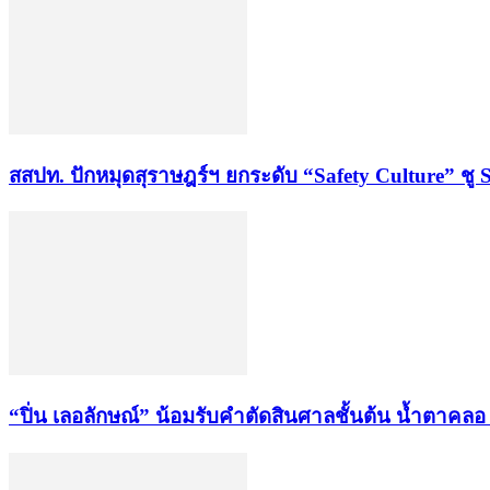
สสปท. ปักหมุดสุราษฎร์ฯ ยกระดับ “Safety Culture” ชู 
“ปิ่น เลอลักษณ์” น้อมรับคำตัดสินศาลชั้นต้น น้ำตาคลอ หล