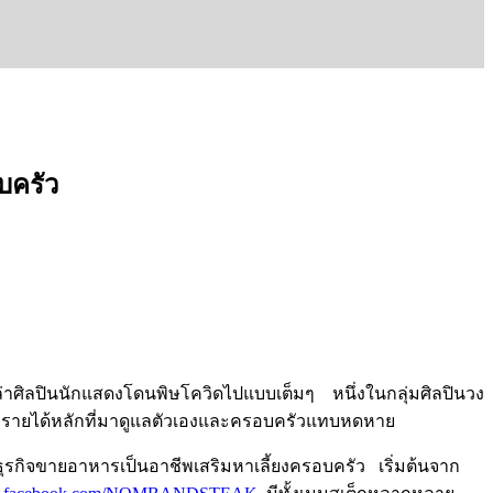
บครัว
ล่าศิลปินนักแสดงโดนพิษโควิดไปแบบเต็มๆ หนึ่งในกลุ่มศิลปินวง
ายได้หลักที่มาดูแลตัวเองและครอบครัวแทบหดหาย
ธุรกิจขายอาหารเป็นอาชีพเสริมหาเลี้ยงครอบครัว เริ่มต้นจาก