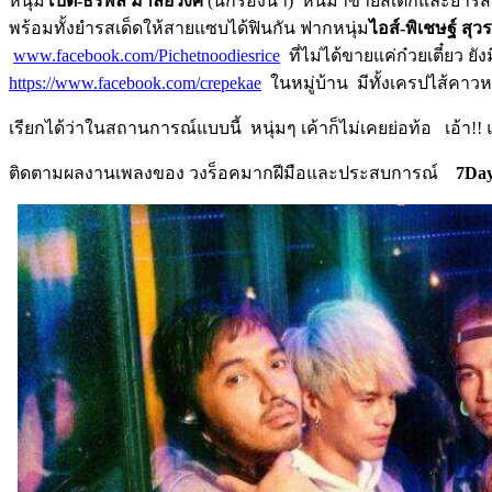
หนุ่ม
โบ๊ต-ธีรพล มาลัยวงศ์
(นักร้องนำ) หันมาขายสเต็กและยำรสเ
พร้อมทั้งยำรสเด็ดให้สายแซบได้ฟินกัน ฟากหนุ่ม
ไอส์
-พิเชษฐ์ สุว
www.facebook.com/Pichetnoodiesrice
ที่ไม่ได้ขายแค่ก๋วยเตี๋ยว ย
https://www.facebook.com/crepekae
ในหมู่บ้าน มีทั้งเครปไส้คาว
เรียกได้ว่าในสถานการณ์แบบนี้ หนุ่มๆ เค้าก็ไม่เคยย่อท้อ เอ้า!
ติดตามผลงานเพลงของ วงร็อคมากฝีมือและประสบการณ์
7Day