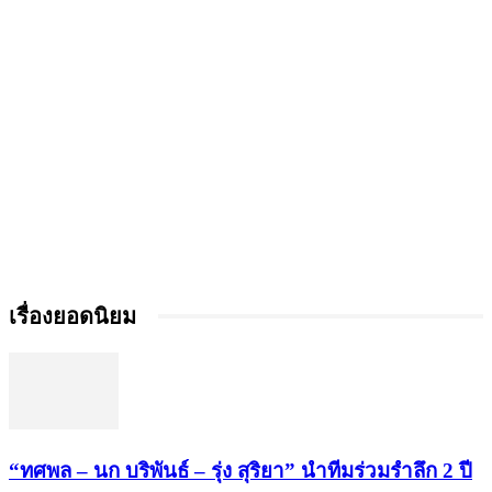
เรื่องยอดนิยม
“ทศพล – นก บริพันธ์ – รุ่ง สุริยา” นำทีมร่วมรำลึก 2 ปี