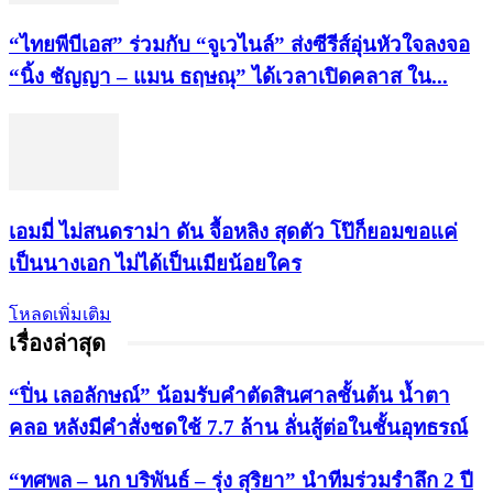
“ไทยพีบีเอส” ร่วมกับ “จูเวไนล์” ส่งซีรีส์อุ่นหัวใจลงจอ
“นิ้ง ชัญญา – แมน ธฤษณุ” ได้เวลาเปิดคลาส ใน...
เอมมี่ ไม่สนดราม่า ดัน จื้อหลิง สุดตัว โป๊ก็ยอมขอแค่
เป็นนางเอก ไม่ได้เป็นเมียน้อยใคร
โหลดเพิ่มเติม
เรื่องล่าสุด
“ปิ่น เลอลักษณ์” น้อมรับคำตัดสินศาลชั้นต้น น้ำตา
คลอ หลังมีคำสั่งชดใช้ 7.7 ล้าน ลั่นสู้ต่อในชั้นอุทธรณ์
“ทศพล – นก บริพันธ์ – รุ่ง สุริยา” นำทีมร่วมรำลึก 2 ปี