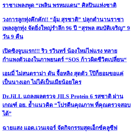
ราชาเพลงพูด “เพลิน พรหมแดน” ศิลปินแห่งชาติ
วงการลูกทุ่งคึกคัก!! “อุ้ม สุรชาติ” ปลุกตำนานราชา
เพลงลูกทุ่ง จัดยิ่งใหญ่รำลึก 96 ปี “สุรพล สมบัติเจริญ” 9
วัน 9 คืน
เปิดซิงจูบแรก!!! ริว รวินทร์ น้องใหม่ไฟแรง ทลาย
กำแพงตัวเองในภาพยนตร์ “SOS ก้าวผิดชีวิตเปลี่ยน“
เอมมี่ ไม่สนดราม่า ดัน จื้อหลิง สุดตัว โป๊ก็ยอมขอแค่
เป็นนางเอก ไม่ได้เป็นเมียน้อยใคร
Dr.JiLL แถลงผลตรวจ JILS Protein 6 รสชาติ ผ่าน
เกณฑ์ อย. ย้ำแนวคิด “โปรตีนคุณภาพ ที่คุณตรวจสอบ
ได้”
ฉายแสง แอด.เวนเจอร์ จัดกิจกรรมสุดเอ็กซ์คลูซีฟ