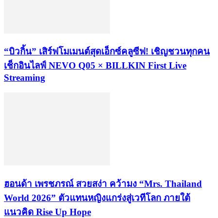
“บิวกิ้น” เสิร์ฟโมเมนต์สุดเอ็กซ์คลูซีฟ! เชิญชวนทุกคน
เช็กอินไลฟ์ NEVO Q05 × BILLKIN First Live
Streaming
ฮอนด้า เพรชภรณ์ สวยสง่า คว้ามง “Mrs. Thailand
World 2026” ตัวแทนหญิงแกร่งสู่เวทีโลก ภายใต้
แนวคิด Rise Up Hope