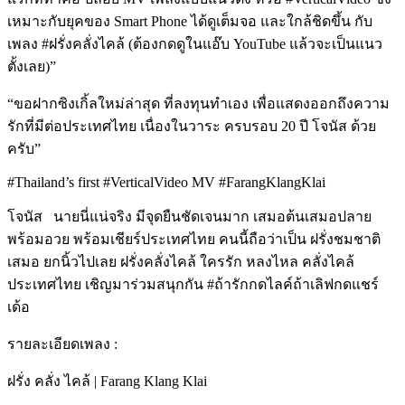
เหมาะกับยุคของ Smart Phone ได้ดูเต็มจอ และใกล้ชิดขึ้น กับ
เพลง #ฝรั่งคลั่งไคล้ (ต้องกดดูในแอ๊บ YouTube แล้วจะเป็นแนว
ตั้งเลย)”
“ขอฝากซิงเกิ้ลใหม่ล่าสุด ที่ลงทุนทำเอง เพื่อแสดงออกถึงความ
รักที่มีต่อประเทศไทย เนื่องในวาระ ครบรอบ 20 ปี โจนัส ด้วย
ครับ”
#Thailand’s first #VerticalVideo MV #FarangKlangKlai
โจนัส นายนี่แน่จริง มีจุดยืนชัดเจนมาก เสมอต้นเสมอปลาย
พร้อมอวย พร้อมเชียร์ประเทศไทย คนนี้ถือว่าเป็น ฝรั่งชมชาติ
เสมอ ยกนิ้วไปเลย ฝรั่งคลั่งไคล้ ใครรัก หลงไหล คลั่งไคล้
ประเทศไทย เชิญมาร่วมสนุกกัน #ถ้ารักกดไลค์ถ้าเลิฟกดแชร์
เด้อ
รายละเอียดเพลง :
ฝรั่ง คลั่ง ไคล้ | Farang Klang Klai