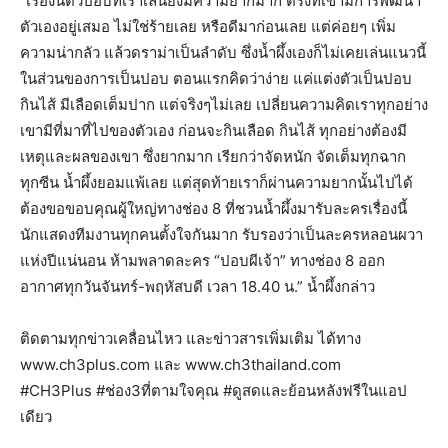
“เรื่องนี้ตัวปอบที่เราเล่นยิ่งมีความยากมาก ตรงที่เขามีการพัฒนา
ตัวเองอยู่เสมอ ไม่ใช่ร้ายเลย หรือดีมาก่อนเลย แต่ค่อยๆ เพิ่ม
ความน่ากลัว แล้วดราม่าเป็นลำดับ ซึ่งน้ำผึ้งเองก็ไม่เคยเล่นแนวนี้
ในส่วนของการเป็นปอบ ตอนแรกคิดว่าง่าย แค่แต่งตัวเป็นปอบ
กินไส้ มีเลือดเต็มปาก แต่จริงๆไม่เลย เปลี่ยนความคิดเราทุกอย่าง
เขามีที่มาที่ไปของตัวเอง ก่อนจะกินเลือด กินไส้ ทุกอย่างต้องมี
เหตุและผลของเขา ซึ่งยากมาก เรียกว่าจัดหนัก จัดเต็มทุกฉาก
ทุกซีน น้ำผึ้งยอมแพ้เลย แต่สุดท้ายเราก็ผ่านความยากนั้นไปได้
ต้องขอขอบคุณผู้ใหญ่ทางช่อง 8 ที่ชวนน้ำผึ้งมารับละครเรื่องนี้
นักแสดงทีมงานทุกคนตั้งใจกันมาก รับรองว่าเป็นละครหลอนผวา
แห่งปีแน่นอน ห้ามพลาดละคร “ปอบผีเจ้า” ทางช่อง 8 ออก
อากาศทุกวันจันทร์-พฤหัสบดี เวลา 18.40 น.” น้ำผึ้งกล่าว
ติดตามทุกข่าวเคลื่อนไหว และข่าวสารเพิ่มเติม ได้ทาง
www.ch3plus.com และ www.ch3thailand.com
#CH3Plus #ช่อง3ที่ตามใจคุณ #ดูสดและย้อนหลังฟรีในแอป
เดียว