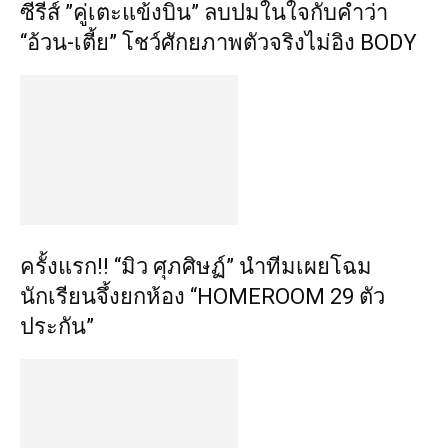
ซีรีส์ ”คู่เตะแข้งบิน” ลบปมในใจกับคำว่า
“อ้วน-เตี้ย” โชว์ศักยภาพตัวจริงไม่อิง BODY
ครั้งแรก!! “มิว ศุภศิษฏ์” นำทีมเผยโฉม
นักเรียนจึ้งยกห้อง “HOMEROOM 29 ตัว
ประกัน”