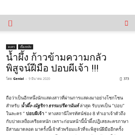
ละคร
เบื้องหลัง
น้ำผึ้ง ก้าวข้ามความกลัว
พิสูจน์ฝีมือ ปอบผีเจ้า !!!
โดย
Genial
-
9 มีนาคม 2020
373
ถือว่าเป็นอีกหนึ่งนักแสดงสาวที่ผ่านการแสดงมาอย่างโชกโชน
สำหรับ
น้ำผึ้ง-ณัฐริกา ธรรมปรีดานันท์
ล่าสุด รับบทเป็น “ปอบ”
ในละคร “
ปอบผีเจ้า
” ทางสถานีโทรทัศน์ช่อง 8 ทำเอาเจ้าตัวถึง
กับปาดเหงื่อเครียดหนัก เพราะก่อนหน้านี้น้ำผึ้งปฎิเสธละครภาษา
อีสานมาตลอด มาครั้งนี้เจ้าตัวพร้อมแล้วที่จะพิสูจน์ฝีมืออีกครั้ง