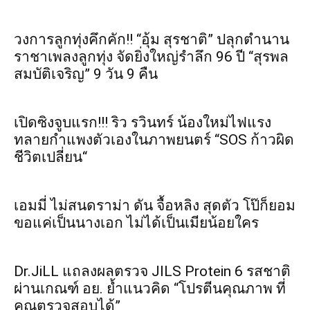
วงการลูกทุ่งคึกคัก!! “อุ้ม สุรชาติ” ปลุกตำนาน
ราชาเพลงลูกทุ่ง จัดยิ่งใหญ่รำลึก 96 ปี “สุรพล
สมบัติเจริญ” 9 วัน 9 คืน
เปิดซิงจูบแรก!!! ริว รวินทร์ น้องใหม่ไฟแรง
ทลายกำแพงตัวเองในภาพยนตร์ “SOS ก้าวผิด
ชีวิตเปลี่ยน“
เอมมี่ ไม่สนดราม่า ดัน จื้อหลิง สุดตัว โป๊ก็ยอม
ขอแค่เป็นนางเอก ไม่ได้เป็นเมียน้อยใคร
Dr.JiLL แถลงผลตรวจ JILS Protein 6 รสชาติ
ผ่านเกณฑ์ อย. ย้ำแนวคิด “โปรตีนคุณภาพ ที่
คุณตรวจสอบได้”