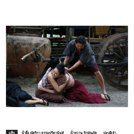
แท็ก
น้ำผึ้ง ณัฐริกา ธรรมปรีดานันท์
น้ำหวาน รักษ์ณภัค
ปอบผีเจ้า