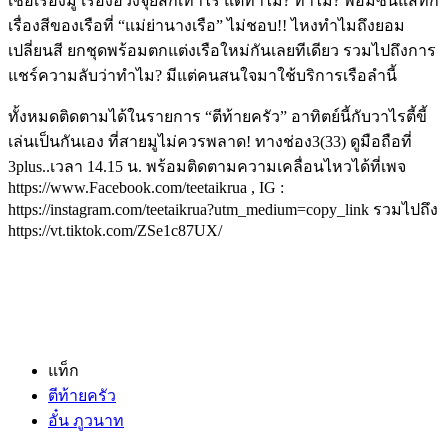
เชื่อเรื่องมู
เรื่องฮวงจุ้ยสักเท่าไร
แต่ทำไม๊
?
ทำไม
?
พอมีซินแสทัก
เรื่องสีของเรือที่
“
แม่ย่านางเรือ
”
ไม่ชอบ
!!
ไหงทำไมถึงยอม
เปลี่ยนสี
ยกชุดพร้อมตกแต่งเรือใหม่กันเลยทีเดียว
รวมไปถึงการ
แชร์ความลับว่าทำไม
?
มีแต่คนสนใจมาใช้บริการเรือลำนี้
ทั้งหมดติดตามได้ในรายการ
“
ตีท้ายครัว
”
อาทิตย์นี้กับวาไรตี้ขี้
เล่นเป็นกันเอง
ที่สายมูไม่ควรพลาด
!
ทางช่อง
3(33)
ดูมือถือที่
3plus..
เวลา
14.15
น
.
พร้อมติดตามความเคลื่อนไหวได้ที่เพจ
https://www.Facebook.com/teetaikrua , IG :
https://instagram.com/teetaikrua?utm_medium=copy_link
รวมไปถึง
https://vt.tiktok.com/ZSe1c87UX/
แท็ก
ตีท้ายครัว
อั๋น ภูวนาท