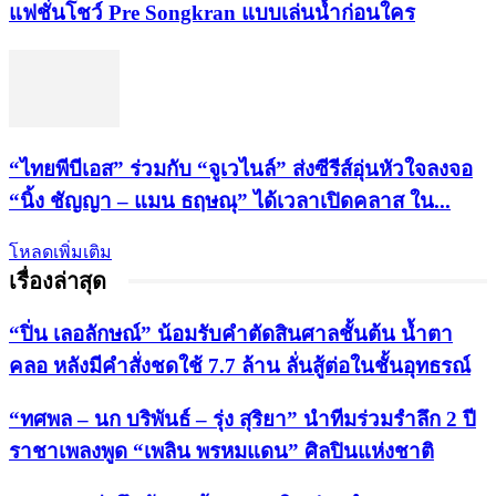
แฟชั่นโชว์ Pre Songkran แบบเล่นน้ำก่อนใคร
“ไทยพีบีเอส” ร่วมกับ “จูเวไนล์” ส่งซีรีส์อุ่นหัวใจลงจอ
“นิ้ง ชัญญา – แมน ธฤษณุ” ได้เวลาเปิดคลาส ใน...
โหลดเพิ่มเติม
เรื่องล่าสุด
“ปิ่น เลอลักษณ์” น้อมรับคำตัดสินศาลชั้นต้น น้ำตา
คลอ หลังมีคำสั่งชดใช้ 7.7 ล้าน ลั่นสู้ต่อในชั้นอุทธรณ์
“ทศพล – นก บริพันธ์ – รุ่ง สุริยา” นำทีมร่วมรำลึก 2 ปี
ราชาเพลงพูด “เพลิน พรหมแดน” ศิลปินแห่งชาติ