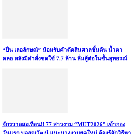
“ปิ่น เลอลักษณ์” น้อมรับคำตัดสินศาลชั้นต้น น้ำตา
คลอ หลังมีคำสั่งชดใช้ 7.7 ล้าน ลั่นสู้ต่อในชั้นอุทธรณ์
จักรวาลสะเทือน!! 77 สาวงาม “MUT2026” เข้ากอง
วันแรก บอสณวัฒน์ แนะนางงามยุคใหม่ ต้องรู้จักวิธีหา