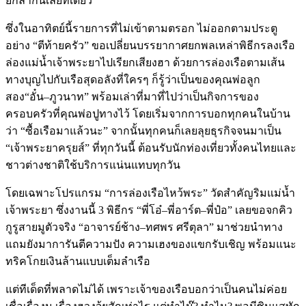
ยกลำกันเลยทีเดียว
ซึ่งในอาทิตย์นี้รายการที่ไม่เข้าตามตรอก
ไม่ออกตามประตู
อย่าง
“
ตีท้ายครัว
”
ขอเปลี่ยนบรรยากาศยกพลเหล่าพิธีกรลงเรือ
ล่องแม่น้ำเจ้าพระยาไปเรียกเสียงฮา
ด้วยการล่องเรือตามเส้น
ทางบุญไปกับเรือสุดอลังที่ใครๆ
ก็รู้ว่าเป็นของคุณพ่อลูก
สอง
“
อั๋น
–
ภูวนาท
”
พร้อมเล่าที่มาที่ไปว่าเป็นกิจการของ
ครอบครัวที่คุณพ่อปูทางไว้
โดยเริ่มจากการบอกทุกคนในบ้าน
ว่า
“
ซื้อเรือมาแล้วนะ
”
จากนั้นทุกคนก็เลยลุยธุรกิจจนมาเป็น
“
เจ้าพระยาครุยส์
”
ที่ทุกวันนี้
ต้อนรับนักท่องเที่ยวทั้งคนไทยและ
ชาวต่างชาติใช้บริการแน่นแทบทุกวัน
โดยเฉพาะโปรแกรม
“
การล่องเรือไหว้พระ
”
วัดสำคัญริมแม่น้ำ
เจ้าพระยา
ซึ่งงานนี้
3
พิธีกร
“
พี่โอ๋
–
พี่อาร์ต
–
พี่ป๋อ
”
เลยขอจกคิว
กูรูสายมูตัวจริง
“
อาจารย์ช้าง
–
ทศพร
ศรีตุลา
”
มาช่วยนำทาง
แถมยังมาการันตีความปัง
ความเฮงของแขกรับเชิญ
พร้อมแนะ
ทริคโกยเงินล้านแบบเต็มลำเรือ
แต่ทีเด็ดที่พลาดไม่ได้
เพราะเจ้าของเรือบอกว่าเป็นคนไม่ค่อย