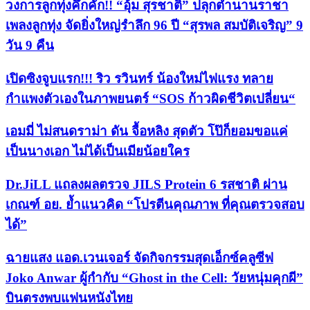
วงการลูกทุ่งคึกคัก!! “อุ้ม สุรชาติ” ปลุกตำนานราชา
เพลงลูกทุ่ง จัดยิ่งใหญ่รำลึก 96 ปี “สุรพล สมบัติเจริญ” 9
วัน 9 คืน
เปิดซิงจูบแรก!!! ริว รวินทร์ น้องใหม่ไฟแรง ทลาย
กำแพงตัวเองในภาพยนตร์ “SOS ก้าวผิดชีวิตเปลี่ยน“
เอมมี่ ไม่สนดราม่า ดัน จื้อหลิง สุดตัว โป๊ก็ยอมขอแค่
เป็นนางเอก ไม่ได้เป็นเมียน้อยใคร
Dr.JiLL แถลงผลตรวจ JILS Protein 6 รสชาติ ผ่าน
เกณฑ์ อย. ย้ำแนวคิด “โปรตีนคุณภาพ ที่คุณตรวจสอบ
ได้”
ฉายแสง แอด.เวนเจอร์ จัดกิจกรรมสุดเอ็กซ์คลูซีฟ
Joko Anwar ผู้กำกับ “Ghost in the Cell: วัยหนุ่มคุกผี”
บินตรงพบแฟนหนังไทย