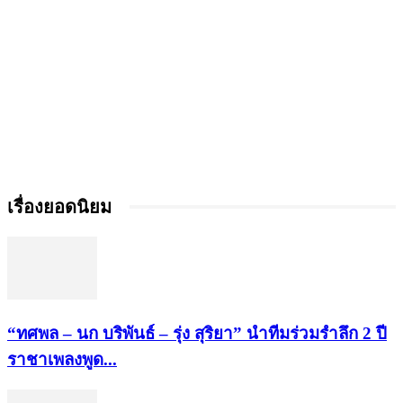
เรื่องยอดนิยม
“ทศพล – นก บริพันธ์ – รุ่ง สุริยา” นำทีมร่วมรำลึก 2 ปี
ราชาเพลงพูด...