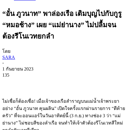
“อั๋น ภูวนาท” พาล่องเรือ เติมบุญไปกับกูรู
“หมอช้าง” เผย “แม่ย่านาง” ไม่ปลื้มจน
ต้องรีโนเวทยกลำ
โดย
SARA
-
1 กันยายน 2023
135
ไม่เชื่อก็ต้องเชื่อ
!
เมื่อเจ้าของเรือสำราญบนแม่น้ำเจ้าพระยา
อย่าง
“
อั๋น
ภูวนาท
คุนผลิน
”
เปิดใจครั้งแรกผ่านรายการ
“
ตีท้าย
ครัว
”
ที่จะออนแอร์ในวันอาทิตย์นี้
(3
ก
.
ย
.)
ทางช่อง
3
ว่า
“
แม่
ย่านาง
”
ไม่ชอบสีของลำเรือ
จนทำให้เจ้าตัวต้องรีโนเวทสีใหม่