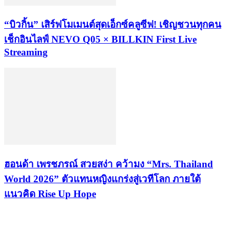
“บิวกิ้น” เสิร์ฟโมเมนต์สุดเอ็กซ์คลูซีฟ! เชิญชวนทุกคน
เช็กอินไลฟ์ NEVO Q05 × BILLKIN First Live
Streaming
ฮอนด้า เพรชภรณ์ สวยสง่า คว้ามง “Mrs. Thailand
World 2026” ตัวแทนหญิงแกร่งสู่เวทีโลก ภายใต้
แนวคิด Rise Up Hope