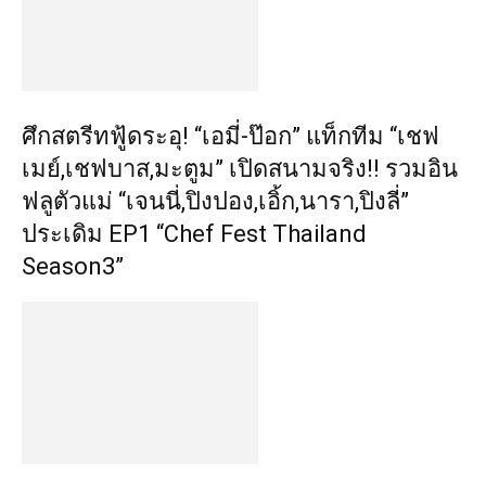
ศึกสตรีทฟู้ดระอุ! “เอมี่-ป๊อก” แท็กทีม “เชฟ
เมย์,เชฟบาส,มะตูม” เปิดสนามจริง!! รวมอิน
ฟลูตัวแม่ “เจนนี่,ปิงปอง,เอิ้ก,นารา,ปิงลี่”
ประเดิม EP1 “Chef Fest Thailand
Season3”