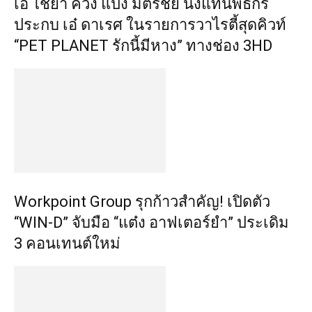
เอ ไชยา ควง แป้ง มิตรชัย นั่งแท่นพิธีกร
ประกบ เอ๋ ดาเรศ ในรายการวาไรตี้สุดคิวท์
“PET PLANET รักนี้มีหาง” ทางช่อง 3HD
Workpoint Group รุกก้าวสำคัญ! เปิดตัว
“WIN-D” จับมือ “แต๋ง อาฟเตอร์ยำ” ประเดิม
3 คอนเทนต์ใหม่