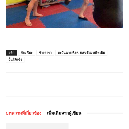
แท็ก
ก้อง ปิยะ
ซ้ายดารา
ตะวันฉาย พี.เค. แสนชัยมวยไทยยิม
ปั้นให้แข็ง
บทความที่เกี่ยวข้อง
เพิ่มเติมจากผู้เขียน