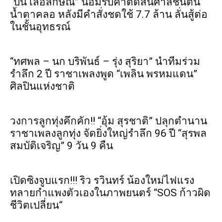
“ปิ่น เลอลักษณ์” น้อมรับคำตัดสินศาลชั้นต้น
น้ำตาคลอ หลังมีคำสั่งชดใช้ 7.7 ล้าน ลั่นสู้ต่อ
ในชั้นอุทธรณ์
“ทศพล – นก บริพันธ์ – รุ่ง สุริยา” นำทีมร่วม
รำลึก 2 ปี ราชาเพลงพูด “เพลิน พรหมแดน”
ศิลปินแห่งชาติ
วงการลูกทุ่งคึกคัก!! “อุ้ม สุรชาติ” ปลุกตำนาน
ราชาเพลงลูกทุ่ง จัดยิ่งใหญ่รำลึก 96 ปี “สุรพล
สมบัติเจริญ” 9 วัน 9 คืน
เปิดซิงจูบแรก!!! ริว รวินทร์ น้องใหม่ไฟแรง
ทลายกำแพงตัวเองในภาพยนตร์ “SOS ก้าวผิด
ชีวิตเปลี่ยน“