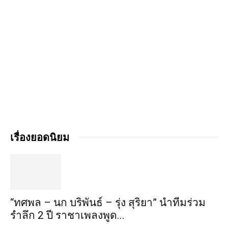
เรื่องยอดนิยม
“ทศพล – นก บริพันธ์ – รุ่ง สุริยา” นำทีมร่วม
รำลึก 2 ปี ราชาเพลงพูด...