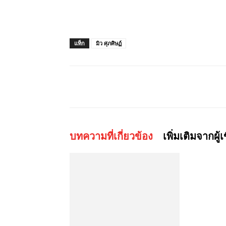
แท็ก
มิว ศุภศิษฏ์
แบ่งปัน
บทความที่เกี่ยวข้อง
เพิ่มเติมจากผู้