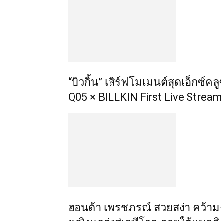
“บิวกิ้น” เสิร์ฟโมเมนต์สุดเอ็กซ์
Q05 × BILLKIN First Live Strea
ฮอนด้า เพรชภรณ์ สวยสง่า คว้าม