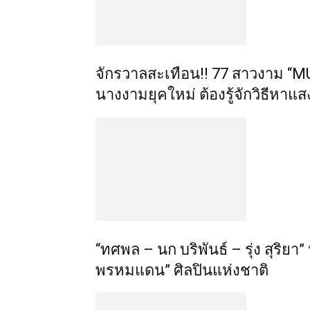
จักรวาลสะเทือน!! 77 สาวงาม “
นางงามยุคใหม่ ต้องรู้จักวิธีหาแส
“ทศพล – นก บริพันธ์ – รุ่ง สุริยา
พรหมแดน” ศิลปินแห่งชาติ