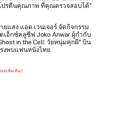
โปรตีนคุณภาพ ที่คุณตรวจสอบได้”
ายแสง แอด.เวนเจอร์ จัดกิจกรรม
ุดเอ็กซ์คลูซีฟ Joko Anwar ผู้กำกับ
Ghost in the Cell: วัยหนุ่มคุกผี” บิน
รงพบแฟนหนังไทย
ลดเพิ่มเติม