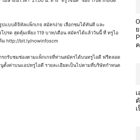
7
เมษายน
เวลา
21.00
น
.
ทาง
“
ทรูวิชั่นส์
”
ช่อง
True Inside
O
รูปแบบดิจิทัลแพ็กเกจ
สมัครง่าย
เลือกชมได้ทันที
และ
ย
ารโปรด
สุดคุ้มเพียง
119
บาท
/
เดือน
สมัครได้แล้ววันนี้
ที่
ทรูไอ
P
ติม
http://bit.ly/nowinfoscm
ค
รถรับชมช่องตามแพ็กเกจที่ท่านสมัครได้บนทรูไอดี
ฟรีตลอด
มนูตั้งค่าบนแอปทรูไอดี
รายละเอียดเป็นไปตามที่บริษัทกำหนด
เ
ต
เ