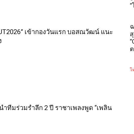
“
ฉ
MUT2026” เข้ากองวันแรก บอสณวัฒน์ แนะ
ส
ง
“
ต
โห
” นำทีมร่วมรำลึก 2 ปี ราชาเพลงพูด “เพลิน