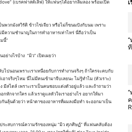
เ
love” (
เบรคฟาสต์เลิฟ
)
ให้แฟนๆได้อยากลิ้มลอง
พร้อมเปิด
็นพวกมังสวิรัติ
ข้าวไข่เจียว
หรือไม่ก็ขนมปังกับนม
เพราะ
ไม่มีความชำนาญในการทำอาหารเท่าไหร่
นี่ถือว่าเป็น
“
มนี้
”
ท
็นอย่างไรบ้าง
“
มิว
”
เปิดเผยว่า
ลับไปนอนเพราะเราเหนื่อยกับการทำงานจริงๆ
ถ้าใครจะคบกับ
่เอาจริงๆไหม
นี่ไม่มีคนเข้ามาจีบเลยนะ
ไม่รู้ทำไม
(
หัวเราะ
)
่ง
มีสไตล์
เพราะเราเป็นคนชอบแต่งตัวอยู่แล้ว
และถ้าถามว่า
“
ว่าอกหักจากใคร
แล้วเราดูแลหัวใจเราอย่างไร
อยากให้มา
ค
กันลุ้นด้วยว่า
หน้าตาของอาหารที่ผมลงมือทำ
จะออกมาเป็น
R
ประสบการณ์ความรักของหนุ่ม
“
มิว
ศุภศิษฏ์
”
ที่แฟนคลับต้อง