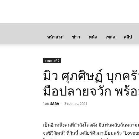
หน้าแรก
ข่าว
หนัง
เพลง
คลิป
รายการทีวี
มิว ศุภศิษฏ์ บุกคร
มือปลายจวัก พร้อม
โดย
SARA
-
3 เมษายน 2021
เป็นอีกหนึ่งคนที่กำลังโด่งดัง
มีแฟนคลับล้นหลา
จงชีวีวัฒน์
”
ที่วันนี้
เคลียร์คิวมาเยี่ยมครัว
“Loveta