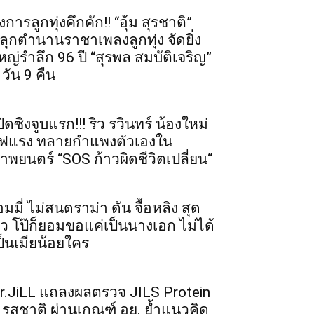
งการลูกทุ่งคึกคัก!! “อุ้ม สุรชาติ”
ลุกตำนานราชาเพลงลูกทุ่ง จัดยิ่ง
หญ่รำลึก 96 ปี “สุรพล สมบัติเจริญ”
 วัน 9 คืน
ปิดซิงจูบแรก!!! ริว รวินทร์ น้องใหม่
ฟแรง ทลายกำแพงตัวเองใน
าพยนตร์ “SOS ก้าวผิดชีวิตเปลี่ยน“
อมมี่ ไม่สนดราม่า ดัน จื้อหลิง สุด
ัว โป๊ก็ยอมขอแค่เป็นนางเอก ไม่ได้
ป็นเมียน้อยใคร
r.JiLL แถลงผลตรวจ JILS Protein
 รสชาติ ผ่านเกณฑ์ อย. ย้ำแนวคิด