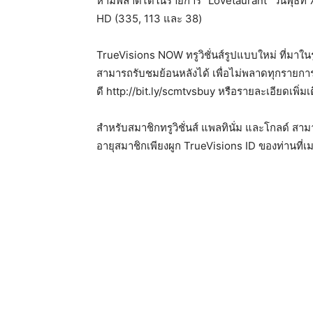
ห้ามพลาด
ได้ในรายการ
“Lovetaurant”
วันพุธที่
HD (335, 113
และ
38)
TrueVisions NOW
ทรูวิชั่นส์รูปแบบใหม่
ที่มาใน
สามารถรับชมย้อนหลังได้
เพื่อไม่พลาดทุกรายก
ดี
http://bit.ly/scmtvsbuy
หรือรายละเอียดเพิ่มเ
สำหรับสมาชิกทรูวิชั่นส์
แพลทินั่ม
และโกลด์
สามา
อายุสมาชิก
เพียงผูก
TrueVisions ID
ของท่านที่เ