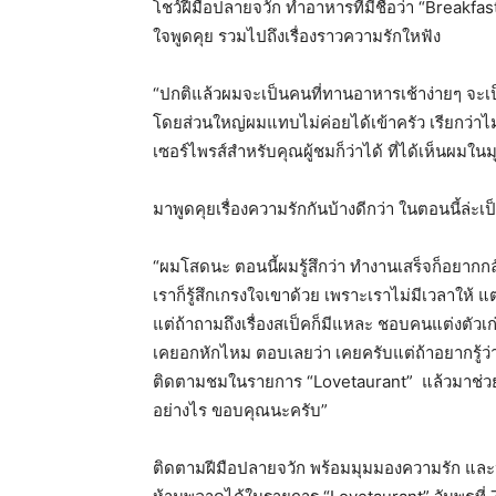
โชว์ฝีมือปลายจวัก
ทำอาหารที่มีชื่อว่า
“Breakfast
ใจพูดคุย
รวมไปถึงเรื่องราวความรักใหฟัง
“
ปกติแล้วผมจะเป็นคนที่ทานอาหารเช้าง่ายๆ
จะเป
โดยส่วนใหญ่
ผมแทบไม่ค่อยได้เข้าครัว
เรียกว่า
เซอร์ไพรส์สำหรับคุณผู้ชมก็ว่าได้
ที่ได้เห็นผมในมุ
มาพูดคุยเรื่องความรักกันบ้างดีกว่า
ในตอนนี้ล่ะเป
“
ผมโสดนะ
ตอนนี้ผมรู้สึกว่า
ทำงานเสร็จก็อยากก
เราก็รู้สึกเกรงใจเขาด้วย
เพราะเราไม่มีเวลาให้
แต
แต่ถ้าถามถึงเรื่องสเป็ค
ก็มีแหละ
ชอบคนแต่งตัวเก
เคยอกหักไหม
ตอบเลยว่า
เคยครับ
แต่ถ้าอยากรู้
ติดตามชมในรายการ
“Lovetaurant”
แล้วมาช่วย
อย่างไร
ขอบคุณนะครับ
”
ติดตามฝีมือปลายจวัก
พร้อมมุมมองความรัก
และ