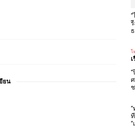
“
ร
ธ
โห
เ
“
ศ
เขียน
ช
“
ท
“