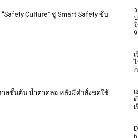
ว
“Safety Culture” ชู Smart Safety ขับ
ป
ใ
9
เ
ไ
ภ
เ
ศาลชั้นต้น น้ำตาคลอ หลังมีคำสั่งชดใช้
ต
เ
D
6