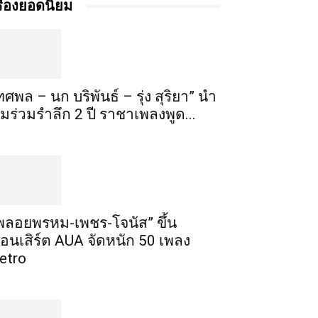
รื่องยอดนิยม
ทศพล – นก บริพันธ์ – รุ่ง สุริยา” นำ
ีมร่วมรำลึก 2 ปี ราชาเพลงพูด...
พลอยพรหม-เพชร-โจนัส” ขึ้น
อนเสิร์ต AUA จัดหนัก 50 เพลง
etro