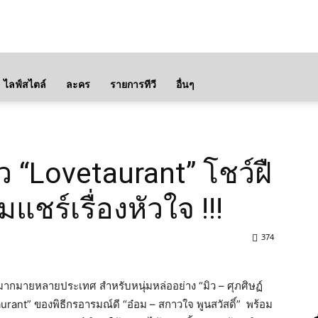
ไลฟ์สไตล์
ละคร
รายการทีวี
อื่นๆ
ัว “Lovetaurant” โชว์ฝื
แชร์เรื่องหัวใจ !!!
374
มมากมายหลายประเทศ
สำหรับหนุ่มหล่ออย่าง
“
มิว
–
ศุภศิษฏ์
urant”
ของพิธีกรอารมณ์ดี
“
อ๋อม
–
สกาวใจ
พูนสวัสดิ์
”
พร้อม