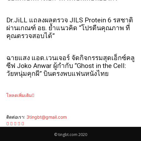
Dr.JiLL แถลงผลตรวจ JILS Protein 6 รสชาติ
ผ่านเกณฑ์ อย. ย้ำแนวคิด “โปรตีนคุณภาพ ที่
คุณตรวจสอบได้”
ฉายแสง แอด.เวนเจอร์ จัดกิจกรรมสุดเอ็กซ์คลู
ซีฟ Joko Anwar ผู้กำกับ “Ghost in the Cell:
วัยหนุ่มคุกผี” บินตรงพบแฟนหนังไทย
โหลดเพิ่มเติม
ติดต่อเรา:
3tingbt@gmail.com
© tingbt.com 2020