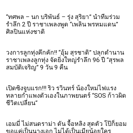
“ทศพล – นก บริพันธ์ – รุ่ง สุริยา” นำทีมร่วม
รำลึก 2 ปี ราชาเพลงพูด “เพลิน พรหมแดน”
ศิลปินแห่งชาติ
วงการลูกทุ่งคึกคัก!! “อุ้ม สุรชาติ” ปลุกตำนาน
ราชาเพลงลูกทุ่ง จัดยิ่งใหญ่รำลึก 96 ปี “สุรพล
สมบัติเจริญ” 9 วัน 9 คืน
เปิดซิงจูบแรก!!! ริว รวินทร์ น้องใหม่ไฟแรง
ทลายกำแพงตัวเองในภาพยนตร์ “SOS ก้าวผิด
ชีวิตเปลี่ยน“
เอมมี่ ไม่สนดราม่า ดัน จื้อหลิง สุดตัว โป๊ก็ยอม
ขอแค่เป็นนางเอก ไม่ได้เป็นเมียน้อยใคร