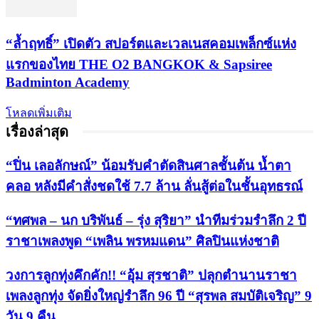
“ล้ำฤทธิ์” เปิดตัว สปอร์ตและเวลเนสคอมเพล็กซ์แห่ง
แรกของไทย THE O2 BANGKOK & Sapsiree
Badminton Academy
โหลดเพิ่มเติม
เรื่องล่าสุด
“ปิ่น เลอลักษณ์” น้อมรับคำตัดสินศาลชั้นต้น น้ำตา
คลอ หลังมีคำสั่งชดใช้ 7.7 ล้าน ลั่นสู้ต่อในชั้นอุทธรณ์
“ทศพล – นก บริพันธ์ – รุ่ง สุริยา” นำทีมร่วมรำลึก 2 ปี
ราชาเพลงพูด “เพลิน พรหมแดน” ศิลปินแห่งชาติ
วงการลูกทุ่งคึกคัก!! “อุ้ม สุรชาติ” ปลุกตำนานราชา
เพลงลูกทุ่ง จัดยิ่งใหญ่รำลึก 96 ปี “สุรพล สมบัติเจริญ” 9
วัน 9 คืน