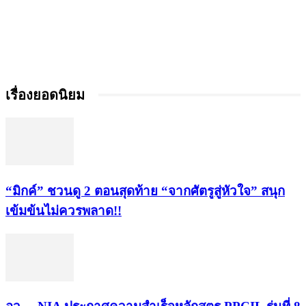
เรื่องยอดนิยม
“มิกค์” ชวนดู 2 ตอนสุดท้าย “จากศัตรูสู่หัวใจ” สนุก
เข้มข้นไม่ควรพลาด!!