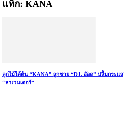
แท็ก: KANA
ลูกไม้ใต้ต้น “KANA” ลูกชาย “DJ. อ๊อด” ปลื้มกระแส
“ลาเวนเดอร์”