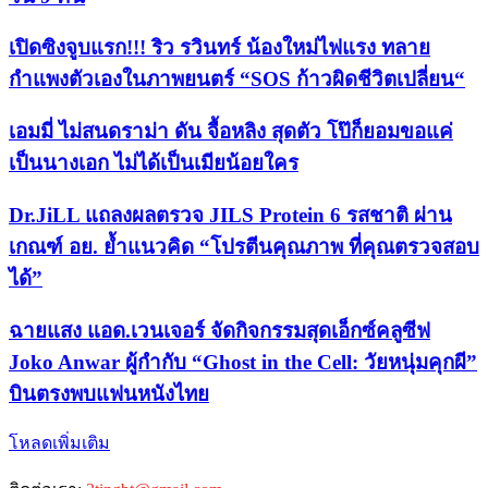
เปิดซิงจูบแรก!!! ริว รวินทร์ น้องใหม่ไฟแรง ทลาย
กำแพงตัวเองในภาพยนตร์ “SOS ก้าวผิดชีวิตเปลี่ยน“
เอมมี่ ไม่สนดราม่า ดัน จื้อหลิง สุดตัว โป๊ก็ยอมขอแค่
เป็นนางเอก ไม่ได้เป็นเมียน้อยใคร
Dr.JiLL แถลงผลตรวจ JILS Protein 6 รสชาติ ผ่าน
เกณฑ์ อย. ย้ำแนวคิด “โปรตีนคุณภาพ ที่คุณตรวจสอบ
ได้”
ฉายแสง แอด.เวนเจอร์ จัดกิจกรรมสุดเอ็กซ์คลูซีฟ
Joko Anwar ผู้กำกับ “Ghost in the Cell: วัยหนุ่มคุกผี”
บินตรงพบแฟนหนังไทย
โหลดเพิ่มเติม