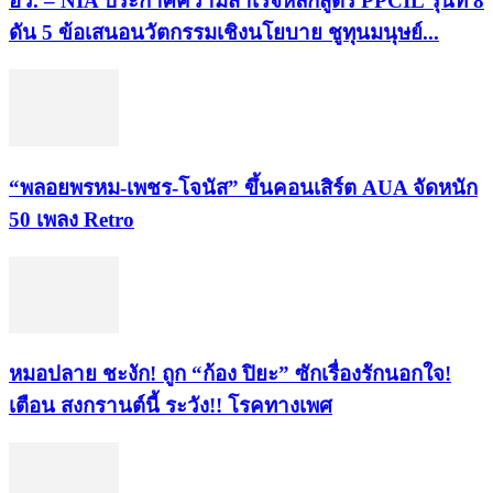
อว. – NIA ประกาศความสำเร็จหลักสูตร PPCIL รุ่นที่ 8
ดัน 5 ข้อเสนอนวัตกรรมเชิงนโยบาย ชูทุนมนุษย์...
“พลอยพรหม-เพชร-โจนัส” ขึ้นคอนเสิร์ต AUA จัดหนัก
50 เพลง Retro
หมอปลาย ชะงัก! ถูก “ก้อง ปิยะ” ซักเรื่องรักนอกใจ!
เตือน สงกรานต์นี้ ระวัง!! โรคทางเพศ