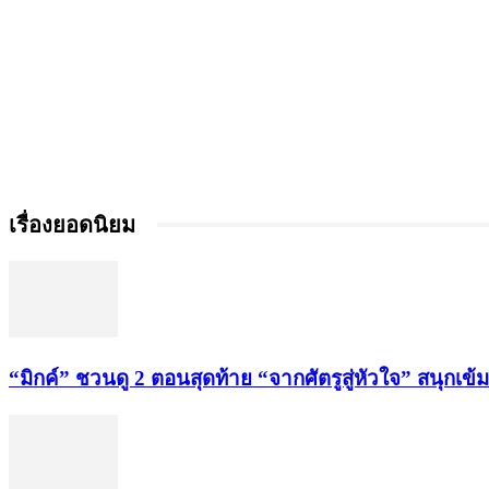
เรื่องยอดนิยม
“มิกค์” ชวนดู 2 ตอนสุดท้าย “จากศัตรูสู่หัวใจ” สนุกเข