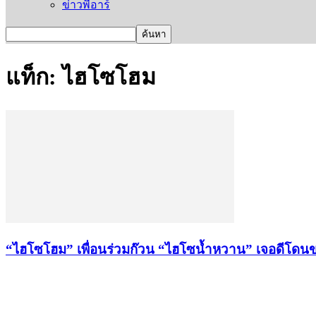
ข่าวพีอาร์
แท็ก: ไฮโซโฮม
“ไฮโซโฮม” เพื่อนร่วมก๊วน “ไฮโซน้ำหวาน” เจอดีโดนขโม