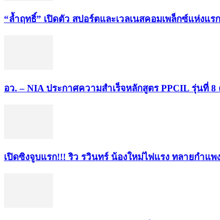
“ล้ำฤทธิ์” เปิดตัว สปอร์ตและเวลเนสคอมเพล็กซ์แห
อว. – NIA ประกาศความสำเร็จหลักสูตร PPCIL รุ่นที่ 8 
เปิดซิงจูบแรก!!! ริว รวินทร์ น้องใหม่ไฟแรง ทลายกำแพ