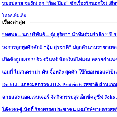
หมอปลาย ชะงัก! ถูก “ก้อง ปิยะ” ซักเรื่องรักนอกใจ! เตื
โหลดเพิ่มเติม
เรื่องล่าสุด
“ทศพล – นก บริพันธ์ – รุ่ง สุริยา” นำทีมร่วมรำลึก 2 
วงการลูกทุ่งคึกคัก!! “อุ้ม สุรชาติ” ปลุกตำนานราชาเพลงลู
เปิดซิงจูบแรก!!! ริว รวินทร์ น้องใหม่ไฟแรง ทลายกำแพ
เอมมี่ ไม่สนดราม่า ดัน จื้อหลิง สุดตัว โป๊ก็ยอมขอแค่เป
Dr.JiLL แถลงผลตรวจ JILS Protein 6 รสชาติ ผ่านเกณ
ฉายแสง แอด.เวนเจอร์ จัดกิจกรรมสุดเอ็กซ์คลูซีฟ Joko 
​โค้ชเชษฐ์-นัตตี้ ร้องพรรคประชาชน แฉยักษ์ขายตรงสหร