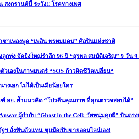
อน สงกรานต์นี้ ระวัง!! โรคทางเพศ
ปี ราชาเพลงพูด “เพลิน พรหมแดน” ศิลปินแห่งชาติ
กทุ่ง จัดยิ่งใหญ่รำลึก 96 ปี “สุรพล สมบัติเจริญ” 9 วัน 9
งตัวเองในภาพยนตร์ “SOS ก้าวผิดชีวิตเปลี่ยน“
็นนางเอก ไม่ได้เป็นเมียน้อยใคร
ฑ์ อย. ย้ำแนวคิด “โปรตีนคุณภาพ ที่คุณตรวจสอบได้”
Anwar ผู้กำกับ “Ghost in the Cell: วัยหนุ่มคุกผี” บิน
ัฐฯ สั่งฟันตัวแทน-ชุบมือเปิบขายออนไลน์เอง!