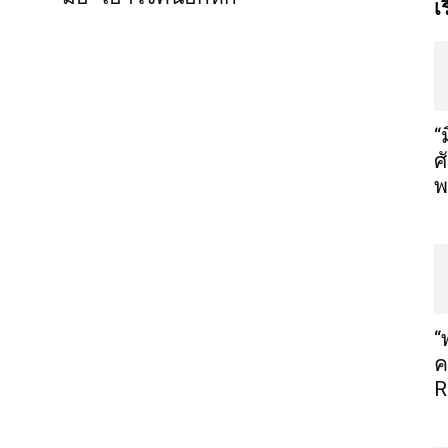
เ
“
ศ
พ
“
ค
R