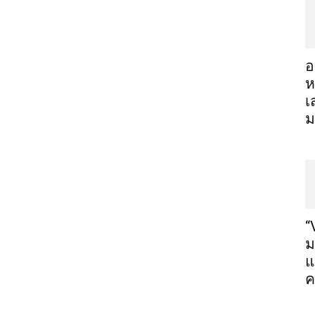
อ
ห
เ
ม
“
ม
แ
ค