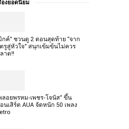
รื่องยอดนิยม
มิกค์” ชวนดู 2 ตอนสุดท้าย “จาก
ัตรูสู่หัวใจ” สนุกเข้มข้นไม่ควร
ลาด!!
พลอยพรหม-เพชร-โจนัส” ขึ้น
อนเสิร์ต AUA จัดหนัก 50 เพลง
etro