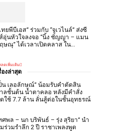
ไทยพีบีเอส” ร่วมกับ “จูเวไนล์” ส่งซี
ีส์อุ่นหัวใจลงจอ “นิ้ง ชัญญา – แมน
ฤษณุ” ได้เวลาเปิดคลาส ใน...
ลดเพิ่มเติม
รื่องล่าสุด
ปิ่น เลอลักษณ์” น้อมรับคำตัดสิน
าลชั้นต้น น้ำตาคลอ หลังมีคำสั่ง
ดใช้ 7.7 ล้าน ลั่นสู้ต่อในชั้นอุทธรณ์
ทศพล – นก บริพันธ์ – รุ่ง สุริยา” นำ
ีมร่วมรำลึก 2 ปี ราชาเพลงพูด