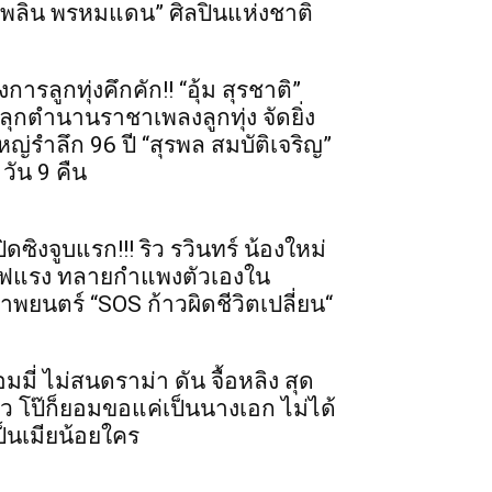
เพลิน พรหมแดน” ศิลปินแห่งชาติ
งการลูกทุ่งคึกคัก!! “อุ้ม สุรชาติ”
ลุกตำนานราชาเพลงลูกทุ่ง จัดยิ่ง
หญ่รำลึก 96 ปี “สุรพล สมบัติเจริญ”
 วัน 9 คืน
ปิดซิงจูบแรก!!! ริว รวินทร์ น้องใหม่
ฟแรง ทลายกำแพงตัวเองใน
าพยนตร์ “SOS ก้าวผิดชีวิตเปลี่ยน“
อมมี่ ไม่สนดราม่า ดัน จื้อหลิง สุด
ัว โป๊ก็ยอมขอแค่เป็นนางเอก ไม่ได้
ป็นเมียน้อยใคร