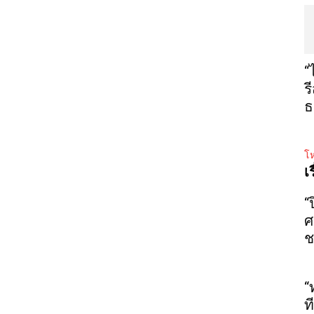
“
ร
ธ
โห
เ
“
ศ
ช
“
ท