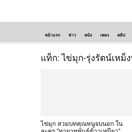
หน้าแรก
ข่าว
หนัง
เพลง
คลิป
แท็ก: ไข่มุก-รุ่งรัตน์เหม
ไข่มุก สวมบทคุณหนูจบนอก ใน
ละคร “ทายาทพันธุ์ข้าวเหนียว”