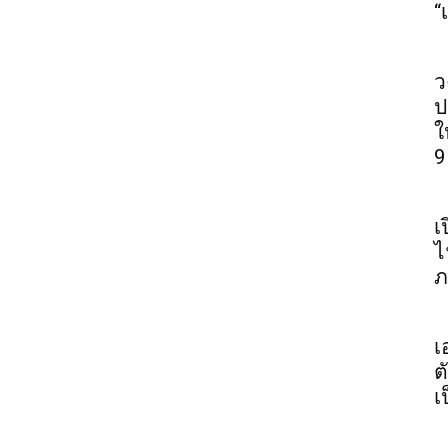
“
ว
ป
ใ
9
เ
ไ
ภ
เ
ต
เ