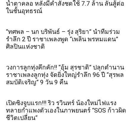
น้ำตาคลอ หลังมีคำสั่งชดใช้ 7.7 ล้าน ลั่นสู้ต่อ
ในชั้นอุทธรณ์
“ทศพล – นก บริพันธ์ – รุ่ง สุริยา” นำทีมร่วม
รำลึก 2 ปี ราชาเพลงพูด “เพลิน พรหมแดน”
ศิลปินแห่งชาติ
วงการลูกทุ่งคึกคัก!! “อุ้ม สุรชาติ” ปลุกตำนาน
ราชาเพลงลูกทุ่ง จัดยิ่งใหญ่รำลึก 96 ปี “สุรพล
สมบัติเจริญ” 9 วัน 9 คืน
เปิดซิงจูบแรก!!! ริว รวินทร์ น้องใหม่ไฟแรง
ทลายกำแพงตัวเองในภาพยนตร์ “SOS ก้าวผิด
ชีวิตเปลี่ยน“