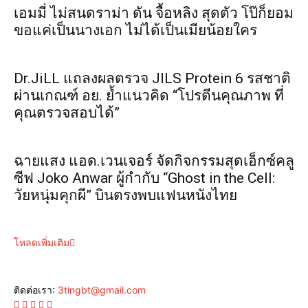
เอมมี่ ไม่สนดราม่า ดัน จื้อหลิง สุดตัว โป๊ก็ยอม
ขอแค่เป็นนางเอก ไม่ได้เป็นเมียน้อยใคร
Dr.JiLL แถลงผลตรวจ JILS Protein 6 รสชาติ
ผ่านเกณฑ์ อย. ย้ำแนวคิด “โปรตีนคุณภาพ ที่
คุณตรวจสอบได้”
ฉายแสง แอด.เวนเจอร์ จัดกิจกรรมสุดเอ็กซ์คลู
ซีฟ Joko Anwar ผู้กำกับ “Ghost in the Cell:
วัยหนุ่มคุกผี” บินตรงพบแฟนหนังไทย
โหลดเพิ่มเติม
ติดต่อเรา:
3tingbt@gmail.com