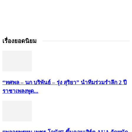
เรื่องยอดนิยม
“ทศพล – นก บริพันธ์ – รุ่ง สุริยา” นำทีมร่วมรำลึก 2 ปี
ราชาเพลงพูด...