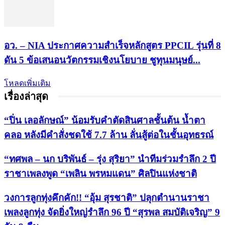
อว. – NIA ประกาศความสำเร็จหลักสูตร PPCIL รุ่นที่ 8
ดัน 5 ข้อเสนอนวัตกรรมเชิงนโยบาย ชูทุนมนุษย์...
โหลดเพิ่มเติม
เรื่องล่าสุด
“ปิ่น เลอลักษณ์” น้อมรับคำตัดสินศาลชั้นต้น น้ำตา
คลอ หลังมีคำสั่งชดใช้ 7.7 ล้าน ลั่นสู้ต่อในชั้นอุทธรณ์
“ทศพล – นก บริพันธ์ – รุ่ง สุริยา” นำทีมร่วมรำลึก 2 ปี
ราชาเพลงพูด “เพลิน พรหมแดน” ศิลปินแห่งชาติ
วงการลูกทุ่งคึกคัก!! “อุ้ม สุรชาติ” ปลุกตำนานราชา
เพลงลูกทุ่ง จัดยิ่งใหญ่รำลึก 96 ปี “สุรพล สมบัติเจริญ” 9