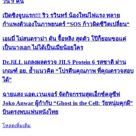
วัน 9 คืน
เปิดซิงจูบแรก!!! ริว รวินทร์ น้องใหม่ไฟแรง ทลาย
กำแพงตัวเองในภาพยนตร์ “SOS ก้าวผิดชีวิตเปลี่ยน“
เอมมี่ ไม่สนดราม่า ดัน จื้อหลิง สุดตัว โป๊ก็ยอมขอแค่
เป็นนางเอก ไม่ได้เป็นเมียน้อยใคร
Dr.JiLL แถลงผลตรวจ JILS Protein 6 รสชาติ ผ่าน
เกณฑ์ อย. ย้ำแนวคิด “โปรตีนคุณภาพ ที่คุณตรวจสอบ
ได้”
ฉายแสง แอด.เวนเจอร์ จัดกิจกรรมสุดเอ็กซ์คลูซีฟ
Joko Anwar ผู้กำกับ “Ghost in the Cell: วัยหนุ่มคุกผี”
บินตรงพบแฟนหนังไทย
โหลดเพิ่มเติม