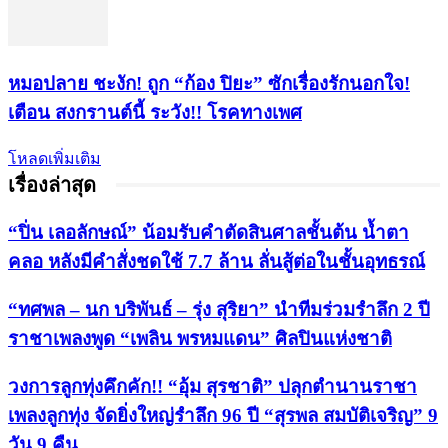
หมอปลาย ชะงัก! ถูก “ก้อง ปิยะ” ซักเรื่องรักนอกใจ!
เตือน สงกรานต์นี้ ระวัง!! โรคทางเพศ
โหลดเพิ่มเติม
เรื่องล่าสุด
“ปิ่น เลอลักษณ์” น้อมรับคำตัดสินศาลชั้นต้น น้ำตา
คลอ หลังมีคำสั่งชดใช้ 7.7 ล้าน ลั่นสู้ต่อในชั้นอุทธรณ์
“ทศพล – นก บริพันธ์ – รุ่ง สุริยา” นำทีมร่วมรำลึก 2 ปี
ราชาเพลงพูด “เพลิน พรหมแดน” ศิลปินแห่งชาติ
วงการลูกทุ่งคึกคัก!! “อุ้ม สุรชาติ” ปลุกตำนานราชา
เพลงลูกทุ่ง จัดยิ่งใหญ่รำลึก 96 ปี “สุรพล สมบัติเจริญ” 9
วัน 9 คืน