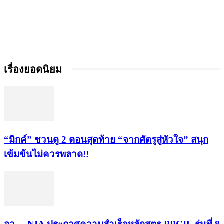
เรื่องยอดนิยม
“มิกค์” ชวนดู 2 ตอนสุดท้าย “จากศัตรูสู่หัวใจ” สนุก
เข้มข้นไม่ควรพลาด!!