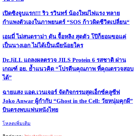
เปิดซิงจูบแรก!!! ริว รวินทร์ น้องใหม่ไฟแรง ทลาย
กำแพงตัวเองในภาพยนตร์ “SOS ก้าวผิดชีวิตเปลี่ยน“
เอมมี่ ไม่สนดราม่า ดัน จื้อหลิง สุดตัว โป๊ก็ยอมขอแค่
เป็นนางเอก ไม่ได้เป็นเมียน้อยใคร
Dr.JiLL แถลงผลตรวจ JILS Protein 6 รสชาติ ผ่าน
เกณฑ์ อย. ย้ำแนวคิด “โปรตีนคุณภาพ ที่คุณตรวจสอบ
ได้”
ฉายแสง แอด.เวนเจอร์ จัดกิจกรรมสุดเอ็กซ์คลูซีฟ
Joko Anwar ผู้กำกับ “Ghost in the Cell: วัยหนุ่มคุกผี”
บินตรงพบแฟนหนังไทย
โหลดเพิ่มเติม