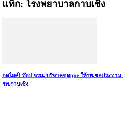
แท็ก: โรงพยาบาลกาบเชิง
กดไลค์! ท๊อป จรณ บริจาคชุดppe ให้รพ.ชลประทาน-
รพ.กาบเชิง