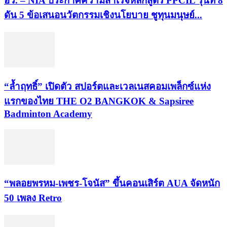
อว. – NIA ประกาศความสำเร็จหลักสูตร PPCIL รุ่นที่ 8
ดัน 5 ข้อเสนอนวัตกรรมเชิงนโยบาย ชูทุนมนุษย์...
“ล้ำฤทธิ์” เปิดตัว สปอร์ตและเวลเนสคอมเพล็กซ์แห่ง
แรกของไทย THE O2 BANGKOK & Sapsiree
Badminton Academy
“พลอยพรหม-เพชร-โจนัส” ขึ้นคอนเสิร์ต AUA จัดหนัก
50 เพลง Retro