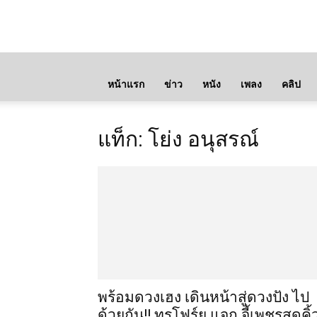
หน้าแรก
ข่าว
หนัง
เพลง
คลิป
แท็ก: โย่ง อนุสรณ์
พร้อมดวงเฮง เดินหน้าสู่ดวงปัง ไป
ด้วยกัน!! ทรูโฟร์ยู แจก จี้เพชรสุดคิ้