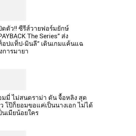
ปิดตัว!! ซีรีส์วายฟอร์มยักษ์
PAYBACK The Series” ส่ง
ท็อปแท็ป-มินลี” เดินเกมแค้นแฉ
งการมายา
อมมี่ ไม่สนดราม่า ดัน จื้อหลิง สุด
ัว โป๊ก็ยอมขอแค่เป็นนางเอก ไม่ได้
ป็นเมียน้อยใคร