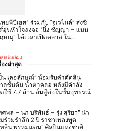
ไทยพีบีเอส” ร่วมกับ “จูเวไนล์” ส่งซี
ีส์อุ่นหัวใจลงจอ “นิ้ง ชัญญา – แมน
ฤษณุ” ได้เวลาเปิดคลาส ใน...
ลดเพิ่มเติม
รื่องล่าสุด
ปิ่น เลอลักษณ์” น้อมรับคำตัดสิน
าลชั้นต้น น้ำตาคลอ หลังมีคำสั่ง
ดใช้ 7.7 ล้าน ลั่นสู้ต่อในชั้นอุทธรณ์
ทศพล – นก บริพันธ์ – รุ่ง สุริยา” นำ
ีมร่วมรำลึก 2 ปี ราชาเพลงพูด
เพลิน พรหมแดน” ศิลปินแห่งชาติ