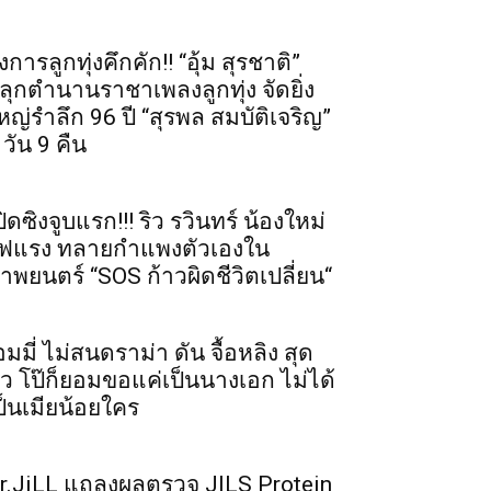
งการลูกทุ่งคึกคัก!! “อุ้ม สุรชาติ”
ลุกตำนานราชาเพลงลูกทุ่ง จัดยิ่ง
หญ่รำลึก 96 ปี “สุรพล สมบัติเจริญ”
 วัน 9 คืน
ปิดซิงจูบแรก!!! ริว รวินทร์ น้องใหม่
ฟแรง ทลายกำแพงตัวเองใน
าพยนตร์ “SOS ก้าวผิดชีวิตเปลี่ยน“
อมมี่ ไม่สนดราม่า ดัน จื้อหลิง สุด
ัว โป๊ก็ยอมขอแค่เป็นนางเอก ไม่ได้
ป็นเมียน้อยใคร
r.JiLL แถลงผลตรวจ JILS Protein