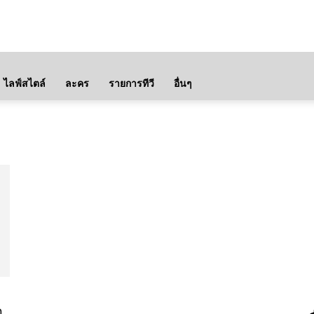
ไลฟ์สไตล์
ละคร
รายการทีวี
อื่นๆ
ว