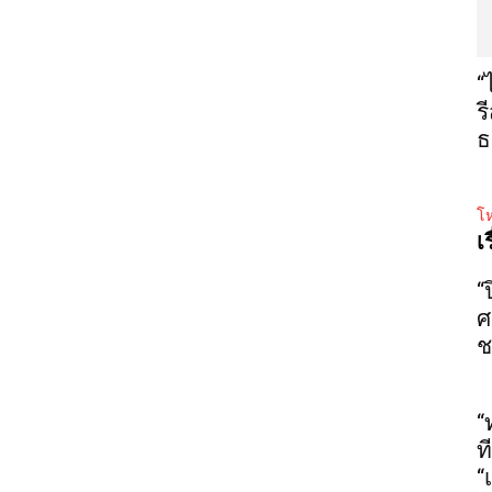
“
ร
ธ
โห
เ
“
ศ
ช
“
ท
“