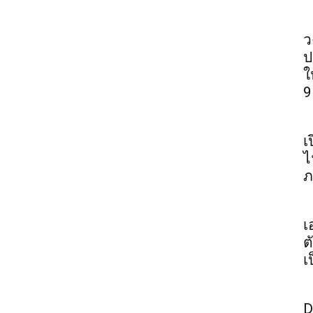
ว
ป
ใ
9
เ
ไ
ภ
เ
ต
เ
D