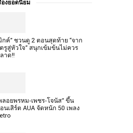
รื่องยอดนิยม
มิกค์” ชวนดู 2 ตอนสุดท้าย “จาก
ัตรูสู่หัวใจ” สนุกเข้มข้นไม่ควร
ลาด!!
พลอยพรหม-เพชร-โจนัส” ขึ้น
อนเสิร์ต AUA จัดหนัก 50 เพลง
etro