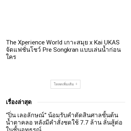
​The Xperience World เกาะสมุย x Kai UKAS
จัดแฟชั่นโชว์ Pre Songkran แบบเล่นน้ำก่อน
ใคร
โหลดเพิ่มเติม
เรื่องล่าสุด
“ปิ่น เลอลักษณ์” น้อมรับคำตัดสินศาลชั้นต้น
น้ำตาคลอ หลังมีคำสั่งชดใช้ 7.7 ล้าน ลั่นสู้ต่อ
ในชั้นอุทธรณ์