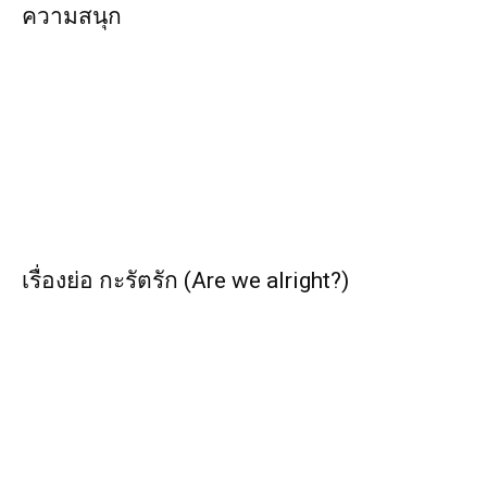
ความสนุก
เรื่องย่อ กะรัตรัก (Are we alright?)