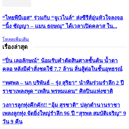
“ไทยพีบีเอส” ร่วมกับ “จูเวไนล์” ส่งซีรีส์อุ่นหัวใจลงจอ
“นิ้ง ชัญญา – แมน ธฤษณุ” ได้เวลาเปิดคลาส ใน...
โหลดเพิ่มเติม
เรื่องล่าสุด
“ปิ่น เลอลักษณ์” น้อมรับคำตัดสินศาลชั้นต้น น้ำตา
คลอ หลังมีคำสั่งชดใช้ 7.7 ล้าน ลั่นสู้ต่อในชั้นอุทธรณ์
“ทศพล – นก บริพันธ์ – รุ่ง สุริยา” นำทีมร่วมรำลึก 2 ปี
ราชาเพลงพูด “เพลิน พรหมแดน” ศิลปินแห่งชาติ
วงการลูกทุ่งคึกคัก!! “อุ้ม สุรชาติ” ปลุกตำนานราชา
เพลงลูกทุ่ง จัดยิ่งใหญ่รำลึก 96 ปี “สุรพล สมบัติเจริญ” 9
วัน 9 คืน