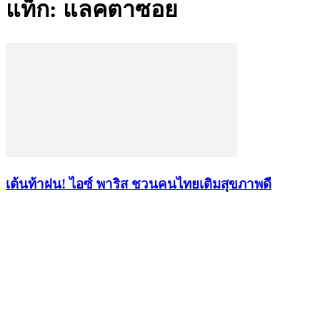
แท็ก: แลคตาซอย
เต้นท้าฝน! ไอซ์ พาริส ชวนคนไทยเติมสุขภาพดี