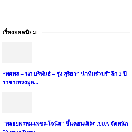
เรื่องยอดนิยม
“ทศพล – นก บริพันธ์ – รุ่ง สุริยา” นำทีมร่วมรำลึก 2 ปี
ราชาเพลงพูด...
“พลอยพรหม-เพชร-โจนัส” ขึ้นคอนเสิร์ต AUA จัดหนัก