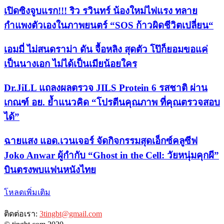
เปิดซิงจูบแรก!!! ริว รวินทร์ น้องใหม่ไฟแรง ทลาย
กำแพงตัวเองในภาพยนตร์ “SOS ก้าวผิดชีวิตเปลี่ยน“
เอมมี่ ไม่สนดราม่า ดัน จื้อหลิง สุดตัว โป๊ก็ยอมขอแค่
เป็นนางเอก ไม่ได้เป็นเมียน้อยใคร
Dr.JiLL แถลงผลตรวจ JILS Protein 6 รสชาติ ผ่าน
เกณฑ์ อย. ย้ำแนวคิด “โปรตีนคุณภาพ ที่คุณตรวจสอบ
ได้”
ฉายแสง แอด.เวนเจอร์ จัดกิจกรรมสุดเอ็กซ์คลูซีฟ
Joko Anwar ผู้กำกับ “Ghost in the Cell: วัยหนุ่มคุกผี”
บินตรงพบแฟนหนังไทย
โหลดเพิ่มเติม
ติดต่อเรา:
3tingbt@gmail.com