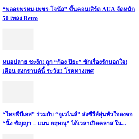
“พลอยพรหม-เพชร-โจนัส” ขึ้นคอนเสิร์ต AUA จัดหนัก
50 เพลง Retro
หมอปลาย ชะงัก! ถูก “ก้อง ปิยะ” ซักเรื่องรักนอกใจ!
เตือน สงกรานต์นี้ ระวัง!! โรคทางเพศ
“ไทยพีบีเอส” ร่วมกับ “จูเวไนล์” ส่งซีรีส์อุ่นหัวใจลงจอ
“นิ้ง ชัญญา – แมน ธฤษณุ” ได้เวลาเปิดคลาส ใน...