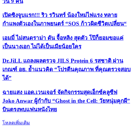
วัน 9 คืน
เปิดซิงจูบแรก!!! ริว รวินทร์ น้องใหม่ไฟแรง ทลาย
กำแพงตัวเองในภาพยนตร์ “SOS ก้าวผิดชีวิตเปลี่ยน“
เอมมี่ ไม่สนดราม่า ดัน จื้อหลิง สุดตัว โป๊ก็ยอมขอแค่
เป็นนางเอก ไม่ได้เป็นเมียน้อยใคร
Dr.JiLL แถลงผลตรวจ JILS Protein 6 รสชาติ ผ่าน
เกณฑ์ อย. ย้ำแนวคิด “โปรตีนคุณภาพ ที่คุณตรวจสอบ
ได้”
ฉายแสง แอด.เวนเจอร์ จัดกิจกรรมสุดเอ็กซ์คลูซีฟ
Joko Anwar ผู้กำกับ “Ghost in the Cell: วัยหนุ่มคุกผี”
บินตรงพบแฟนหนังไทย
โหลดเพิ่มเติม