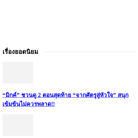
เรื่องยอดนิยม
“มิกค์” ชวนดู 2 ตอนสุดท้าย “จากศัตรูสู่หัวใจ” สนุก
เข้มข้นไม่ควรพลาด!!