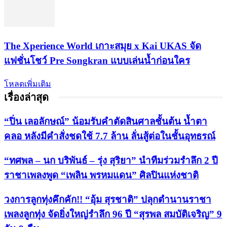
​The Xperience World เกาะสมุย x Kai UKAS จัด
แฟชั่นโชว์ Pre Songkran แบบเล่นน้ำก่อนใคร
โหลดเพิ่มเติม
เรื่องล่าสุด
“ปิ่น เลอลักษณ์” น้อมรับคำตัดสินศาลชั้นต้น น้ำตา
คลอ หลังมีคำสั่งชดใช้ 7.7 ล้าน ลั่นสู้ต่อในชั้นอุทธรณ์
“ทศพล – นก บริพันธ์ – รุ่ง สุริยา” นำทีมร่วมรำลึก 2 ปี
ราชาเพลงพูด “เพลิน พรหมแดน” ศิลปินแห่งชาติ
วงการลูกทุ่งคึกคัก!! “อุ้ม สุรชาติ” ปลุกตำนานราชา
เพลงลูกทุ่ง จัดยิ่งใหญ่รำลึก 96 ปี “สุรพล สมบัติเจริญ” 9