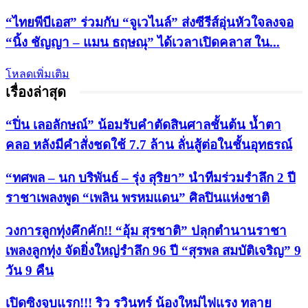
“ไทยพีบีเอส” ร่วมกับ “จูเวไนล์” ส่งซีรีส์อุ่นหัวใจลงจอ
“นิ้ง ชัญญา – แมน ธฤษณุ” ได้เวลาเปิดคลาส ใน...
โหลดเพิ่มเติม
เรื่องล่าสุด
“ปิ่น เลอลักษณ์” น้อมรับคำตัดสินศาลชั้นต้น น้ำตา
คลอ หลังมีคำสั่งชดใช้ 7.7 ล้าน ลั่นสู้ต่อในชั้นอุทธรณ์
“ทศพล – นก บริพันธ์ – รุ่ง สุริยา” นำทีมร่วมรำลึก 2 ปี
ราชาเพลงพูด “เพลิน พรหมแดน” ศิลปินแห่งชาติ
วงการลูกทุ่งคึกคัก!! “อุ้ม สุรชาติ” ปลุกตำนานราชา
เพลงลูกทุ่ง จัดยิ่งใหญ่รำลึก 96 ปี “สุรพล สมบัติเจริญ” 9
วัน 9 คืน
เปิดซิงจูบแรก!!! ริว รวินทร์ น้องใหม่ไฟแรง ทลาย