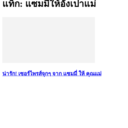
แท็ก: แซมมี่ให้อั่งเปาแม่
น่ารัก! เซอร์ไพรส์จุกๆ จาก แซมมี่ ให้ คุณแม่