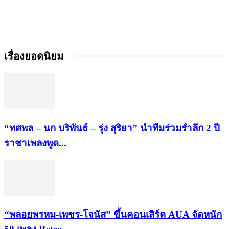
เรื่องยอดนิยม
“ทศพล – นก บริพันธ์ – รุ่ง สุริยา” นำทีมร่วมรำลึก 2 ปี
ราชาเพลงพูด...
“พลอยพรหม-เพชร-โจนัส” ขึ้นคอนเสิร์ต AUA จัดหนัก