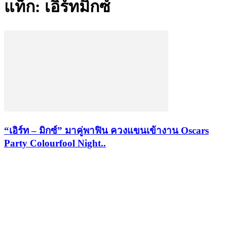
แท็ก: เอิร์ทมิกซ์
“เอิร์ท – มิกซ์” มาคู่พาฟิน ควงแขนเข้างาน Oscars
Party Colourfool Night..