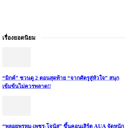
เรื่องยอดนิยม
“มิกค์” ชวนดู 2 ตอนสุดท้าย “จากศัตรูสู่หัวใจ” สนุก
เข้มข้นไม่ควรพลาด!!
“พลอยพรหม-เพชร-โจนัส” ขึ้นคอนเสิร์ต AUA จัดหนัก