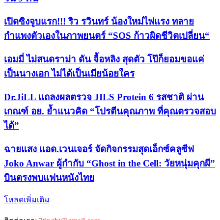
เปิดซิงจูบแรก!!! ริว รวินทร์ น้องใหม่ไฟแรง ทลาย
กำแพงตัวเองในภาพยนตร์ “SOS ก้าวผิดชีวิตเปลี่ยน“
เอมมี่ ไม่สนดราม่า ดัน จื้อหลิง สุดตัว โป๊ก็ยอมขอแค่
เป็นนางเอก ไม่ได้เป็นเมียน้อยใคร
Dr.JiLL แถลงผลตรวจ JILS Protein 6 รสชาติ ผ่าน
เกณฑ์ อย. ย้ำแนวคิด “โปรตีนคุณภาพ ที่คุณตรวจสอบ
ได้”
ฉายแสง แอด.เวนเจอร์ จัดกิจกรรมสุดเอ็กซ์คลูซีฟ
Joko Anwar ผู้กำกับ “Ghost in the Cell: วัยหนุ่มคุกผี”
บินตรงพบแฟนหนังไทย
โหลดเพิ่มเติม