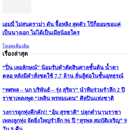
เอมมี่ ไม่สนดราม่า ดัน จื้อหลิง สุดตัว โป๊ก็ยอมขอแค่
เป็นนางเอก ไม่ได้เป็นเมียน้อยใคร
โหลดเพิ่มเติม
เรื่องล่าสุด
“ปิ่น เลอลักษณ์” น้อมรับคำตัดสินศาลชั้นต้น น้ำตา
คลอ หลังมีคำสั่งชดใช้ 7.7 ล้าน ลั่นสู้ต่อในชั้นอุทธรณ์
“ทศพล – นก บริพันธ์ – รุ่ง สุริยา” นำทีมร่วมรำลึก 2 ปี
ราชาเพลงพูด “เพลิน พรหมแดน” ศิลปินแห่งชาติ
วงการลูกทุ่งคึกคัก!! “อุ้ม สุรชาติ” ปลุกตำนานราชา
เพลงลูกทุ่ง จัดยิ่งใหญ่รำลึก 96 ปี “สุรพล สมบัติเจริญ” 9
วัน 9 คืน